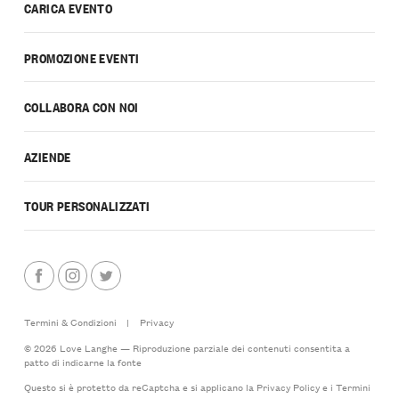
CARICA EVENTO
PROMOZIONE EVENTI
COLLABORA CON NOI
AZIENDE
TOUR PERSONALIZZATI
Termini & Condizioni
|
Privacy
© 2026 Love Langhe — Riproduzione parziale dei contenuti consentita a
patto di indicarne la fonte
Questo si è protetto da reCaptcha e si applicano la
Privacy Policy
e i
Termini