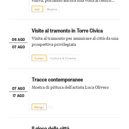
visiva, portando ancora una volta al centro
della scena le meraviglie del passato astigiano
Asti
Mostre
Visite al tramonto in Torre Civica
Visita al tramonto per ammirare al città da una
06 AGO
prospettiva privilegiata
07 AGO
Cuneo
Cultura & Cinema
Tracce contemporanee
Mostra di pittura dell'artista Luca Olivero
07 AGO
17 AGO
Mango
Il gioco della città