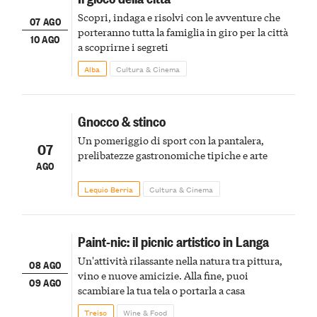
Scopri, indaga e risolvi con le avventure che
07 AGO
porteranno tutta la famiglia in giro per la città
10 AGO
a scoprirne i segreti
Alba
Cultura & Cinema
Gnocco & stinco
Un pomeriggio di sport con la pantalera,
07
prelibatezze gastronomiche tipiche e arte
AGO
Lequio Berria
Cultura & Cinema
Paint-nic: il picnic artistico in Langa
Un'attività rilassante nella natura tra pittura,
08 AGO
vino e nuove amicizie. Alla fine, puoi
09 AGO
scambiare la tua tela o portarla a casa
Treiso
Wine & Food