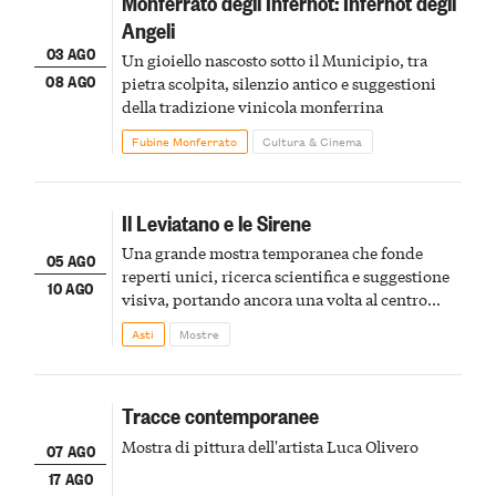
Monferrato degli Infernot: Infernot degli
Angeli
03 AGO
Un gioiello nascosto sotto il Municipio, tra
08 AGO
pietra scolpita, silenzio antico e suggestioni
della tradizione vinicola monferrina
Fubine Monferrato
Cultura & Cinema
Il Leviatano e le Sirene
Una grande mostra temporanea che fonde
05 AGO
reperti unici, ricerca scientifica e suggestione
10 AGO
visiva, portando ancora una volta al centro
della scena le meraviglie del passato astigiano
Asti
Mostre
Tracce contemporanee
Mostra di pittura dell'artista Luca Olivero
07 AGO
17 AGO