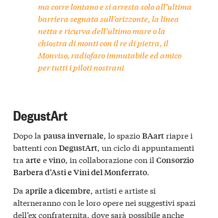
ma corre lontano e si arresta solo all’ultima
barriera segnata sull’orizzonte, la linea
netta e ricurva dell’ultimo mare o la
chiostra di monti con il re di pietra, il
Monviso, radiofaro immutabile ed amico
per tutti i piloti nostrani
DegustArt
Dopo la
, lo spazio
riapre i
pausa invernale
BAart
battenti con
, un ciclo di appuntamenti
DegustArt
tra
e
, in collaborazione con il
arte
vino
Consorzio
.
Barbera d’Asti e Vini del Monferrato
Da
, artisti e artiste si
aprile a dicembre
alterneranno con le loro opere nei suggestivi spazi
dell’ex confraternita, dove sarà possibile anche