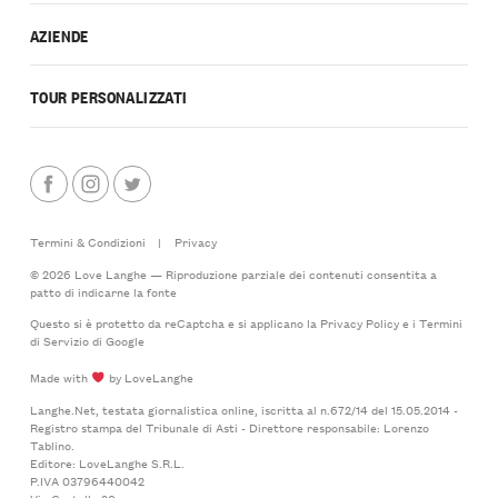
AZIENDE
TOUR PERSONALIZZATI
Termini & Condizioni
|
Privacy
© 2026 Love Langhe — Riproduzione parziale dei contenuti consentita a
patto di indicarne la fonte
Questo si è protetto da reCaptcha e si applicano la
Privacy Policy
e i
Termini
di Servizio
di Google
Made with
by LoveLanghe
Langhe.Net, testata giornalistica online, iscritta al n.672/14 del 15.05.2014 -
Registro stampa del Tribunale di Asti - Direttore responsabile: Lorenzo
Tablino.
Editore: LoveLanghe S.R.L.
P.IVA 03796440042
Via Castello 20