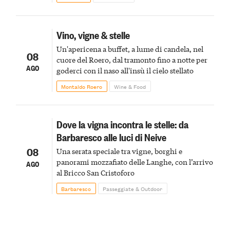
Vino, vigne & stelle
Un'apericena a buffet, a lume di candela, nel
08
cuore del Roero, dal tramonto fino a notte per
AGO
goderci con il naso all'insù il cielo stellato
Montaldo Roero
Wine & Food
Dove la vigna incontra le stelle: da
Barbaresco alle luci di Neive
08
Una serata speciale tra vigne, borghi e
panorami mozzafiato delle Langhe, con l’arrivo
AGO
al Bricco San Cristoforo
Barbaresco
Passeggiate & Outdoor