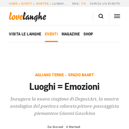
HOME
»
EVENTI
»
MOSTRE
»
LUOGHI = EMOZIONI
ENG
ITA
CARICA UN EVENTO
love
langhe
VISITA LE LANGHE
EVENTI
MAGAZINE
SHOP
AGLIANO TERME — SPAZIO BAART
Luoghi = Emozioni
Inaugura la nuova stagione di DegustArt, la mostra
antologica del poetico e colorato pittore-paesaggista
piemontese Gianni Gaschino
Da Giovedì
A Martedì