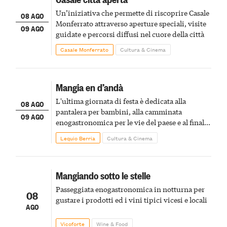
Un’iniziativa che permette di riscoprire Casale
08 AGO
Monferrato attraverso aperture speciali, visite
09 AGO
guidate e percorsi diffusi nel cuore della città
Casale Monferrato
Cultura & Cinema
Mangia en d’andà
L'ultima giornata di festa è dedicata alla
08 AGO
pantalera per bambini, alla camminata
09 AGO
enogastronomica per le vie del paese e al finale
pirotecnico
Lequio Berria
Cultura & Cinema
Mangiando sotto le stelle
Passeggiata enogastronomica in notturna per
08
gustare i prodotti ed i vini tipici vicesi e locali
AGO
Vicoforte
Wine & Food