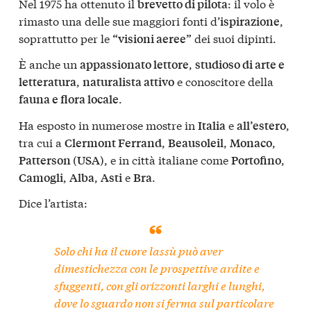
Nel 1975 ha ottenuto il
: il volo è
brevetto di pilota
rimasto una delle sue maggiori fonti d’
,
ispirazione
soprattutto per le
dei suoi dipinti.
“visioni aeree”
È anche un
,
appassionato lettore
studioso di arte e
,
e conoscitore della
letteratura
naturalista attivo
.
fauna e flora locale
Ha esposto in numerose mostre in
e
,
Italia
all’estero
tra cui a
,
,
,
Clermont Ferrand
Beausoleil
Monaco
, e in città italiane come
,
Patterson (USA)
Portofino
,
,
e
.
Camogli
Alba
Asti
Bra
Dice l’artista:
Solo chi ha il cuore lassù può aver
dimestichezza con le prospettive ardite e
sfuggenti, con gli orizzonti larghi e lunghi,
dove lo sguardo non si ferma sul particolare