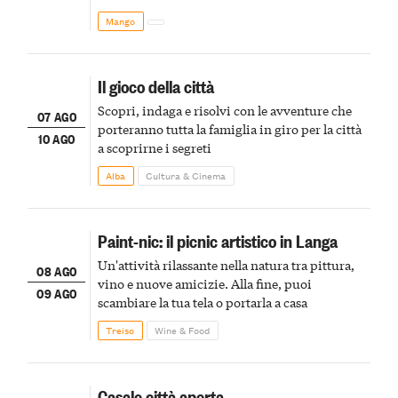
Mango
Il gioco della città
Scopri, indaga e risolvi con le avventure che
07 AGO
porteranno tutta la famiglia in giro per la città
10 AGO
a scoprirne i segreti
Alba
Cultura & Cinema
Paint-nic: il picnic artistico in Langa
Un'attività rilassante nella natura tra pittura,
08 AGO
vino e nuove amicizie. Alla fine, puoi
09 AGO
scambiare la tua tela o portarla a casa
Treiso
Wine & Food
Casale città aperta