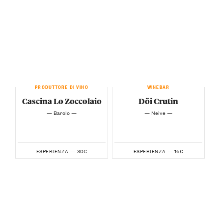
PRODUTTORE DI VINO
WINEBAR
Cascina Lo Zoccolaio
Döi Crutin
— Barolo —
— Neive —
30€
16€
ESPERIENZA —
ESPERIENZA —