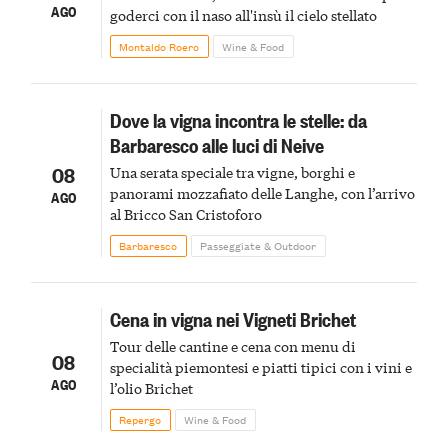
AGO
goderci con il naso all'insù il cielo stellato
Montaldo Roero
Wine & Food
Dove la vigna incontra le stelle: da
Barbaresco alle luci di Neive
08
Una serata speciale tra vigne, borghi e
panorami mozzafiato delle Langhe, con l’arrivo
AGO
al Bricco San Cristoforo
Barbaresco
Passeggiate & Outdoor
Cena in vigna nei Vigneti Brichet
Tour delle cantine e cena con menu di
08
specialità piemontesi e piatti tipici con i vini e
AGO
l’olio Brichet
Repergo
Wine & Food