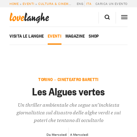
HOME
»
EVENTI
»
CULTURA & CINEMA
»
LES ALGUES VERTES
ENG
ITA
CARICA UN EVENTO
love
langhe
VISITA LE LANGHE
EVENTI
MAGAZINE
SHOP
TORINO — CINETEATRO BARETTI
Les Algues vertes
Un thriller ambientale che segue un’inchiesta
giornalistica sul disastro delle alghe verdi e sui
poteri che tentano di occultarlo
Da Mercoledì
A Mercoledì