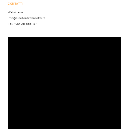
CONTATTI
Website ↝
info@cineteatrobaretti.it
Tel: +39 011 655 187