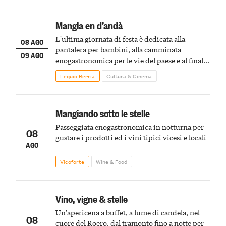
Mangia en d’andà
L'ultima giornata di festa è dedicata alla
08 AGO
pantalera per bambini, alla camminata
09 AGO
enogastronomica per le vie del paese e al finale
pirotecnico
Lequio Berria
Cultura & Cinema
Mangiando sotto le stelle
Passeggiata enogastronomica in notturna per
08
gustare i prodotti ed i vini tipici vicesi e locali
AGO
Vicoforte
Wine & Food
Vino, vigne & stelle
Un'apericena a buffet, a lume di candela, nel
08
cuore del Roero, dal tramonto fino a notte per