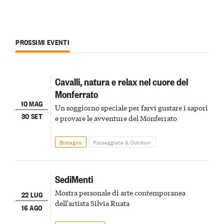
PROSSIMI EVENTI
Cavalli, natura e relax nel cuore del
Monferrato
10 MAG
Un soggiorno speciale per farvi gustare i sapori
30 SET
e provare le avventure del Monferrato
Bistagno
Passeggiate & Outdoor
SediMenti
Mostra personale di arte contemporanea
22 LUG
dell'artista Silvia Ruata
16 AGO