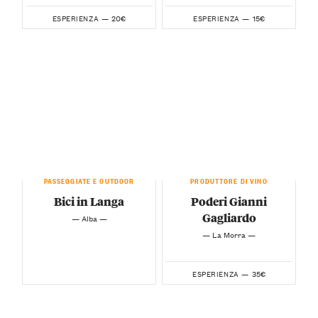
20€
15€
ESPERIENZA —
ESPERIENZA —
PASSEGGIATE E OUTDOOR
PRODUTTORE DI VINO
Bici in Langa
Poderi Gianni
Gagliardo
— Alba —
— La Morra —
35€
ESPERIENZA —