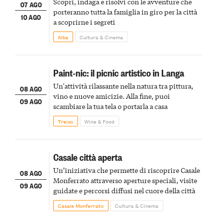
Scopri, indaga e risolvi con le avventure che
07 AGO
porteranno tutta la famiglia in giro per la città
10 AGO
a scoprirne i segreti
Alba
Cultura & Cinema
Paint-nic: il picnic artistico in Langa
Un'attività rilassante nella natura tra pittura,
08 AGO
vino e nuove amicizie. Alla fine, puoi
09 AGO
scambiare la tua tela o portarla a casa
Treiso
Wine & Food
Casale città aperta
Un’iniziativa che permette di riscoprire Casale
08 AGO
Monferrato attraverso aperture speciali, visite
09 AGO
guidate e percorsi diffusi nel cuore della città
Casale Monferrato
Cultura & Cinema