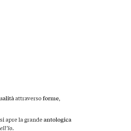
ualità
forme
attraverso
,
antologica
si apre la grande
ell’io
.