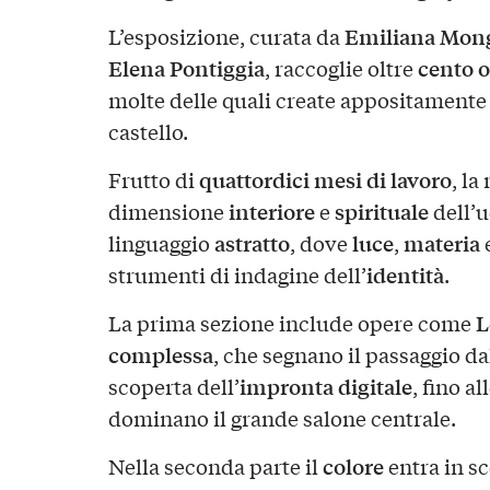
Emiliana Mong
L’esposizione, curata da
Elena Pontiggia
cento 
, raccoglie oltre
molte delle quali create appositamente p
castello.
quattordici mesi di lavoro
Frutto di
, la
interiore
spirituale
dimensione
e
dell’
astratto
luce
materia
linguaggio
, dove
,
identità
strumenti di indagine dell’
.
L
La prima sezione include opere come
complessa
, che segnano il passaggio da
impronta digitale
scoperta dell’
, fino a
dominano il grande salone centrale.
colore
Nella seconda parte il
entra in s