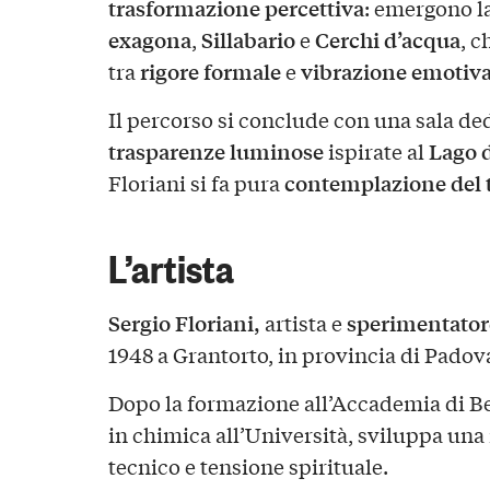
trasformazione percettiva
: emergono l
exagona
Sillabario
Cerchi d’acqua
,
e
, c
rigore formale
vibrazione emotiv
tra
e
Il percorso si conclude con una sala de
trasparenze luminose
Lago d
ispirate al
contemplazione del
Floriani si fa pura
L’artista
Sergio Floriani,
sperimentatore
artista e
1948 a Grantorto, in provincia di Padov
Dopo la formazione all’Accademia di Bell
in chimica all’Università, sviluppa una 
tecnico e tensione spirituale.