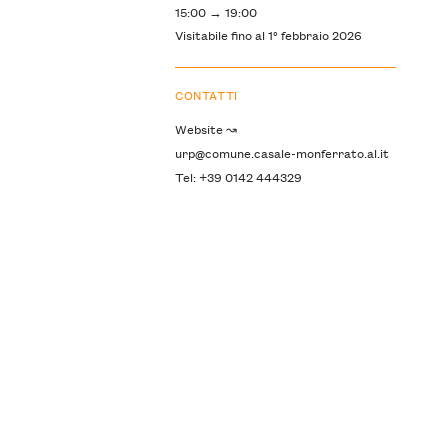
15:00 → 19:00
Visitabile fino al 1° febbraio 2026
CONTATTI
Website ↝
urp@comune.casale-monferrato.al.it
Tel: +39 0142 444329