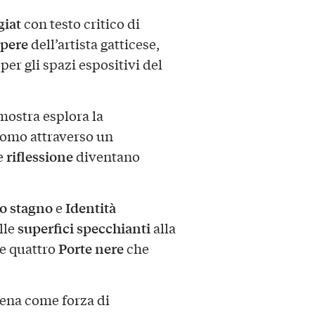
iat
con testo critico di
opere
dell’artista gatticese,
er gli spazi espositivi del
 mostra esplora la
uomo attraverso un
riflessione
e
diventano
o stagno
Identità
e
superfici specchianti
lle
alla
Porte nere
lle quattro
che
cena come forza di