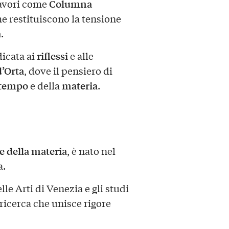
Columna
avori come
he restituiscono la tensione
a
.
riflessi
dicata ai
e alle
’Orta
, dove il pensiero di
 tempo
materia
e della
.
 della materia
, è nato nel
a.
e Arti di Venezia e gli studi
ricerca che unisce rigore