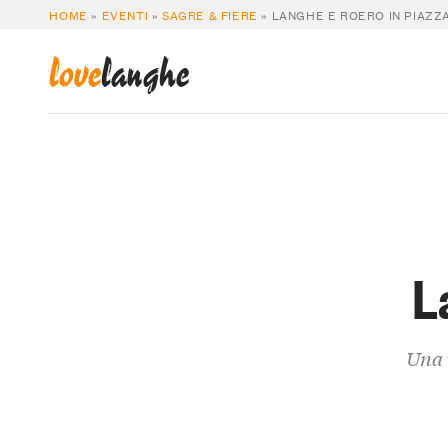
HOME
»
EVENTI
»
SAGRE & FIERE
»
LANGHE E ROERO IN PIAZZ
love
langhe
L
Una v