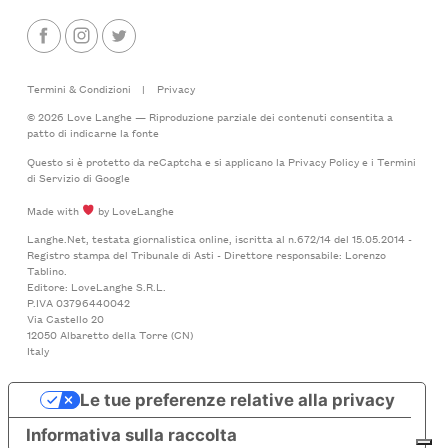
Termini & Condizioni
|
Privacy
© 2026 Love Langhe — Riproduzione parziale dei contenuti consentita a
patto di indicarne la fonte
Questo si è protetto da reCaptcha e si applicano la
Privacy Policy
e i
Termini
di Servizio
di Google
Made with
by LoveLanghe
Langhe.Net, testata giornalistica online, iscritta al n.672/14 del 15.05.2014 -
Registro stampa del Tribunale di Asti - Direttore responsabile: Lorenzo
Tablino.
Editore: LoveLanghe S.R.L.
P.IVA 03796440042
Via Castello 20
12050 Albaretto della Torre (CN)
Italy
Le tue preferenze relative alla privacy
Informativa sulla raccolta