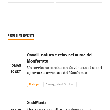
PROSSIMI EVENTI
Cavalli, natura e relax nel cuore del
Monferrato
10 MAG
Un soggiorno speciale per farvi gustare i sapori
30 SET
e provare le avventure del Monferrato
Bistagno
Passeggiate & Outdoor
SediMenti
Mostra personale di arte contemporanea
22 LUG