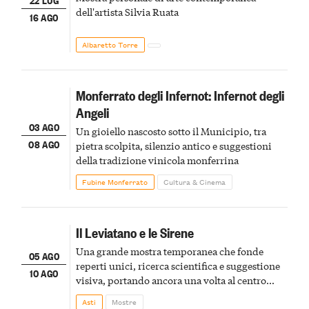
dell'artista Silvia Ruata
16 AGO
Albaretto Torre
Monferrato degli Infernot: Infernot degli
Angeli
03 AGO
Un gioiello nascosto sotto il Municipio, tra
08 AGO
pietra scolpita, silenzio antico e suggestioni
della tradizione vinicola monferrina
Fubine Monferrato
Cultura & Cinema
Il Leviatano e le Sirene
Una grande mostra temporanea che fonde
05 AGO
reperti unici, ricerca scientifica e suggestione
10 AGO
visiva, portando ancora una volta al centro
della scena le meraviglie del passato astigiano
Asti
Mostre