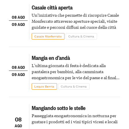
Casale città aperta
Un’iniziativa che permette di riscoprire Casale
08 AGO
Monferrato attraverso aperture speciali, visite
09 AGO
guidate e percorsi diffusi nel cuore della città
Casale Monferrato
Cultura & Cinema
Mangia en d’andà
L'ultima giornata di festa è dedicata alla
08 AGO
pantalera per bambini, alla camminata
09 AGO
enogastronomica per le vie del paese e al finale
pirotecnico
Lequio Berria
Cultura & Cinema
Mangiando sotto le stelle
Passeggiata enogastronomica in notturna per
08
gustare i prodotti ed i vini tipici vicesi e locali
AGO