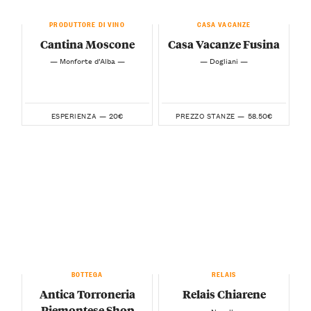
PRODUTTORE DI VINO
CASA VACANZE
Cantina Moscone
Casa Vacanze Fusina
— Monforte d’Alba —
— Dogliani —
20€
58.50€
ESPERIENZA —
PREZZO STANZE —
BOTTEGA
RELAIS
Antica Torroneria
Relais Chiarene
Piemontese Shop
— Novello —