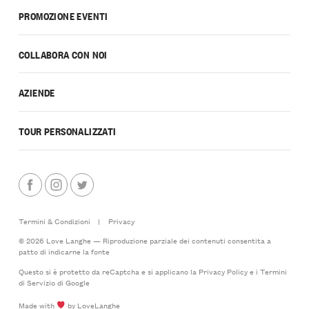
PROMOZIONE EVENTI
COLLABORA CON NOI
AZIENDE
TOUR PERSONALIZZATI
Termini & Condizioni
|
Privacy
© 2026 Love Langhe — Riproduzione parziale dei contenuti consentita a
patto di indicarne la fonte
Questo si è protetto da reCaptcha e si applicano la
Privacy Policy
e i
Termini
di Servizio
di Google
Made with
by LoveLanghe