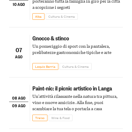
porteranno tutta la famiglia in giro per la città
10 AGO
a scoprirne i segreti
Alba
Cultura & Cinema
Gnocco & stinco
Un pomeriggio di sport con la pantalera,
07
prelibatezze gastronomiche tipiche e arte
AGO
Lequio Berria
Cultura & Cinema
Paint-nic: il picnic artistico in Langa
Un'attività rilassante nella natura tra pittura,
08 AGO
vino e nuove amicizie. Alla fine, puoi
09 AGO
scambiare la tua tela o portarla a casa
Treiso
Wine & Food