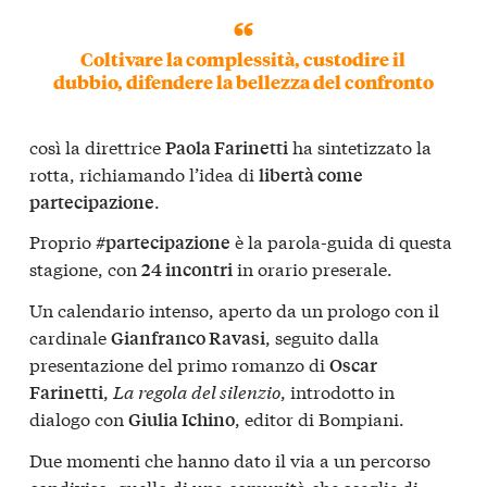
Coltivare la complessità, custodire il
dubbio, difendere la bellezza del confronto
così la direttrice
ha sintetizzato la
Paola Farinetti
rotta, richiamando l’idea di
libertà come
.
partecipazione
Proprio
è la parola-guida di questa
#partecipazione
stagione, con
in orario preserale.
24 incontri
Un calendario intenso, aperto da un prologo con il
cardinale
, seguito dalla
Gianfranco Ravasi
presentazione del primo romanzo di
Oscar
,
La regola del silenzio
, introdotto in
Farinetti
dialogo con
, editor di Bompiani.
Giulia Ichino
Due momenti che hanno dato il via a un percorso
condiviso: quello di una comunità che sceglie di