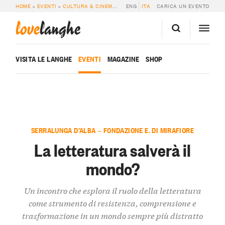
HOME
»
EVENTI
»
CULTURA & CINEMA
»
LA LETTERATURA SALVERÀ IL MONDO
ENG
ITA
CARICA UN EVENTO
love
langhe
VISITA LE LANGHE
EVENTI
MAGAZINE
SHOP
SERRALUNGA D’ALBA — FONDAZIONE E. DI MIRAFIORE
La letteratura salverà il
mondo?
Un incontro che esplora il ruolo della letteratura
come strumento di resistenza, comprensione e
trasformazione in un mondo sempre più distratto