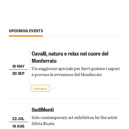
UPCOMING EVENTS
Cavalli, natura e relax nel cuore del
Monferrato
10 MAY
Un soggiorno speciale per farvi gustare i sapori
30 SEP
e provare le avventure del Monferrato
Bistagno
SediMenti
Solo contemporary art exhibition by the artist
22 JUL
Silvia Ruata
16 AUG