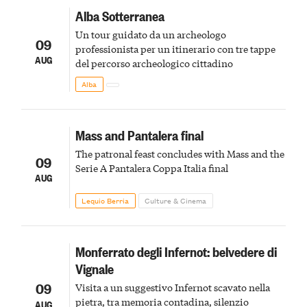
Alba Sotterranea
Un tour guidato da un archeologo
09
professionista per un itinerario con tre tappe
AUG
del percorso archeologico cittadino
Alba
Mass and Pantalera final
The patronal feast concludes with Mass and the
09
Serie A Pantalera Coppa Italia final
AUG
Lequio Berria
Culture & Cinema
Monferrato degli Infernot: belvedere di
Vignale
09
Visita a un suggestivo Infernot scavato nella
pietra, tra memoria contadina, silenzio
AUG