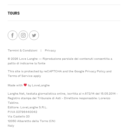
TOURS
Termini & Condizioni
|
Privacy
© 2026 Love Langhe — Riproduzione parziale dei contenuti consentita a
patto di indicarne la fonte
This site is protected by reCAPTCHA and the Google
Privacy Policy
and
Terms of Service
apply
Made with
by LoveLanghe
Langhe.Net, testata giornalistica online, iscritta al n.672/14 del 15.05.2014 -
Registro stampa del Tribunale di Asti - Direttore responsabile: Lorenzo
Tablino.
Editore: LoveLanghe S.R.L.
P.IVA 03796440042
Via Castello 20
12050 Albaretto della Torre (CN)
Italy