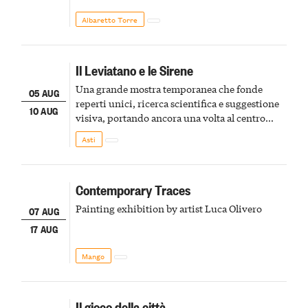
Albaretto Torre
Il Leviatano e le Sirene
Una grande mostra temporanea che fonde
05 AUG
reperti unici, ricerca scientifica e suggestione
10 AUG
visiva, portando ancora una volta al centro
della scena le meraviglie del passato astigiano
Asti
Contemporary Traces
Painting exhibition by artist Luca Olivero
07 AUG
17 AUG
Mango
Il gioco della città