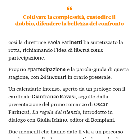
Coltivare la complessità, custodire il
dubbio, difendere la bellezza del confronto
così la direttrice
ha sintetizzato la
Paola Farinetti
rotta, richiamando l’idea di
libertà come
.
partecipazione
Proprio
è la parola-guida di questa
#partecipazione
stagione, con
in orario preserale.
24 incontri
Un calendario intenso, aperto da un prologo con il
cardinale
, seguito dalla
Gianfranco Ravasi
presentazione del primo romanzo di
Oscar
,
La regola del silenzio
, introdotto in
Farinetti
dialogo con
, editor di Bompiani.
Giulia Ichino
Due momenti che hanno dato il via a un percorso
condiviso: quello di una comunità che sceglie di