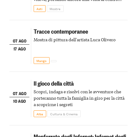
della scena le meraviglie del passato astigiano
Asti
Mostre
Tracce contemporanee
Mostra di pittura dell'artista Luca Olivero
07 AGO
17 AGO
Mango
Il gioco della città
Scopri, indaga e risolvi con le avventure che
07 AGO
porteranno tutta la famiglia in giro per la città
10 AGO
a scoprirne i segreti
Alba
Cultura & Cinema
Monferrato degli Infernot: Infernot degli