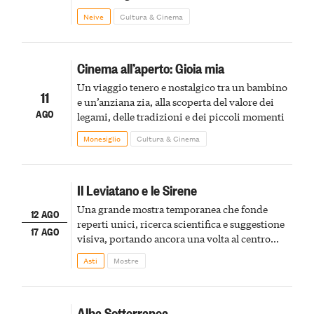
Winery offrirà una degustazione di due
Neive
Cultura & Cinema
spumanti.
Cinema all’aperto: Gioia mia
Un viaggio tenero e nostalgico tra un bambino
11
e un’anziana zia, alla scoperta del valore dei
AGO
legami, delle tradizioni e dei piccoli momenti
Monesiglio
Cultura & Cinema
Il Leviatano e le Sirene
Una grande mostra temporanea che fonde
12 AGO
reperti unici, ricerca scientifica e suggestione
17 AGO
visiva, portando ancora una volta al centro
della scena le meraviglie del passato astigiano
Asti
Mostre
Alba Sotterranea