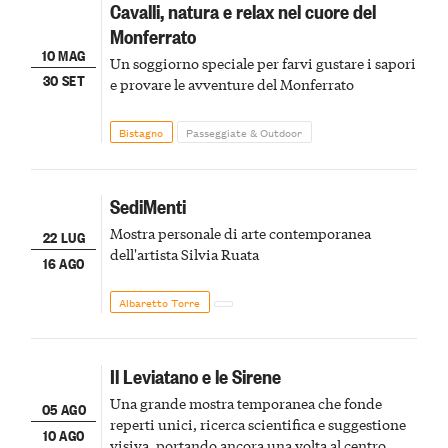
Cavalli, natura e relax nel cuore del
Monferrato
10 MAG
Un soggiorno speciale per farvi gustare i sapori
30 SET
e provare le avventure del Monferrato
Bistagno
Passeggiate & Outdoor
SediMenti
Mostra personale di arte contemporanea
22 LUG
dell'artista Silvia Ruata
16 AGO
Albaretto Torre
Il Leviatano e le Sirene
Una grande mostra temporanea che fonde
05 AGO
reperti unici, ricerca scientifica e suggestione
10 AGO
visiva, portando ancora una volta al centro