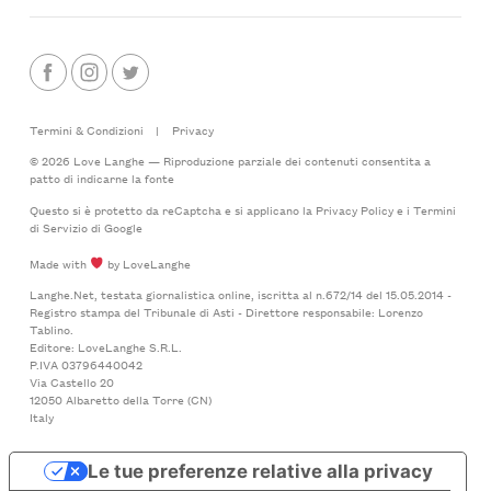
Termini & Condizioni
|
Privacy
© 2026 Love Langhe — Riproduzione parziale dei contenuti consentita a
patto di indicarne la fonte
Questo si è protetto da reCaptcha e si applicano la
Privacy Policy
e i
Termini
di Servizio
di Google
Made with
by LoveLanghe
Langhe.Net, testata giornalistica online, iscritta al n.672/14 del 15.05.2014 -
Registro stampa del Tribunale di Asti - Direttore responsabile: Lorenzo
Tablino.
Editore: LoveLanghe S.R.L.
P.IVA 03796440042
Via Castello 20
12050 Albaretto della Torre (CN)
Italy
Le tue preferenze relative alla privacy