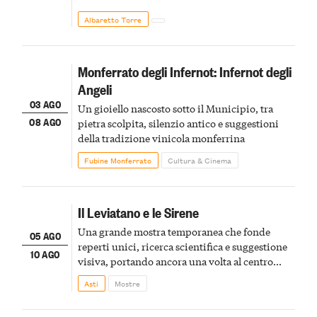
Albaretto Torre
Monferrato degli Infernot: Infernot degli
Angeli
03 AGO
Un gioiello nascosto sotto il Municipio, tra
08 AGO
pietra scolpita, silenzio antico e suggestioni
della tradizione vinicola monferrina
Fubine Monferrato
Cultura & Cinema
Il Leviatano e le Sirene
Una grande mostra temporanea che fonde
05 AGO
reperti unici, ricerca scientifica e suggestione
10 AGO
visiva, portando ancora una volta al centro
della scena le meraviglie del passato astigiano
Asti
Mostre