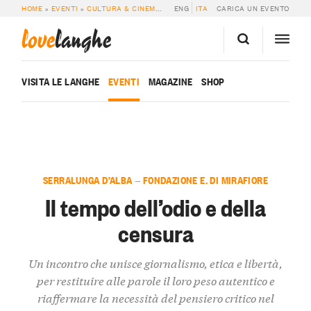
HOME
»
EVENTI
»
CULTURA & CINEMA
»
IL TEMPO DELL’ODIO E DELLA CENSU
ENG
ITA
CARICA UN EVENTO
love
langhe
VISITA LE LANGHE
EVENTI
MAGAZINE
SHOP
SERRALUNGA D’ALBA — FONDAZIONE E. DI MIRAFIORE
Il tempo dell’odio e della
censura
Un incontro che unisce giornalismo, etica e libertà,
per restituire alle parole il loro peso autentico e
riaffermare la necessità del pensiero critico nel