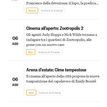
Francesco della devozione: il lupo, la predica
agli uccelli, le stimmate
Busca
Cultura & Cinema
Cinema all’aperto: Zootropolis 2
Gli agenti Judy Hopps e Nick Wilde tornano a
06
indagare tra i quartieri di Zootropolis, alle
AGO
prese con un nuovo caso
Bra
Cultura & Cinema
Arena d’estate: Cime tempestose
Il cinema all'aperto della città propone la nuova
06
trasposizione del capolavoro di Emily Brontë
AGO
Alba
Cultura & Cinema