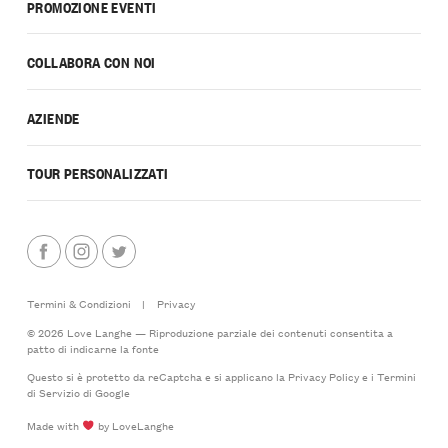
PROMOZIONE EVENTI
COLLABORA CON NOI
AZIENDE
TOUR PERSONALIZZATI
Termini & Condizioni
|
Privacy
© 2026 Love Langhe — Riproduzione parziale dei contenuti consentita a
patto di indicarne la fonte
Questo si è protetto da reCaptcha e si applicano la
Privacy Policy
e i
Termini
di Servizio
di Google
Made with
by LoveLanghe