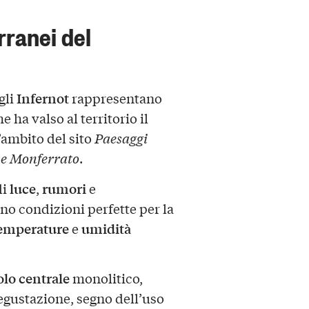
erranei del
Infernot
 gli
rappresentano
e ha valso al territorio il
’ambito del sito
Paesaggi
 e Monferrato
.
luce
rumori
di
,
e
no condizioni perfette per la
emperature
umidità
e
olo centrale
monolitico,
egustazione, segno dell’uso