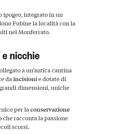
 ipogeo, integrato in un
ono Fubine la località con la
siti nel Monferrato.
 e nicchie
ollegato a un’antica cantina
incisioni
ite da
e dotate di
i grandi dimensioni, uniche
conservazione
cnico per la
o
che racconta la passione
coli scorsi.