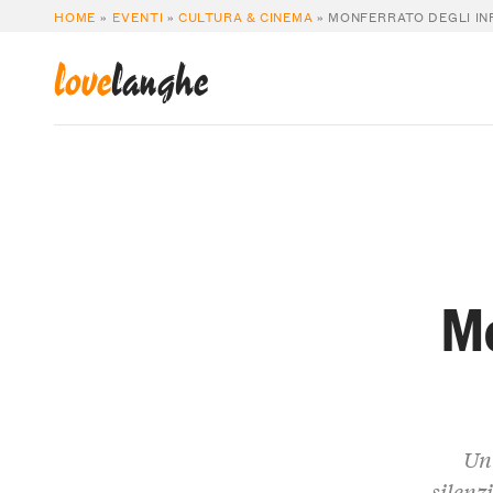
HOME
»
EVENTI
»
CULTURA & CINEMA
»
MONFERRATO DEGLI INF
love
langhe
Mo
Un 
silenz