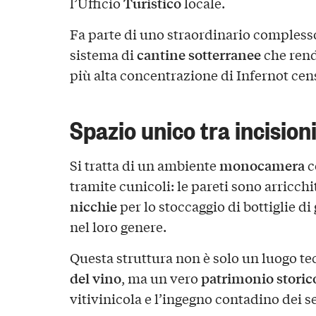
Turistico
l’Ufficio
locale.
Fa parte di uno straordinario complesso
cantine sotterranee
sistema di
che rend
più alta concentrazione di Infernot cen
Spazio unico tra incisioni
monocamera
Si tratta di un ambiente
c
tramite cunicoli: le pareti sono arricch
nicchie
per lo stoccaggio di bottiglie d
nel loro genere.
Questa struttura non è solo un luogo te
del vino
patrimonio storic
, ma un vero
vitivinicola e l’ingegno contadino dei se