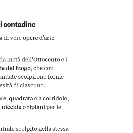
i contadine
opere d’arte
ma di vere
Ottocento
nda metà dell’
e i
ie del luogo
, che con
andate scolpirono forme
essità di ciascuno.
are
quadrata
corridoio
,
o a
,
nicchie
ripiani
,
o
per le
ntrale
scolpito nella stessa