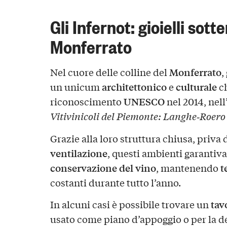
Gli Infernot: gioielli sott
Monferrato
Monferrato
Nel cuore delle colline del
,
architettonico
culturale
un unicum
e
ch
UNESCO
riconoscimento
nel 2014, nell
Vitivinicoli del Piemonte: Langhe‑Roero
Grazie alla loro struttura chiusa, priva 
ventilazione
, questi ambienti garantiva
conservazione del vino
t
, mantenendo
costanti durante tutto l’anno.
tav
In alcuni casi è possibile trovare un
usato come piano d’appoggio o per la d