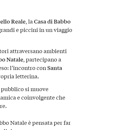
ello Reale
Casa di Babbo
, la
grandi e piccini in un viaggio
tatori attraversano ambienti
bo Natale
, partecipano a
Santa
eso: l’incontro con
ropria letterina.
il pubblico si muove
inamica e coinvolgente che
re.
abbo Natale è pensata per far