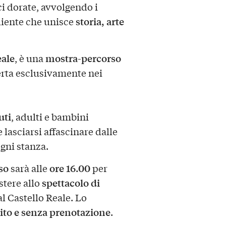
ci dorate, avvolgendo i
storia, arte
gliente che unisce
eale
mostra-percorso
, è una
perta esclusivamente nei
uti
, adulti e bambini
e lasciarsi affascinare dalle
gni stanza.
so
ore 16.00
sarà alle
per
spettacolo di
istere allo
al Castello Reale. Lo
ito e senza prenotazione
.