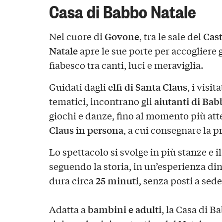
Casa di Babbo Natale
Govone
Cast
Nel cuore di
, tra le sale del
Natale
apre le sue porte per accogliere 
fiabesco tra canti, luci e meraviglia.
elfi di Santa Claus
Guidati dagli
, i visi
aiutanti di Bab
tematici, incontrano gli
giochi e danze, fino al momento più att
Claus in persona
, a cui consegnare la p
Lo spettacolo si svolge in più stanze e 
seguendo la storia, in un’esperienza d
25 minuti
dura circa
, senza posti a sede
bambini e adulti
Adatta a
, la Casa di B