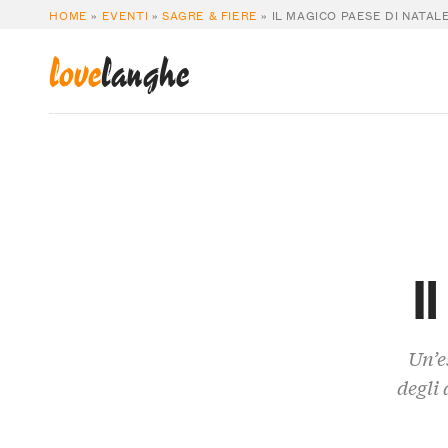
HOME
»
EVENTI
»
SAGRE & FIERE
»
IL MAGICO PAESE DI NATAL
love
langhe
I
Un’e
degli