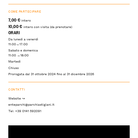
COME PARTECIPARE
7,00 €
intero
10,00 €
intero con visita (da prenotare)
ORARI
Da lunedì a venerdì
11:00→17:00
Sabato e domenica
11:00 →18:00
Martedì
Chiuso
Prorogata dal 31 ottobre 2024 fino al 31 dicembre 2026
CONTATTI
Website ↝
enteparchi@parchiastigiani.it
Tel: +39 0141 592091