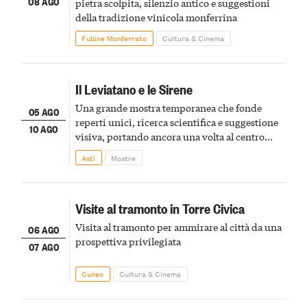
08 AGO
pietra scolpita, silenzio antico e suggestioni
della tradizione vinicola monferrina
Fubine Monferrato
Cultura & Cinema
Il Leviatano e le Sirene
Una grande mostra temporanea che fonde
05 AGO
reperti unici, ricerca scientifica e suggestione
10 AGO
visiva, portando ancora una volta al centro
della scena le meraviglie del passato astigiano
Asti
Mostre
Visite al tramonto in Torre Civica
Visita al tramonto per ammirare al città da una
06 AGO
prospettiva privilegiata
07 AGO
Cuneo
Cultura & Cinema