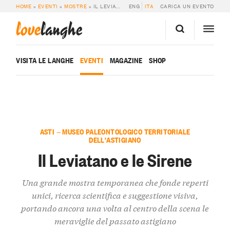
HOME
»
EVENTI
»
MOSTRE
»
IL LEVIATANO E LE SIRENE
ENG
ITA
CARICA UN EVENTO
love
langhe
VISITA LE LANGHE
EVENTI
MAGAZINE
SHOP
ASTI — MUSEO PALEONTOLOGICO TERRITORIALE
DELL'ASTIGIANO
Il Leviatano e le Sirene
Una grande mostra temporanea che fonde reperti
unici, ricerca scientifica e suggestione visiva,
portando ancora una volta al centro della scena le
meraviglie del passato astigiano