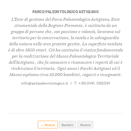
PARCO PALEONTOLOGICO ASTIGIANO
L’Ente di gestione del
Parco Paleontologico Astigiano
, Ente
strumentale della Regione Piemonte, è
costituito da un
gruppo di persone
che, con passione e volontà, l
avorano sul
territorio per la conservazione, la tutela e la salvaguardia
della natura nelle aree protette gestite
. La superficie tutelata
è di oltre
3850 ettar
i. Ciò ha costituito il viatico fondamentale
per la realizzazione del
Museo Paleontologico Territoriale
dell’Astigiano
, che fa conoscere e riconoscere i
reperti di cui è
ricchissimo il territorio
. Ogni anno i Parchi Astigiani ed il
Museo
ospitano circa 10.000 bambini, ragazzi e insegnanti
.
info@astipaleontologico.it
|
T: +39.0141. 592091
← Mostre
Bambini
Mostre