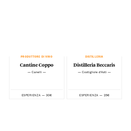
PRODUTTORE DI VINO
DISTILLERIA
Cantine Coppo
Distilleria Beccaris
— Canelli —
— Costigliole d'Asti —
30€
25€
ESPERIENZA —
ESPERIENZA —