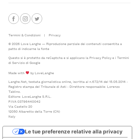
Termini & Condizioni
|
Privacy
© 2026 Love Langhe — Riproduzione parziale dei contenuti consentita a
patto di indicarne la fonte
Questo si è protetto da reCaptcha e si applicano la
Privacy Policy
e i
Termini
di Servizio
di Google
Made with
by LoveLanghe
Langhe.Net, testata giornalistica online, iscritta al n.672/14 del 15.05.2014 -
Registro stampa del Tribunale di Asti - Direttore responsabile: Lorenzo
Tablino.
Editore: LoveLanghe S.R.L.
P.IVA 03796440042
Via Castello 20
12050 Albaretto della Torre (CN)
Italy
Le tue preferenze relative alla privacy