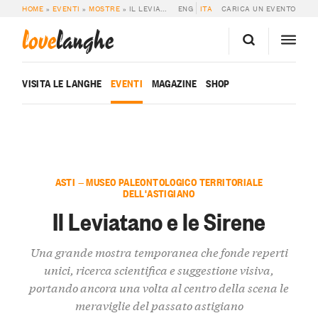
HOME
»
EVENTI
»
MOSTRE
»
IL LEVIATANO E LE SIRENE
ENG
ITA
CARICA UN EVENTO
love
langhe
VISITA LE LANGHE
EVENTI
MAGAZINE
SHOP
ASTI — MUSEO PALEONTOLOGICO TERRITORIALE
DELL'ASTIGIANO
Il Leviatano e le Sirene
Una grande mostra temporanea che fonde reperti
unici, ricerca scientifica e suggestione visiva,
portando ancora una volta al centro della scena le
meraviglie del passato astigiano