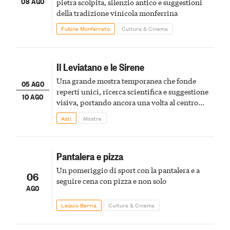
08 AGO
pietra scolpita, silenzio antico e suggestioni
della tradizione vinicola monferrina
Fubine Monferrato
Cultura & Cinema
Il Leviatano e le Sirene
Una grande mostra temporanea che fonde
05 AGO
reperti unici, ricerca scientifica e suggestione
10 AGO
visiva, portando ancora una volta al centro
della scena le meraviglie del passato astigiano
Asti
Mostre
Pantalera e pizza
Un pomeriggio di sport con la pantalera e a
06
seguire cena con pizza e non solo
AGO
Lequio Berria
Cultura & Cinema