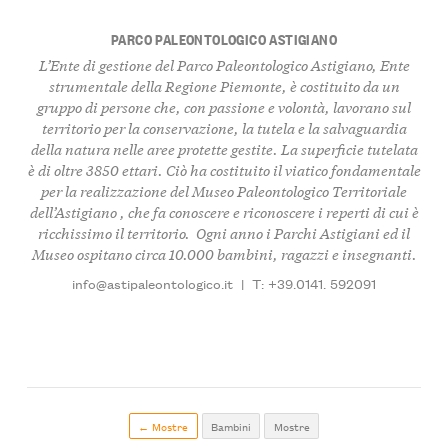
PARCO PALEONTOLOGICO ASTIGIANO
L’Ente di gestione del
Parco Paleontologico Astigiano
, Ente
strumentale della Regione Piemonte, è
costituito da un
gruppo di persone
che, con passione e volontà, l
avorano sul
territorio per la conservazione, la tutela e la salvaguardia
della natura nelle aree protette gestite
. La superficie tutelata
è di oltre
3850 ettar
i. Ciò ha costituito il viatico fondamentale
per la realizzazione del
Museo Paleontologico Territoriale
dell’Astigiano
, che fa conoscere e riconoscere i
reperti di cui è
ricchissimo il territorio
. Ogni anno i Parchi Astigiani ed il
Museo
ospitano circa 10.000 bambini, ragazzi e insegnanti
.
info@astipaleontologico.it
|
T: +39.0141. 592091
← Mostre
Bambini
Mostre