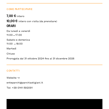
COME PARTECIPARE
7,00 €
intero
10,00 €
intero con visita (da prenotare)
ORARI
Da lunedì a venerdì
11:00→17:00
Sabato e domenica
11:00 →18:00
Martedì
Chiuso
Prorogata dal 31 ottobre 2024 fino al 31 dicembre 2026
CONTATTI
Website ↝
enteparchi@parchiastigiani.it
Tel: +39 0141 592091