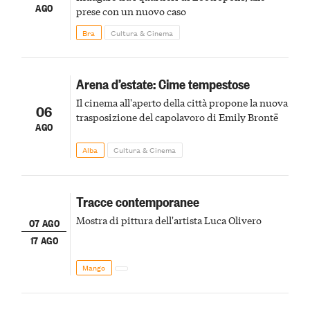
AGO
prese con un nuovo caso
Bra
Cultura & Cinema
Arena d’estate: Cime tempestose
Il cinema all'aperto della città propone la nuova
06
trasposizione del capolavoro di Emily Brontë
AGO
Alba
Cultura & Cinema
Tracce contemporanee
Mostra di pittura dell'artista Luca Olivero
07 AGO
17 AGO
Mango