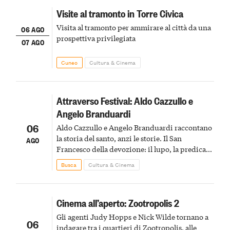
Visite al tramonto in Torre Civica
Visita al tramonto per ammirare al città da una
06 AGO
prospettiva privilegiata
07 AGO
Cuneo
Cultura & Cinema
Attraverso Festival: Aldo Cazzullo e
Angelo Branduardi
06
Aldo Cazzullo e Angelo Branduardi raccontano
la storia del santo, anzi le storie. Il San
AGO
Francesco della devozione: il lupo, la predica
agli uccelli, le stimmate
Busca
Cultura & Cinema
Cinema all’aperto: Zootropolis 2
Gli agenti Judy Hopps e Nick Wilde tornano a
06
indagare tra i quartieri di Zootropolis, alle