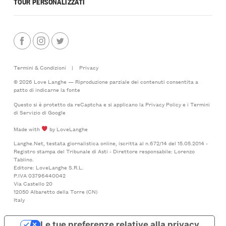
TOUR PERSONALIZZATI
Termini & Condizioni
|
Privacy
© 2026 Love Langhe — Riproduzione parziale dei contenuti consentita a
patto di indicarne la fonte
Questo si è protetto da reCaptcha e si applicano la
Privacy Policy
e i
Termini
di Servizio
di Google
Made with
by LoveLanghe
Langhe.Net, testata giornalistica online, iscritta al n.672/14 del 15.05.2014 -
Registro stampa del Tribunale di Asti - Direttore responsabile: Lorenzo
Tablino.
Editore: LoveLanghe S.R.L.
P.IVA 03796440042
Via Castello 20
12050 Albaretto della Torre (CN)
Italy
Le tue preferenze relative alla privacy