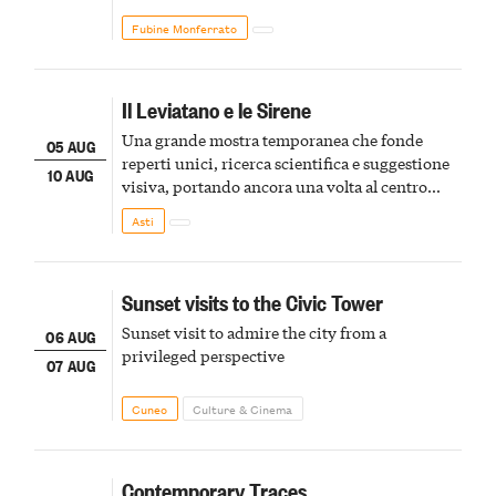
Fubine Monferrato
Il Leviatano e le Sirene
Una grande mostra temporanea che fonde
05 AUG
reperti unici, ricerca scientifica e suggestione
10 AUG
visiva, portando ancora una volta al centro
della scena le meraviglie del passato astigiano
Asti
Sunset visits to the Civic Tower
Sunset visit to admire the city from a
06 AUG
privileged perspective
07 AUG
Cuneo
Culture & Cinema
Contemporary Traces