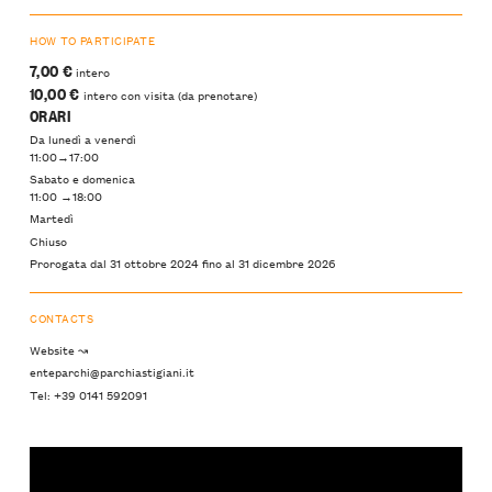
HOW TO PARTICIPATE
7,00 €
intero
10,00 €
intero con visita (da prenotare)
ORARI
Da lunedì a venerdì
11:00→17:00
Sabato e domenica
11:00 →18:00
Martedì
Chiuso
Prorogata dal 31 ottobre 2024 fino al 31 dicembre 2026
CONTACTS
Website ↝
enteparchi@parchiastigiani.it
Tel: +39 0141 592091