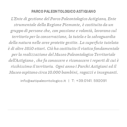
PARCO PALEONTOLOGICO ASTIGIANO
L’Ente di gestione del
Parco Paleontologico Astigiano
, Ente
strumentale della Regione Piemonte, è
costituito da un
gruppo di persone
che, con passione e volontà, l
avorano sul
territorio per la conservazione, la tutela e la salvaguardia
della natura nelle aree protette gestite
. La superficie tutelata
è di oltre
3850 ettar
i. Ciò ha costituito il viatico fondamentale
per la realizzazione del
Museo Paleontologico Territoriale
dell’Astigiano
, che fa conoscere e riconoscere i
reperti di cui è
ricchissimo il territorio
. Ogni anno i Parchi Astigiani ed il
Museo
ospitano circa 10.000 bambini, ragazzi e insegnanti
.
info@astipaleontologico.it
|
T: +39.0141. 592091