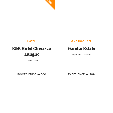
COUPON
HOTEL
WINE PRODUCER
B&B Hotel Cherasco
Garetto Estate
Langhe
— Agliano Terme —
— Cherasco —
50€
20€
ROOM'S PRICE —
EXPERIENCE —