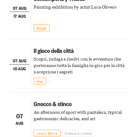
Painting exhibition by artist Luca Olivero
07 AUG
17 AUG
Mango
Il gioco della città
Scopri, indaga e risolvi con le avventure che
07 AUG
porteranno tutta la famiglia in giro per la città
10 AUG
a scoprirne i segreti
Alba
Gnocco & stinco
An afternoon of sport with pantalera, typical
07
gastronomic delicacies, and art
AUG
Lequio Berria
Culture & Cinema