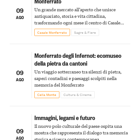
Monferrato
09
Un grande mercato all’aperto che unisce
antiquariato, storia e vita cittadina,
AGO
trasformando ogni mese il centro di Casale
Monferrato in un luogo di scoperta e racconto
Casale Monferrato
Sagre & Fiere
Monferrato degli Infernot: ecomuseo
della pietra da cantoni
09
Un viaggio sotterraneo tra silenzi di pietra,
saperi contadini e paesaggi scolpiti nella
AGO
memoria del Monferrato
Cella Monte
Cultura & Cinema
Immagini, legami e futuro
Il nuovo polo culturale del paese ospita una
09
mostra che rappresenta il dialogo tra memoria
AGO
storica e ricerca contemporanea