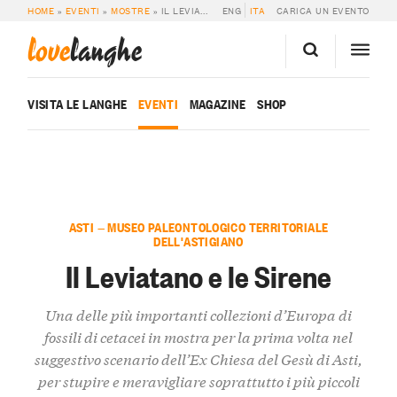
HOME
»
EVENTI
»
MOSTRE
»
IL LEVIATANO E LE SIRENE
ENG
ITA
CARICA UN EVENTO
love
langhe
VISITA LE LANGHE
EVENTI
MAGAZINE
SHOP
ASTI — MUSEO PALEONTOLOGICO TERRITORIALE
DELL'ASTIGIANO
Il Leviatano e le Sirene
Una delle più importanti collezioni d’Europa di
fossili di cetacei in mostra per la prima volta nel
suggestivo scenario dell’Ex Chiesa del Gesù di Asti,
per stupire e meravigliare soprattutto i più piccoli