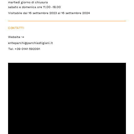
martedì giorno di chiusura
sabato e domenica ore 11.00 -18.00
Visitabile dal 16 settembre 2023 al 16 settembre 2024
CONTATTI
Website ↝
enteparchi@parchiastigiani.it
Tel: +39 0141 592091