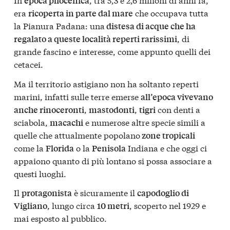
epoca pliocenica
era
che occupava tutta
ricoperta in parte dal mare
la Pianura Padana: una
distesa di acque che ha
, di
regalato a queste località reperti rarissimi
grande fascino e interesse, come appunto quelli dei
cetacei.
Ma il territorio astigiano non ha soltanto reperti
marini, infatti sulle terre emerse
all’epoca vivevano
,
,
con denti a
anche rinoceronti
mastodonti
tigri
sciabola,
e numerose altre specie simili a
macachi
quelle che attualmente popolano
zone tropicali
come la
o la
Indiana e che oggi ci
Florida
Penisola
appaiono quanto di più lontano si possa associare a
questi luoghi.
Il
è sicuramente il
protagonista
capodoglio di
, lungo circa
, scoperto nel 1929 e
Vigliano
10 metri
mai esposto al pubblico.