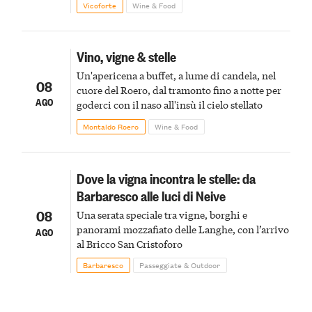
Vicoforte
Wine & Food
Vino, vigne & stelle
Un'apericena a buffet, a lume di candela, nel
08
cuore del Roero, dal tramonto fino a notte per
AGO
goderci con il naso all'insù il cielo stellato
Montaldo Roero
Wine & Food
Dove la vigna incontra le stelle: da
Barbaresco alle luci di Neive
08
Una serata speciale tra vigne, borghi e
panorami mozzafiato delle Langhe, con l’arrivo
AGO
al Bricco San Cristoforo
Barbaresco
Passeggiate & Outdoor