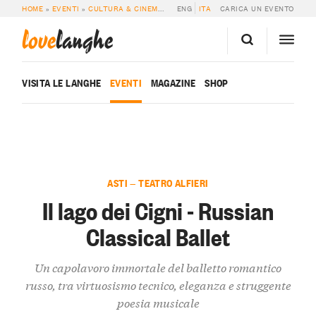
HOME
»
EVENTI
»
CULTURA & CINEMA
»
IL LAGO DEI CIGNI – RUSSIAN CLASS
ENG
ITA
CARICA UN EVENTO
love
langhe
VISITA LE LANGHE
EVENTI
MAGAZINE
SHOP
ASTI — TEATRO ALFIERI
Il lago dei Cigni - Russian
Classical Ballet
Un capolavoro immortale del balletto romantico
russo, tra virtuosismo tecnico, eleganza e struggente
poesia musicale