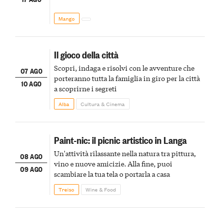
Mango
Il gioco della città
Scopri, indaga e risolvi con le avventure che
07 AGO
porteranno tutta la famiglia in giro per la città
10 AGO
a scoprirne i segreti
Alba
Cultura & Cinema
Paint-nic: il picnic artistico in Langa
Un'attività rilassante nella natura tra pittura,
08 AGO
vino e nuove amicizie. Alla fine, puoi
09 AGO
scambiare la tua tela o portarla a casa
Treiso
Wine & Food