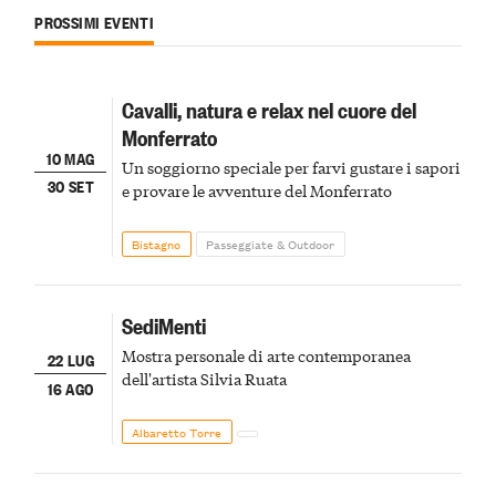
PROSSIMI EVENTI
Cavalli, natura e relax nel cuore del
Monferrato
10 MAG
Un soggiorno speciale per farvi gustare i sapori
30 SET
e provare le avventure del Monferrato
Bistagno
Passeggiate & Outdoor
SediMenti
Mostra personale di arte contemporanea
22 LUG
dell'artista Silvia Ruata
16 AGO
Albaretto Torre