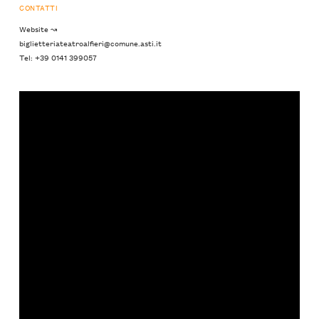
CONTATTI
Website ↝
biglietteriateatroalfieri@comune.asti.it
Tel: +39 0141 399057