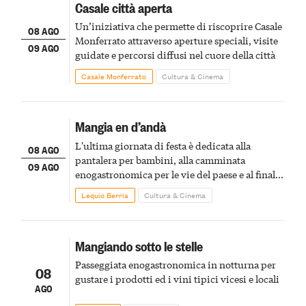
Casale città aperta
Un’iniziativa che permette di riscoprire Casale
08 AGO
Monferrato attraverso aperture speciali, visite
09 AGO
guidate e percorsi diffusi nel cuore della città
Casale Monferrato
Cultura & Cinema
Mangia en d’andà
L'ultima giornata di festa è dedicata alla
08 AGO
pantalera per bambini, alla camminata
09 AGO
enogastronomica per le vie del paese e al finale
pirotecnico
Lequio Berria
Cultura & Cinema
Mangiando sotto le stelle
Passeggiata enogastronomica in notturna per
08
gustare i prodotti ed i vini tipici vicesi e locali
AGO