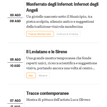
Monferrato degli Infernot: Infernot degli
Angeli
03 AGO
Un gioiello nascosto sotto il Municipio, tra
08 AGO
pietra scolpita, silenzio antico e suggestioni
della tradizione vinicola monferrina
Fubine Monferrato
Cultura & Cinema
Il Leviatano e le Sirene
Una grande mostra temporanea che fonde
05 AGO
reperti unici, ricerca scientifica e suggestione
10 AGO
visiva, portando ancora una volta al centro
della scena le meraviglie del passato astigiano
Asti
Mostre
Tracce contemporanee
Mostra di pittura dell'artista Luca Olivero
07 AGO
17 AGO