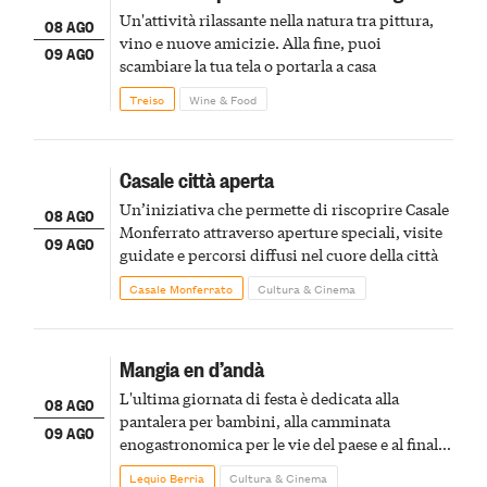
Un'attività rilassante nella natura tra pittura,
08 AGO
vino e nuove amicizie. Alla fine, puoi
09 AGO
scambiare la tua tela o portarla a casa
Treiso
Wine & Food
Casale città aperta
Un’iniziativa che permette di riscoprire Casale
08 AGO
Monferrato attraverso aperture speciali, visite
09 AGO
guidate e percorsi diffusi nel cuore della città
Casale Monferrato
Cultura & Cinema
Mangia en d’andà
L'ultima giornata di festa è dedicata alla
08 AGO
pantalera per bambini, alla camminata
09 AGO
enogastronomica per le vie del paese e al finale
pirotecnico
Lequio Berria
Cultura & Cinema