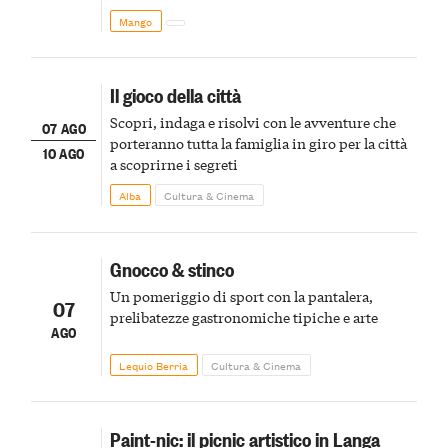
Mango
Il gioco della città
Scopri, indaga e risolvi con le avventure che
07 AGO
porteranno tutta la famiglia in giro per la città
10 AGO
a scoprirne i segreti
Alba
Cultura & Cinema
Gnocco & stinco
Un pomeriggio di sport con la pantalera,
07
prelibatezze gastronomiche tipiche e arte
AGO
Lequio Berria
Cultura & Cinema
Paint-nic: il picnic artistico in Langa