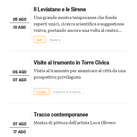
Il Leviatano e le Sirene
Una grande mostra temporanea che fonde
05 AGO
reperti unici, ricerca scientifica e suggestione
10 AGO
visiva, portando ancora una volta al centro
della scena le meraviglie del passato astigiano
Asti
Mostre
Visite al tramonto in Torre Civica
Visita al tramonto per ammirare al città da una
06 AGO
prospettiva privilegiata
07 AGO
Cuneo
Cultura & Cinema
Tracce contemporanee
Mostra di pittura dell'artista Luca Olivero
07 AGO
17 AGO