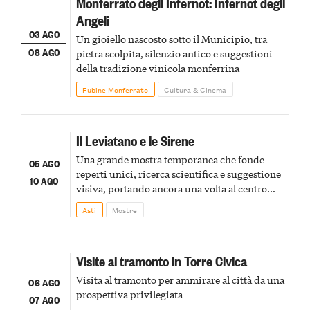
Monferrato degli Infernot: Infernot degli
Angeli
03 AGO
Un gioiello nascosto sotto il Municipio, tra
08 AGO
pietra scolpita, silenzio antico e suggestioni
della tradizione vinicola monferrina
Fubine Monferrato
Cultura & Cinema
Il Leviatano e le Sirene
Una grande mostra temporanea che fonde
05 AGO
reperti unici, ricerca scientifica e suggestione
10 AGO
visiva, portando ancora una volta al centro
della scena le meraviglie del passato astigiano
Asti
Mostre
Visite al tramonto in Torre Civica
Visita al tramonto per ammirare al città da una
06 AGO
prospettiva privilegiata
07 AGO