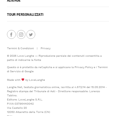
TOUR PERSONALIZZATI
Termini & Condizioni
|
Privacy
© 2026 Love Langhe — Riproduzione parziale dei contenuti consentita a
patto di indicarne la fonte
Questo si è protetto da reCaptcha e si applicano la
Privacy Policy
e i
Termini
di Servizio
di Google
Made with
by LoveLanghe
Langhe.Net, testata giornalistica online, iscritta al n.672/14 del 15.05.2014 -
Registro stampa del Tribunale di Asti - Direttore responsabile: Lorenzo
Tablino.
Editore: LoveLanghe S.R.L.
P.IVA 03796440042
Via Castello 20
12050 Albaretto della Torre (CN)
Italy