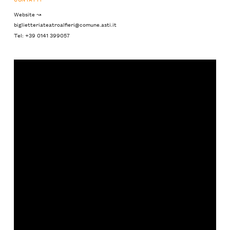
Website ↝
biglietteriateatroalfieri@comune.asti.it
Tel: +39 0141 399057