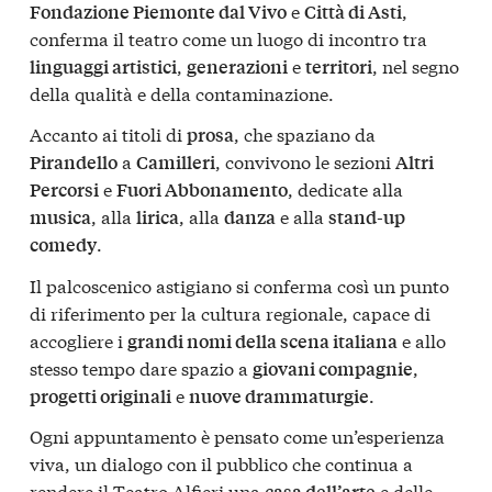
e
,
Fondazione Piemonte dal Vivo
Città di Asti
conferma il teatro come un luogo di incontro tra
,
e
, nel segno
linguaggi artistici
generazioni
territori
della qualità e della contaminazione.
Accanto ai titoli di
, che spaziano da
prosa
a
, convivono le sezioni
Pirandello
Camilleri
Altri
e
, dedicate alla
Percorsi
Fuori Abbonamento
, alla
, alla
e alla
musica
lirica
danza
stand-up
.
comedy
Il palcoscenico astigiano si conferma così un punto
di riferimento per la cultura regionale, capace di
accogliere i
e allo
grandi nomi della scena italiana
stesso tempo dare spazio a
,
giovani compagnie
e
.
progetti originali
nuove drammaturgie
Ogni appuntamento è pensato come un’esperienza
viva, un dialogo con il pubblico che continua a
rendere il Teatro Alfieri una
e delle
casa dell’arte