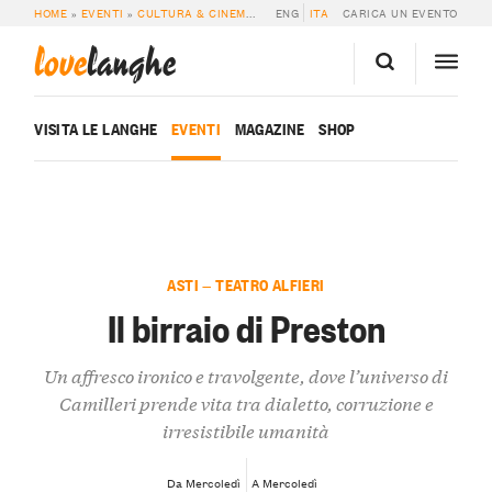
HOME
»
EVENTI
»
CULTURA & CINEMA
»
IL BIRRAIO DI PRESTON
ENG
ITA
CARICA UN EVENTO
love
langhe
VISITA LE LANGHE
EVENTI
MAGAZINE
SHOP
ASTI — TEATRO ALFIERI
Il birraio di Preston
Un affresco ironico e travolgente, dove l’universo di
Camilleri prende vita tra dialetto, corruzione e
irresistibile umanità
Da Mercoledì
A Mercoledì