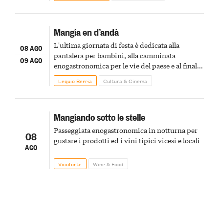
Mangia en d’andà
L'ultima giornata di festa è dedicata alla
08 AGO
pantalera per bambini, alla camminata
09 AGO
enogastronomica per le vie del paese e al finale
pirotecnico
Lequio Berria
Cultura & Cinema
Mangiando sotto le stelle
Passeggiata enogastronomica in notturna per
08
gustare i prodotti ed i vini tipici vicesi e locali
AGO
Vicoforte
Wine & Food