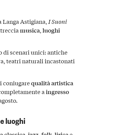
la Langa Astigiana,
I Suoni
musica
luoghi
ntreccia
,
 di scenari unici: antiche
a, teatri naturali incastonati
qualità artistica
 di coniugare
ingresso
o completamente a
 agosto.
e luoghi
 classica
jazz
folk
lirica
,
,
,
e