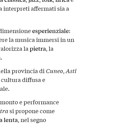
a interpreti affermati sia a
esperienziale
a dimensione
:
ivere la musica immersi in un
pietra
valorizza la
, la
a
.
ella provincia di
Cuneo
,
Asti
cultura diffusa e
ale.
tramonto e performance
etra
si propone come
a lenta
, nel segno