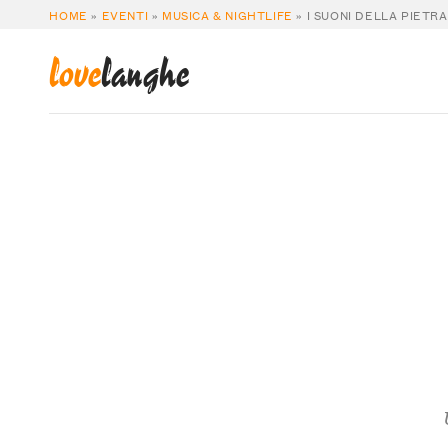
HOME
»
EVENTI
»
MUSICA & NIGHTLIFE
»
I SUONI DELLA PIETR
love
langhe