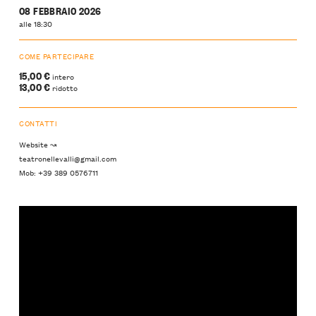
08 FEBBRAIO 2026
alle 18:30
COME PARTECIPARE
15,00 €
intero
13,00 €
ridotto
CONTATTI
Website ↝
teatronellevalli@gmail.com
Mob: +39 389 0576711