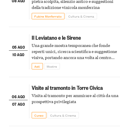
08 AGO
pietra scolpita, silenzio antico e suggestioni
della tradizione vinicola monferrina
Fubine Monferrato
Cultura & Cinema
Il Leviatano e le Sirene
Una grande mostra temporanea che fonde
05 AGO
reperti unici, ricerca scientifica e suggestione
10 AGO
visiva, portando ancora una volta al centro
della scena le meraviglie del passato astigiano
Asti
Mostre
Visite al tramonto in Torre Civica
Visita al tramonto per ammirare al città da una
06 AGO
prospettiva privilegiata
07 AGO
Cuneo
Cultura & Cinema