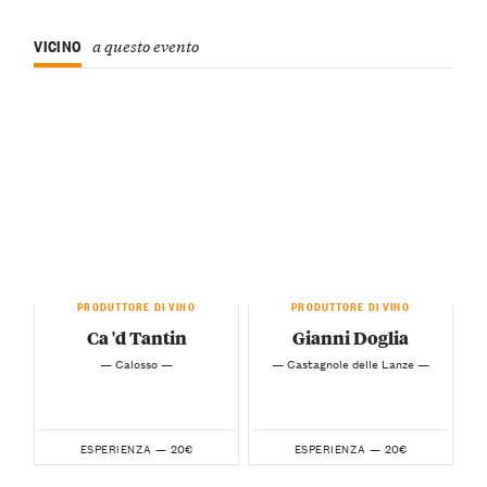
VICINO
a questo evento
PRODUTTORE DI VINO
PRODUTTORE DI VINO
Ca 'd Tantin
Gianni Doglia
— Calosso —
— Castagnole delle Lanze —
20€
20€
ESPERIENZA —
ESPERIENZA —