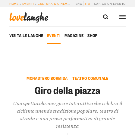
HOME
»
EVENTI
»
CULTURA & CINEMA
»
GIRO DELLA PIAZZA
ENG
ITA
CARICA UN EVENTO
love
langhe
VISITA LE LANGHE
EVENTI
MAGAZINE
SHOP
MONASTERO BORMIDA — TEATRO COMUNALE
Giro della piazza
Uno spettacolo energico e interattivo che celebra il
ciclismo unendo tradizione popolare, teatro di
strada e una prova performativa di grande
resistenza