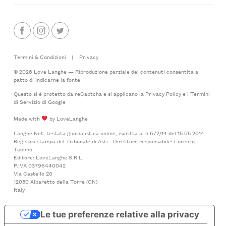
Termini & Condizioni
|
Privacy
© 2026 Love Langhe — Riproduzione parziale dei contenuti consentita a
patto di indicarne la fonte
Questo si è protetto da reCaptcha e si applicano la
Privacy Policy
e i
Termini
di Servizio
di Google
Made with
by LoveLanghe
Langhe.Net, testata giornalistica online, iscritta al n.672/14 del 15.05.2014 -
Registro stampa del Tribunale di Asti - Direttore responsabile: Lorenzo
Tablino.
Editore: LoveLanghe S.R.L.
P.IVA 03796440042
Via Castello 20
12050 Albaretto della Torre (CN)
Italy
Le tue preferenze relative alla privacy