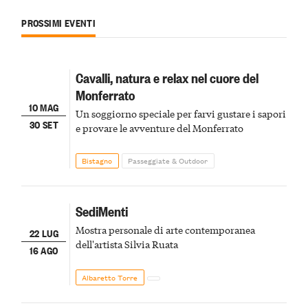
PROSSIMI EVENTI
Cavalli, natura e relax nel cuore del
Monferrato
10 MAG
Un soggiorno speciale per farvi gustare i sapori
30 SET
e provare le avventure del Monferrato
Bistagno
Passeggiate & Outdoor
SediMenti
Mostra personale di arte contemporanea
22 LUG
dell'artista Silvia Ruata
16 AGO
Albaretto Torre