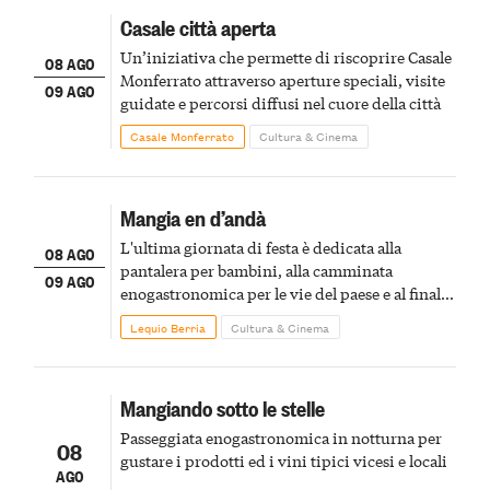
Casale città aperta
Un’iniziativa che permette di riscoprire Casale
08 AGO
Monferrato attraverso aperture speciali, visite
09 AGO
guidate e percorsi diffusi nel cuore della città
Casale Monferrato
Cultura & Cinema
Mangia en d’andà
L'ultima giornata di festa è dedicata alla
08 AGO
pantalera per bambini, alla camminata
09 AGO
enogastronomica per le vie del paese e al finale
pirotecnico
Lequio Berria
Cultura & Cinema
Mangiando sotto le stelle
Passeggiata enogastronomica in notturna per
08
gustare i prodotti ed i vini tipici vicesi e locali
AGO