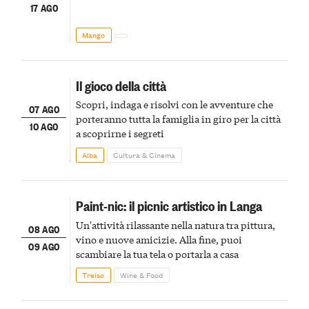
17 AGO
Mango
Il gioco della città
Scopri, indaga e risolvi con le avventure che
07 AGO
porteranno tutta la famiglia in giro per la città
10 AGO
a scoprirne i segreti
Alba
Cultura & Cinema
Paint-nic: il picnic artistico in Langa
Un'attività rilassante nella natura tra pittura,
08 AGO
vino e nuove amicizie. Alla fine, puoi
09 AGO
scambiare la tua tela o portarla a casa
Treiso
Wine & Food