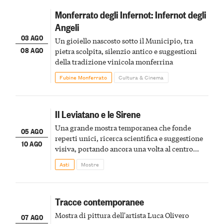
Monferrato degli Infernot: Infernot degli
Angeli
03 AGO
Un gioiello nascosto sotto il Municipio, tra
08 AGO
pietra scolpita, silenzio antico e suggestioni
della tradizione vinicola monferrina
Fubine Monferrato
Cultura & Cinema
Il Leviatano e le Sirene
Una grande mostra temporanea che fonde
05 AGO
reperti unici, ricerca scientifica e suggestione
10 AGO
visiva, portando ancora una volta al centro
della scena le meraviglie del passato astigiano
Asti
Mostre
Tracce contemporanee
Mostra di pittura dell'artista Luca Olivero
07 AGO