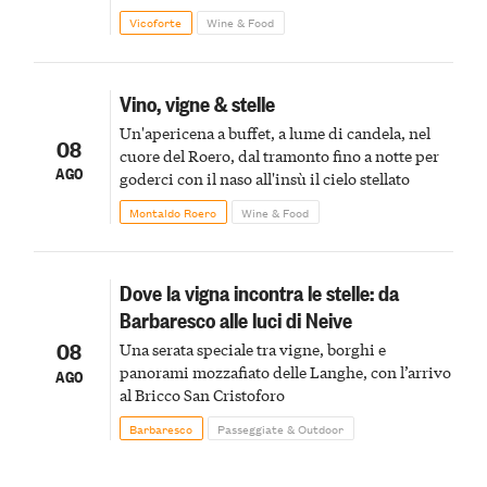
Vicoforte
Wine & Food
Vino, vigne & stelle
Un'apericena a buffet, a lume di candela, nel
08
cuore del Roero, dal tramonto fino a notte per
AGO
goderci con il naso all'insù il cielo stellato
Montaldo Roero
Wine & Food
Dove la vigna incontra le stelle: da
Barbaresco alle luci di Neive
08
Una serata speciale tra vigne, borghi e
panorami mozzafiato delle Langhe, con l’arrivo
AGO
al Bricco San Cristoforo
Barbaresco
Passeggiate & Outdoor