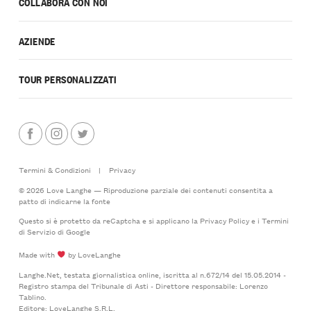
COLLABORA CON NOI
AZIENDE
TOUR PERSONALIZZATI
Termini & Condizioni
|
Privacy
© 2026 Love Langhe — Riproduzione parziale dei contenuti consentita a
patto di indicarne la fonte
Questo si è protetto da reCaptcha e si applicano la
Privacy Policy
e i
Termini
di Servizio
di Google
Made with
by LoveLanghe
Langhe.Net, testata giornalistica online, iscritta al n.672/14 del 15.05.2014 -
Registro stampa del Tribunale di Asti - Direttore responsabile: Lorenzo
Tablino.
Editore: LoveLanghe S.R.L.