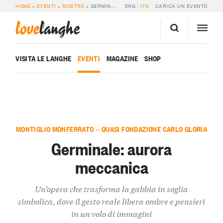
HOME
»
EVENTI
»
MOSTRE
»
GERMINALE: AURORA MECCANICA
ENG
ITA
CARICA UN EVENTO
love
langhe
VISITA LE LANGHE
EVENTI
MAGAZINE
SHOP
MONTIGLIO MONFERRATO — QUASI FONDAZIONE CARLO GLORIA
Germinale: aurora
meccanica
Un’opera che trasforma la gabbia in soglia
simbolica, dove il gesto reale libera ombre e pensieri
in un volo di immagini