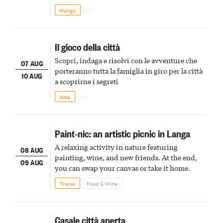
Mango
Il gioco della città
Scopri, indaga e risolvi con le avventure che
07 AUG
porteranno tutta la famiglia in giro per la città
10 AUG
a scoprirne i segreti
Alba
Paint-nic: an artistic picnic in Langa
A relaxing activity in nature featuring
08 AUG
painting, wine, and new friends. At the end,
09 AUG
you can swap your canvas or take it home.
Treiso
Food & Wine
Casale città aperta