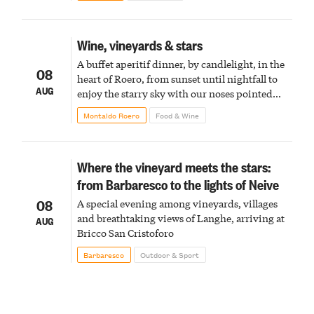
Wine, vineyards & stars
A buffet aperitif dinner, by candlelight, in the
08
heart of Roero, from sunset until nightfall to
AUG
enjoy the starry sky with our noses pointed
upward
Montaldo Roero
Food & Wine
Where the vineyard meets the stars:
from Barbaresco to the lights of Neive
08
A special evening among vineyards, villages
and breathtaking views of Langhe, arriving at
AUG
Bricco San Cristoforo
Barbaresco
Outdoor & Sport