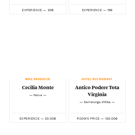
30€
15€
EXPERIENCE —
EXPERIENCE —
WINE PRODUCER
HOTEL RESTAURANT
Cecilia Monte
Antico Podere Tota
Virginia
— Neive —
— Serralunga d’Alba —
20.00€
120.00€
EXPERIENCE —
ROOM'S PRICE —