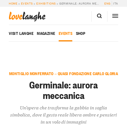
HOME
»
EVENTS
»
EXHIBITIONS
»
GERMINALE: AURORA MECCANICA
ENG
ITA
love
langhe
VISIT LANGHE
MAGAZINE
EVENTS
SHOP
MONTIGLIO MONFERRATO — QUASI FONDAZIONE CARLO GLORIA
Germinale: aurora
meccanica
Un’opera che trasforma la gabbia in soglia
simbolica, dove il gesto reale libera ombre e pensieri
in un volo di immagini