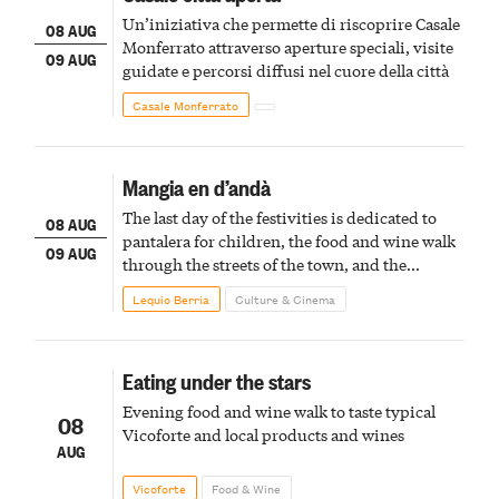
Un’iniziativa che permette di riscoprire Casale
08 AUG
Monferrato attraverso aperture speciali, visite
09 AUG
guidate e percorsi diffusi nel cuore della città
Casale Monferrato
Mangia en d’andà
The last day of the festivities is dedicated to
08 AUG
pantalera for children, the food and wine walk
09 AUG
through the streets of the town, and the
fireworks finale
Lequio Berria
Culture & Cinema
Eating under the stars
Evening food and wine walk to taste typical
08
Vicoforte and local products and wines
AUG
Vicoforte
Food & Wine