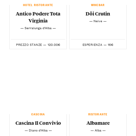
HOTEL RISTORANTE
WINEBAR
Antico Podere Tota
Döi Crutin
Virginia
— Neive —
— Serralunga d’Alba —
120.00€
16€
PREZZO STANZE —
ESPERIENZA —
CASCINA
RISTORANTE
Cascina Il Convivio
Albamare
— Diano d’Alba —
— Alba —