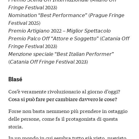
𝘍𝘳𝘪𝘯𝘨𝘦 𝘍𝘦𝘴𝘵𝘪𝘷𝘢𝘭 2023)
𝘕𝘰𝘮𝘪𝘯𝘢𝘵𝘪𝘰𝘯 “𝘉𝘦𝘴𝘵 𝘗𝘦𝘳𝘧𝘰𝘳𝘮𝘢𝘯𝘤𝘦” (𝘗𝘳𝘢𝘨𝘶𝘦 𝘍𝘳𝘪𝘯𝘨𝘦
𝘍𝘦𝘴𝘵𝘪𝘷𝘢𝘭 2025)
𝘗𝘳𝘦𝘮𝘪𝘰 𝘈𝘳𝘵𝘪𝘨𝘪𝘢𝘯𝘰 2022 – 𝘔𝘪𝘨𝘭𝘪𝘰𝘳 𝘚𝘱𝘦𝘵𝘵𝘢𝘤𝘰𝘭𝘰
𝘗𝘳𝘦𝘮𝘪𝘰 𝘗𝘢𝘭𝘤𝘰 𝘖𝘧𝘧 “𝘈𝘵𝘵𝘰𝘳𝘦 𝘦 𝘚𝘰𝘨𝘨𝘦𝘵𝘵𝘰” (𝘊𝘢𝘵𝘢𝘯𝘪𝘢 𝘖𝘧𝘧
𝘍𝘳𝘪𝘯𝘨𝘦 𝘍𝘦𝘴𝘵𝘪𝘷𝘢𝘭 2023)
𝘔𝘦𝘯𝘻𝘪𝘰𝘯𝘦 𝘴𝘱𝘦𝘤𝘪𝘢𝘭𝘦 “𝘉𝘦𝘴𝘵 𝘐𝘵𝘢𝘭𝘪𝘢𝘯 𝘗𝘦𝘳𝘧𝘰𝘳𝘮𝘦𝘳”
(𝘊𝘢𝘵𝘢𝘯𝘪𝘢 𝘖𝘧𝘧 𝘍𝘳𝘪𝘯𝘨𝘦 𝘍𝘦𝘴𝘵𝘪𝘷𝘢𝘭 2023)
Blasé
Cos’è veramente rivoluzionario al giorno d’oggi?
Cosa si può fare per cambiare davvero le cose?
Forse non basta nemmeno più prendere in ostaggio
delle persone, come fa il protagonista di questa
storia.
In un mondo in cui sembra tutto già visto, previsto,