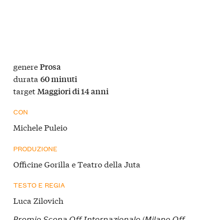
genere
Prosa
durata
60 minuti
target
Maggiori di 14 anni
CON
Michele Puleio
PRODUZIONE
Officine Gorilla e Teatro della Juta
TESTO E REGIA
Luca Zilovich
𝘗𝘳𝘦𝘮𝘪𝘰 𝘚𝘤𝘦𝘯𝘢 𝘖𝘧𝘧 𝘐𝘯𝘵𝘦𝘳𝘯𝘢𝘻𝘪𝘰𝘯𝘢𝘭𝘦 (𝘔𝘪𝘭𝘢𝘯𝘰 𝘖𝘧𝘧