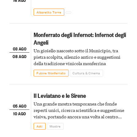
Albaretto Torre
Monferrato degli Infernot: Infernot degli
Angeli
03 AGO
Un gioiello nascosto sotto il Municipio, tra
08 AGO
pietra scolpita, silenzio antico e suggestioni
della tradizione vinicola monferrina
Fubine Monferrato
Cultura & Cinema
Il Leviatano e le Sirene
Una grande mostra temporanea che fonde
05 AGO
reperti unici, ricerca scientifica e suggestione
10 AGO
visiva, portando ancora una volta al centro
della scena le meraviglie del passato astigiano
Asti
Mostre