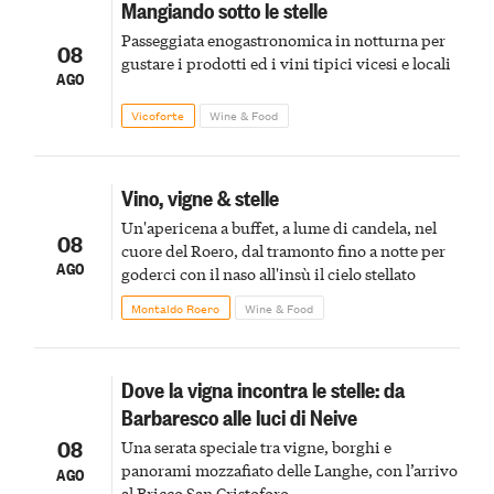
Mangiando sotto le stelle
Passeggiata enogastronomica in notturna per
08
gustare i prodotti ed i vini tipici vicesi e locali
AGO
Vicoforte
Wine & Food
Vino, vigne & stelle
Un'apericena a buffet, a lume di candela, nel
08
cuore del Roero, dal tramonto fino a notte per
AGO
goderci con il naso all'insù il cielo stellato
Montaldo Roero
Wine & Food
Dove la vigna incontra le stelle: da
Barbaresco alle luci di Neive
08
Una serata speciale tra vigne, borghi e
panorami mozzafiato delle Langhe, con l’arrivo
AGO
al Bricco San Cristoforo