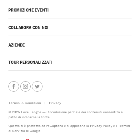
PROMOZIONE EVENTI
COLLABORA CON NOI
AZIENDE
TOUR PERSONALIZZATI
Termini & Condizioni
|
Privacy
© 2026 Love Langhe — Riproduzione parziale dei contenuti consentita a
patto di indicarne la fonte
Questo si è protetto da reCaptcha e si applicano la
Privacy Policy
e i
Termini
di Servizio
di Google