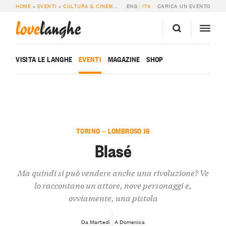
HOME
»
EVENTI
»
CULTURA & CINEMA
»
BLASÉ
ENG
ITA
CARICA UN EVENTO
love
langhe
VISITA LE LANGHE
EVENTI
MAGAZINE
SHOP
TORINO — LOMBROSO 16
Blasé
Ma quindi si può vendere anche una rivoluzione? Ve
lo raccontano un attore, nove personaggi e,
ovviamente, una pistola
Da Martedì
A Domenica