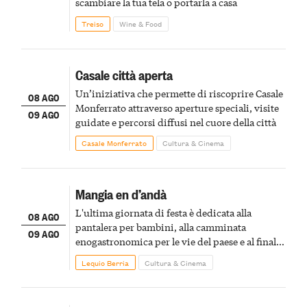
scambiare la tua tela o portarla a casa
Treiso
Wine & Food
Casale città aperta
Un’iniziativa che permette di riscoprire Casale
08 AGO
Monferrato attraverso aperture speciali, visite
09 AGO
guidate e percorsi diffusi nel cuore della città
Casale Monferrato
Cultura & Cinema
Mangia en d’andà
L'ultima giornata di festa è dedicata alla
08 AGO
pantalera per bambini, alla camminata
09 AGO
enogastronomica per le vie del paese e al finale
pirotecnico
Lequio Berria
Cultura & Cinema