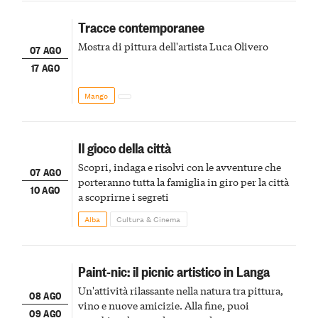
Tracce contemporanee
Mostra di pittura dell'artista Luca Olivero
07 AGO
17 AGO
Mango
Il gioco della città
Scopri, indaga e risolvi con le avventure che
07 AGO
porteranno tutta la famiglia in giro per la città
10 AGO
a scoprirne i segreti
Alba
Cultura & Cinema
Paint-nic: il picnic artistico in Langa
Un'attività rilassante nella natura tra pittura,
08 AGO
vino e nuove amicizie. Alla fine, puoi
09 AGO