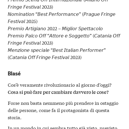
𝘍𝘳𝘪𝘯𝘨𝘦 𝘍𝘦𝘴𝘵𝘪𝘷𝘢𝘭 2023)
𝘕𝘰𝘮𝘪𝘯𝘢𝘵𝘪𝘰𝘯 “𝘉𝘦𝘴𝘵 𝘗𝘦𝘳𝘧𝘰𝘳𝘮𝘢𝘯𝘤𝘦” (𝘗𝘳𝘢𝘨𝘶𝘦 𝘍𝘳𝘪𝘯𝘨𝘦
𝘍𝘦𝘴𝘵𝘪𝘷𝘢𝘭 2025)
𝘗𝘳𝘦𝘮𝘪𝘰 𝘈𝘳𝘵𝘪𝘨𝘪𝘢𝘯𝘰 2022 – 𝘔𝘪𝘨𝘭𝘪𝘰𝘳 𝘚𝘱𝘦𝘵𝘵𝘢𝘤𝘰𝘭𝘰
𝘗𝘳𝘦𝘮𝘪𝘰 𝘗𝘢𝘭𝘤𝘰 𝘖𝘧𝘧 “𝘈𝘵𝘵𝘰𝘳𝘦 𝘦 𝘚𝘰𝘨𝘨𝘦𝘵𝘵𝘰” (𝘊𝘢𝘵𝘢𝘯𝘪𝘢 𝘖𝘧𝘧
𝘍𝘳𝘪𝘯𝘨𝘦 𝘍𝘦𝘴𝘵𝘪𝘷𝘢𝘭 2023)
𝘔𝘦𝘯𝘻𝘪𝘰𝘯𝘦 𝘴𝘱𝘦𝘤𝘪𝘢𝘭𝘦 “𝘉𝘦𝘴𝘵 𝘐𝘵𝘢𝘭𝘪𝘢𝘯 𝘗𝘦𝘳𝘧𝘰𝘳𝘮𝘦𝘳”
(𝘊𝘢𝘵𝘢𝘯𝘪𝘢 𝘖𝘧𝘧 𝘍𝘳𝘪𝘯𝘨𝘦 𝘍𝘦𝘴𝘵𝘪𝘷𝘢𝘭 2023)
Blasé
Cos’è veramente rivoluzionario al giorno d’oggi?
Cosa si può fare per cambiare davvero le cose?
Forse non basta nemmeno più prendere in ostaggio
delle persone, come fa il protagonista di questa
storia.
In un mondo in cui sembra tutto già visto, previsto,