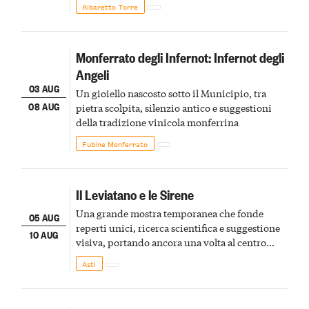
Albaretto Torre
Monferrato degli Infernot: Infernot degli
Angeli
03 AUG
Un gioiello nascosto sotto il Municipio, tra
08 AUG
pietra scolpita, silenzio antico e suggestioni
della tradizione vinicola monferrina
Fubine Monferrato
Il Leviatano e le Sirene
Una grande mostra temporanea che fonde
05 AUG
reperti unici, ricerca scientifica e suggestione
10 AUG
visiva, portando ancora una volta al centro
della scena le meraviglie del passato astigiano
Asti