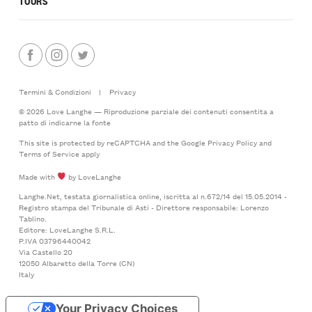
TOURS
Termini & Condizioni
|
Privacy
© 2026 Love Langhe — Riproduzione parziale dei contenuti consentita a
patto di indicarne la fonte
This site is protected by reCAPTCHA and the Google
Privacy Policy
and
Terms of Service
apply
Made with
by LoveLanghe
Langhe.Net, testata giornalistica online, iscritta al n.672/14 del 15.05.2014 -
Registro stampa del Tribunale di Asti - Direttore responsabile: Lorenzo
Tablino.
Editore: LoveLanghe S.R.L.
P.IVA 03796440042
Via Castello 20
12050 Albaretto della Torre (CN)
Italy
Your Privacy Choices