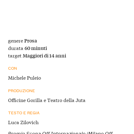
genere
Prosa
durata
60 minuti
target
Maggiori di 14 anni
CON
Michele Puleio
PRODUZIONE
Officine Gorilla e Teatro della Juta
TESTO E REGIA
Luca Zilovich
𝘗𝘳𝘦𝘮𝘪𝘰 𝘚𝘤𝘦𝘯𝘢 𝘖𝘧𝘧 𝘐𝘯𝘵𝘦𝘳𝘯𝘢𝘻𝘪𝘰𝘯𝘢𝘭𝘦 (𝘔𝘪𝘭𝘢𝘯𝘰 𝘖𝘧𝘧