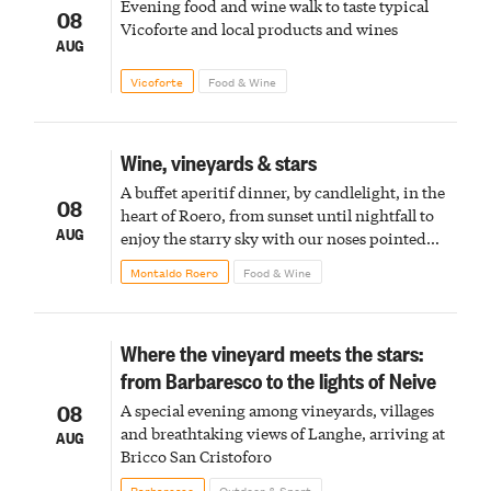
Evening food and wine walk to taste typical
08
Vicoforte and local products and wines
AUG
Vicoforte
Food & Wine
Wine, vineyards & stars
A buffet aperitif dinner, by candlelight, in the
08
heart of Roero, from sunset until nightfall to
AUG
enjoy the starry sky with our noses pointed
upward
Montaldo Roero
Food & Wine
Where the vineyard meets the stars:
from Barbaresco to the lights of Neive
08
A special evening among vineyards, villages
and breathtaking views of Langhe, arriving at
AUG
Bricco San Cristoforo
Barbaresco
Outdoor & Sport