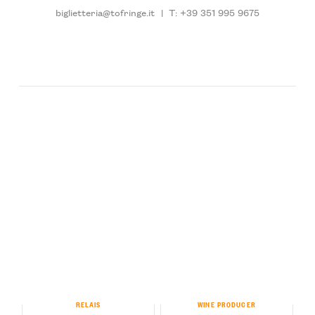
biglietteria@tofringe.it
|
T: +39 351 995 9675
RELAIS
WINE PRODUCER