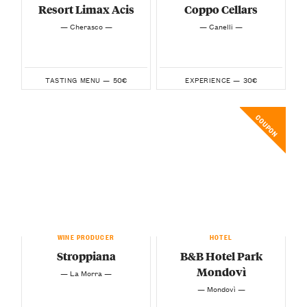
Resort Limax Acis
Coppo Cellars
— Cherasco —
— Canelli —
50€
30€
TASTING MENU —
EXPERIENCE —
COUPON
WINE PRODUCER
HOTEL
Stroppiana
B&B Hotel Park
Mondovì
— La Morra —
— Mondovì —