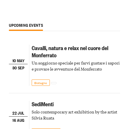
UPCOMING EVENTS
Cavalli, natura e relax nel cuore del
Monferrato
10 MAY
Un soggiorno speciale per farvi gustare i sapori
30 SEP
e provare le avventure del Monferrato
Bistagno
SediMenti
Solo contemporary art exhibition by the artist
22 JUL
Silvia Ruata
16 AUG