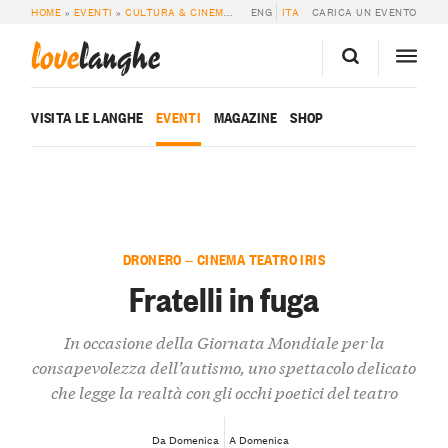
HOME
»
EVENTI
»
CULTURA & CINEMA
»
FRATELLI IN FUGA
ENG
ITA
CARICA UN EVENTO
love
langhe
VISITA LE LANGHE
EVENTI
MAGAZINE
SHOP
DRONERO — CINEMA TEATRO IRIS
Fratelli in fuga
In occasione della Giornata Mondiale per la
consapevolezza dell’autismo, uno spettacolo delicato
che legge la realtà con gli occhi poetici del teatro
Da Domenica
A Domenica