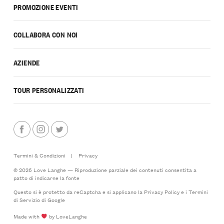
PROMOZIONE EVENTI
COLLABORA CON NOI
AZIENDE
TOUR PERSONALIZZATI
Termini & Condizioni
|
Privacy
© 2026 Love Langhe — Riproduzione parziale dei contenuti consentita a
patto di indicarne la fonte
Questo si è protetto da reCaptcha e si applicano la
Privacy Policy
e i
Termini
di Servizio
di Google
Made with
by LoveLanghe