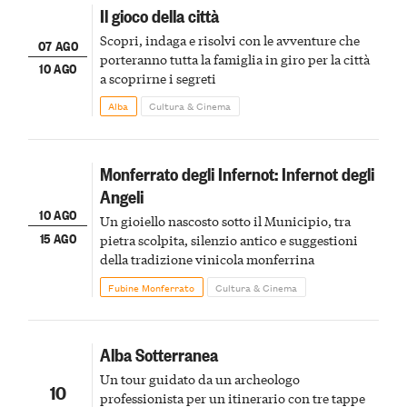
Il gioco della città
Scopri, indaga e risolvi con le avventure che
07 AGO
porteranno tutta la famiglia in giro per la città
10 AGO
a scoprirne i segreti
Alba
Cultura & Cinema
Monferrato degli Infernot: Infernot degli
Angeli
10 AGO
Un gioiello nascosto sotto il Municipio, tra
15 AGO
pietra scolpita, silenzio antico e suggestioni
della tradizione vinicola monferrina
Fubine Monferrato
Cultura & Cinema
Alba Sotterranea
Un tour guidato da un archeologo
10
professionista per un itinerario con tre tappe