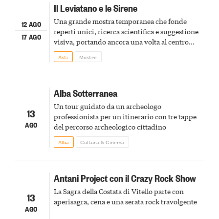
Il Leviatano e le Sirene
Una grande mostra temporanea che fonde
12 AGO
reperti unici, ricerca scientifica e suggestione
17 AGO
visiva, portando ancora una volta al centro
della scena le meraviglie del passato astigiano
Asti
Mostre
Alba Sotterranea
Un tour guidato da un archeologo
13
professionista per un itinerario con tre tappe
AGO
del percorso archeologico cittadino
Alba
Cultura & Cinema
Antani Project con il Crazy Rock Show
La Sagra della Costata di Vitello parte con
13
aperisagra, cena e una serata rock travolgente
AGO