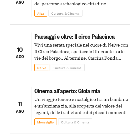
AGO
del percorso archeologico cittadino
Alba
Cultura & Cinema
Paesaggi e oltre: Il circo Palacinca
Vivi una serata speciale nel cuore di Neive con
10
Il Circo Palacinca, spettacolo itinerante tra le
AGO
vie del borgo.. Al termine, Cascina Fonda
Winery offrirà una degustazione di due
Neive
Cultura & Cinema
spumanti.
Cinema all’aperto: Gioia mia
Un viaggio tenero e nostalgico tra un bambino
11
e un’anziana zia, alla scoperta del valore dei
AGO
legami, delle tradizioni e dei piccoli momenti
Monesiglio
Cultura & Cinema