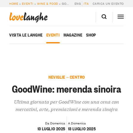
HOME
»
EVENTI
»
WINE & FOOD
»
GOODWINE: MERENDA SINOIRA
ENG
ITA
CARICA UN EVENTO
love
langhe
VISITA LE LANGHE
EVENTI
MAGAZINE
SHOP
NEVIGLIE — CENTRO
GoodWine: merenda sinoira
Ultima giornata per GoodWine con una cena con
mercatini, arte, premiazioni e merenda sinojra
Da Domenica
A Domenica
13 LUGLIO 2025
13 LUGLIO 2025