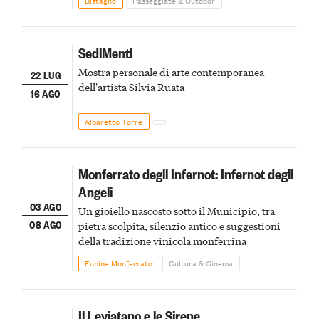
Bistagno
Passeggiate & Outdoor
SediMenti
Mostra personale di arte contemporanea
22 LUG
dell'artista Silvia Ruata
16 AGO
Albaretto Torre
Monferrato degli Infernot: Infernot degli
Angeli
03 AGO
Un gioiello nascosto sotto il Municipio, tra
08 AGO
pietra scolpita, silenzio antico e suggestioni
della tradizione vinicola monferrina
Fubine Monferrato
Cultura & Cinema
Il Leviatano e le Sirene