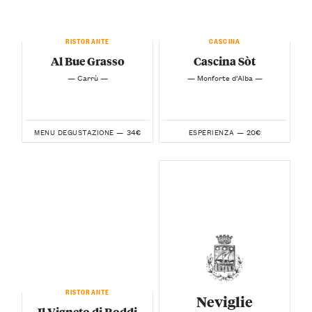
RISTORANTE
CASCINA
Al Bue Grasso
Cascina Sòt
— Carrù —
— Monforte d’Alba —
34€
20€
MENU DEGUSTAZIONE —
ESPERIENZA —
RISTORANTE
Neviglie
Il Vigneto di Roddi