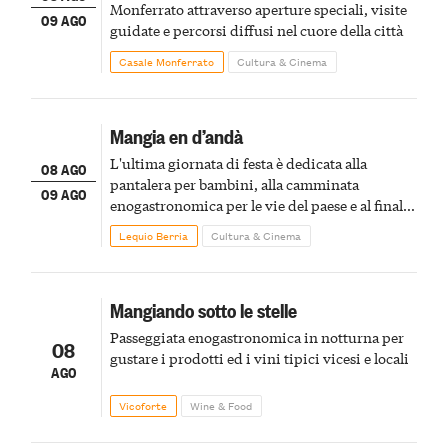
Monferrato attraverso aperture speciali, visite
09 AGO
guidate e percorsi diffusi nel cuore della città
Casale Monferrato
Cultura & Cinema
Mangia en d’andà
L'ultima giornata di festa è dedicata alla
08 AGO
pantalera per bambini, alla camminata
09 AGO
enogastronomica per le vie del paese e al finale
pirotecnico
Lequio Berria
Cultura & Cinema
Mangiando sotto le stelle
Passeggiata enogastronomica in notturna per
08
gustare i prodotti ed i vini tipici vicesi e locali
AGO
Vicoforte
Wine & Food