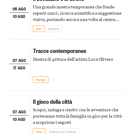
Una grande mostra temporanea che fonde
05 AGO
reperti unici, ricerca scientifica e suggestione
10 AGO
visiva, portando ancora una volta al centro
della scena le meraviglie del passato astigiano
Asti
Mostre
Tracce contemporanee
Mostra di pittura dell'artista Luca Olivero
07 AGO
17 AGO
Mango
Il gioco della città
Scopri, indaga e risolvi con le avventure che
07 AGO
porteranno tutta la famiglia in giro per la città
10 AGO
a scoprirne i segreti
Alba
Cultura & Cinema