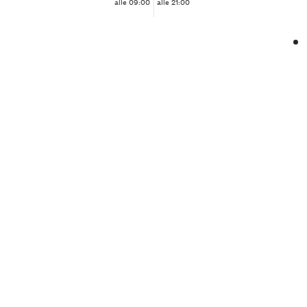
alle 09:00
alle 21:00
❮
❯