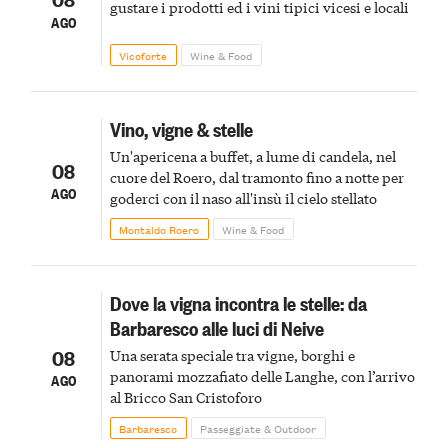
gustare i prodotti ed i vini tipici vicesi e locali
AGO
Vicoforte
Wine & Food
Vino, vigne & stelle
Un'apericena a buffet, a lume di candela, nel
08
cuore del Roero, dal tramonto fino a notte per
AGO
goderci con il naso all'insù il cielo stellato
Montaldo Roero
Wine & Food
Dove la vigna incontra le stelle: da
Barbaresco alle luci di Neive
08
Una serata speciale tra vigne, borghi e
panorami mozzafiato delle Langhe, con l’arrivo
AGO
al Bricco San Cristoforo
Barbaresco
Passeggiate & Outdoor