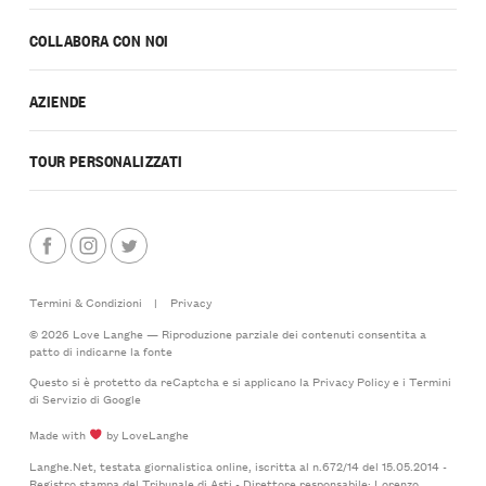
COLLABORA CON NOI
AZIENDE
TOUR PERSONALIZZATI
Termini & Condizioni
|
Privacy
© 2026 Love Langhe — Riproduzione parziale dei contenuti consentita a
patto di indicarne la fonte
Questo si è protetto da reCaptcha e si applicano la
Privacy Policy
e i
Termini
di Servizio
di Google
Made with
by LoveLanghe
Langhe.Net, testata giornalistica online, iscritta al n.672/14 del 15.05.2014 -
Registro stampa del Tribunale di Asti - Direttore responsabile: Lorenzo