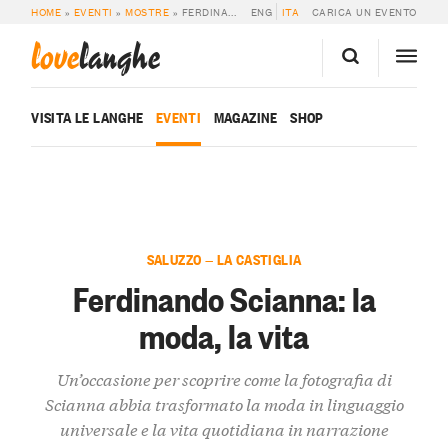
HOME
»
EVENTI
»
MOSTRE
»
FERDINANDO SCIANNA: LA MODA, LA VITA
ENG
ITA
CARICA UN EVENTO
love
langhe
VISITA LE LANGHE
EVENTI
MAGAZINE
SHOP
SALUZZO — LA CASTIGLIA
Ferdinando Scianna: la
moda, la vita
Un’occasione per scoprire come la fotografia di
Scianna abbia trasformato la moda in linguaggio
universale e la vita quotidiana in narrazione