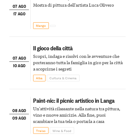
Mostra di pittura dell'artista Luca Olivero
07 AGO
17 AGO
Mango
Il gioco della città
Scopri, indaga e risolvi con le avventure che
07 AGO
porteranno tutta la famiglia in giro per la città
10 AGO
a scoprirne i segreti
Alba
Cultura & Cinema
Paint-nic: il picnic artistico in Langa
Un'attività rilassante nella natura tra pittura,
08 AGO
vino e nuove amicizie. Alla fine, puoi
09 AGO
scambiare la tua tela o portarla a casa
Treiso
Wine & Food