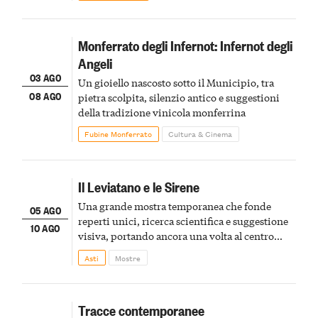
Monferrato degli Infernot: Infernot degli
Angeli
03 AGO
Un gioiello nascosto sotto il Municipio, tra
08 AGO
pietra scolpita, silenzio antico e suggestioni
della tradizione vinicola monferrina
Fubine Monferrato
Cultura & Cinema
Il Leviatano e le Sirene
Una grande mostra temporanea che fonde
05 AGO
reperti unici, ricerca scientifica e suggestione
10 AGO
visiva, portando ancora una volta al centro
della scena le meraviglie del passato astigiano
Asti
Mostre
Tracce contemporanee