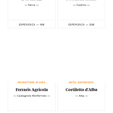
— Neive —
— Castino —
16€
20€
ESPERIENZA —
ESPERIENZA —
PRODUTTORE DI VINO
HOTEL RISTORANTE
Ferraris Agricola
Cortiletto d'Alba
— Castagnole Monferrato —
— Alba —