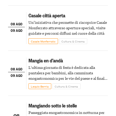
Casale città aperta
Un’iniziativa che permette di riscoprire Casale
08 AGO
Monferrato attraverso aperture speciali, visite
09 AGO
guidate e percorsi diffusi nel cuore della città
Casale Monferrato
Cultura & Cinema
Mangia en d’andà
L'ultima giornata di festa è dedicata alla
08 AGO
pantalera per bambini, alla camminata
09 AGO
enogastronomica per le vie del paese e al finale
pirotecnico
Lequio Berria
Cultura & Cinema
Mangiando sotto le stelle
Passeggiata enogastronomica in notturna per
08