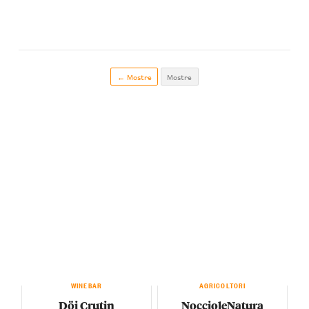
← Mostre
Mostre
WINEBAR
AGRICOLTORI
Döi Crutin
NoccioleNatura