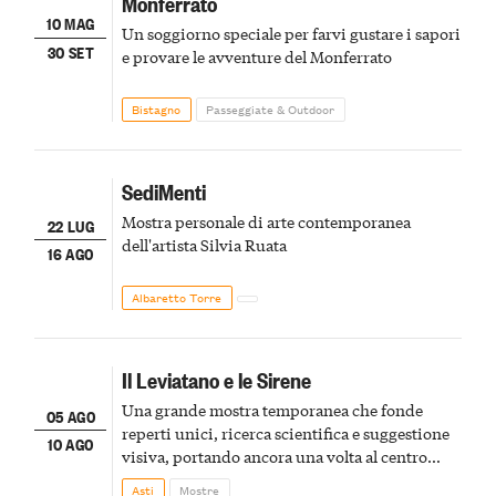
Monferrato
10 MAG
Un soggiorno speciale per farvi gustare i sapori
30 SET
e provare le avventure del Monferrato
Bistagno
Passeggiate & Outdoor
SediMenti
Mostra personale di arte contemporanea
22 LUG
dell'artista Silvia Ruata
16 AGO
Albaretto Torre
Il Leviatano e le Sirene
Una grande mostra temporanea che fonde
05 AGO
reperti unici, ricerca scientifica e suggestione
10 AGO
visiva, portando ancora una volta al centro
della scena le meraviglie del passato astigiano
Asti
Mostre