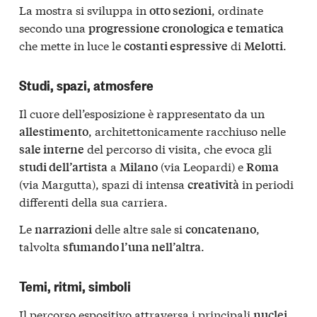
La mostra si sviluppa in
, ordinate
otto sezioni
secondo una
progressione cronologica e tematica
che mette in luce le
di
.
costanti espressive
Melotti
Studi, spazi, atmosfere
Il cuore dell’esposizione è rappresentato da un
, architettonicamente racchiuso nelle
allestimento
del percorso di visita, che evoca gli
sale interne
a
(via Leopardi) e
studi dell’artista
Milano
Roma
(via Margutta), spazi di intensa
in periodi
creatività
differenti della sua carriera.
Le
delle altre sale si
,
narrazioni
concatenano
talvolta
.
sfumando l’una nell’altra
Temi, ritmi, simboli
Il percorso espositivo attraversa i principali
nuclei