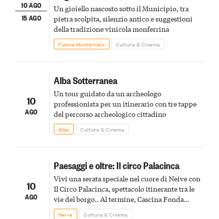
10 AGO
Un gioiello nascosto sotto il Municipio, tra
15 AGO
pietra scolpita, silenzio antico e suggestioni
della tradizione vinicola monferrina
Fubine Monferrato
Cultura & Cinema
Alba Sotterranea
Un tour guidato da un archeologo
10
professionista per un itinerario con tre tappe
AGO
del percorso archeologico cittadino
Alba
Cultura & Cinema
Paesaggi e oltre: Il circo Palacinca
Vivi una serata speciale nel cuore di Neive con
10
Il Circo Palacinca, spettacolo itinerante tra le
AGO
vie del borgo.. Al termine, Cascina Fonda
Winery offrirà una degustazione di due
Neive
Cultura & Cinema