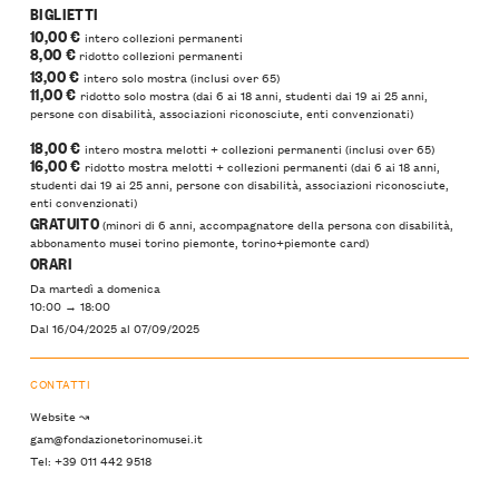
BIGLIETTI
10,00 €
intero collezioni permanenti
8,00 €
ridotto collezioni permanenti
13,00 €
intero solo mostra (inclusi over 65)
11,00 €
ridotto solo mostra (dai 6 ai 18 anni, studenti dai 19 ai 25 anni,
persone con disabilità, associazioni riconosciute, enti convenzionati)
18,00 €
intero mostra melotti + collezioni permanenti (inclusi over 65)
16,00 €
ridotto mostra melotti + collezioni permanenti (dai 6 ai 18 anni,
studenti dai 19 ai 25 anni, persone con disabilità, associazioni riconosciute,
enti convenzionati)
GRATUITO
(minori di 6 anni, accompagnatore della persona con disabilità,
abbonamento musei torino piemonte, torino+piemonte card)
ORARI
Da martedì a domenica
10:00 → 18:00
Dal 16/04/2025
al
07/09/2025
CONTATTI
Website ↝
gam@fondazionetorinomusei.it
Tel: +39 011 442 9518