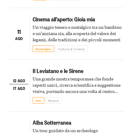
spumanti.
Cinema all’aperto: Gioia mia
Un viaggio tenero e nostalgico tra un bambino
11
e un’anziana zia, alla scoperta del valore dei
AGO
legami, delle tradizioni e dei piccoli momenti
Monesiglio
Cultura & Cinema
Il Leviatano e le Sirene
Una grande mostra temporanea che fonde
12 AGO
reperti unici, ricerca scientifica e suggestione
17 AGO
visiva, portando ancora una volta al centro
della scena le meraviglie del passato astigiano
Asti
Mostre
Alba Sotterranea
Un tour guidato da un archeologo