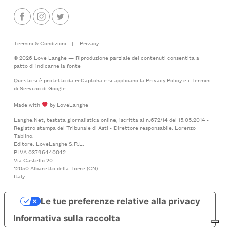
Termini & Condizioni
|
Privacy
© 2026 Love Langhe — Riproduzione parziale dei contenuti consentita a
patto di indicarne la fonte
Questo si è protetto da reCaptcha e si applicano la
Privacy Policy
e i
Termini
di Servizio
di Google
Made with
by LoveLanghe
Langhe.Net, testata giornalistica online, iscritta al n.672/14 del 15.05.2014 -
Registro stampa del Tribunale di Asti - Direttore responsabile: Lorenzo
Tablino.
Editore: LoveLanghe S.R.L.
P.IVA 03796440042
Via Castello 20
12050 Albaretto della Torre (CN)
Italy
Le tue preferenze relative alla privacy
Informativa sulla raccolta