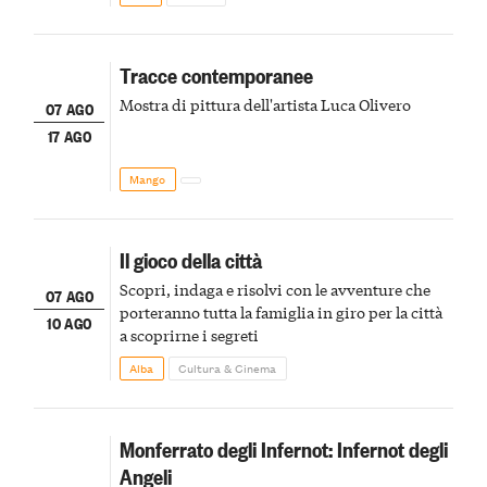
Tracce contemporanee
Mostra di pittura dell'artista Luca Olivero
07 AGO
17 AGO
Mango
Il gioco della città
Scopri, indaga e risolvi con le avventure che
07 AGO
porteranno tutta la famiglia in giro per la città
10 AGO
a scoprirne i segreti
Alba
Cultura & Cinema
Monferrato degli Infernot: Infernot degli
Angeli