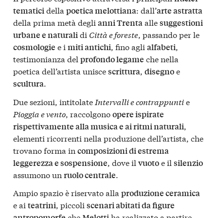
della
: dall’
tematici
poetica melottiana
arte astratta
della prima metà degli
alle
anni Trenta
suggestioni
di
Città e foreste
, passando per le
urbane e naturali
e i
, fino agli
,
cosmologie
miti antichi
alfabeti
testimonianza del
che nella
profondo legame
poetica dell’artista unisce
,
e
scrittura
disegno
.
scultura
Due sezioni, intitolate
Intervalli e contrappunti
e
Pioggia e vento
, raccolgono
opere ispirate
,
rispettivamente alla musica e ai ritmi naturali
elementi ricorrenti nella produzione dell’artista, che
trovano forma in
composizioni di estrema
, dove il
e il
leggerezza e sospensione
vuoto
silenzio
assumono un
.
ruolo centrale
Ampio spazio è riservato alla
produzione ceramica
e ai
, piccoli
teatrini
scenari abitati da figure
che
ha realizzato a partire
antropomorfe
Melotti