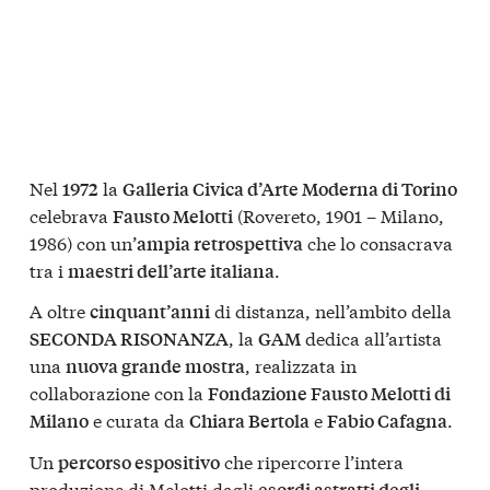
Nel
la
1972
Galleria Civica d’Arte Moderna di Torino
celebrava
(Rovereto, 1901 – Milano,
Fausto Melotti
1986) con un’
che lo consacrava
ampia retrospettiva
tra i
.
maestri dell’arte italiana
A oltre
di distanza, nell’ambito della
cinquant’anni
, la
dedica all’artista
SECONDA RISONANZA
GAM
una
, realizzata in
nuova grande mostra
collaborazione con la
Fondazione Fausto Melotti di
e curata da
e
.
Milano
Chiara Bertola
Fabio Cafagna
Un
che ripercorre l’intera
percorso espositivo
produzione di Melotti dagli
esordi astratti degli