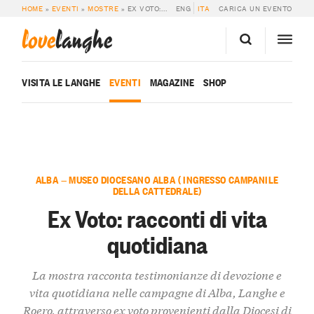
HOME
»
EVENTI
»
MOSTRE
»
EX VOTO: RACCONTI DI VITA QUOTIDIANA
ENG
ITA
CARICA UN EVENTO
love
langhe
VISITA LE LANGHE
EVENTI
MAGAZINE
SHOP
ALBA — MUSEO DIOCESANO ALBA ( INGRESSO CAMPANILE
DELLA CATTEDRALE)
Ex Voto: racconti di vita
quotidiana
La mostra racconta testimonianze di devozione e
vita quotidiana nelle campagne di Alba, Langhe e
Roero, attraverso ex voto provenienti dalla Diocesi di