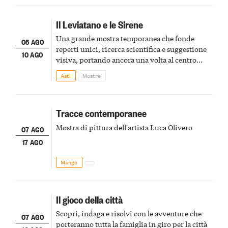
Il Leviatano e le Sirene
Una grande mostra temporanea che fonde
05 AGO
reperti unici, ricerca scientifica e suggestione
10 AGO
visiva, portando ancora una volta al centro
della scena le meraviglie del passato astigiano
Asti
Mostre
Tracce contemporanee
Mostra di pittura dell'artista Luca Olivero
07 AGO
17 AGO
Mango
Il gioco della città
Scopri, indaga e risolvi con le avventure che
07 AGO
porteranno tutta la famiglia in giro per la città