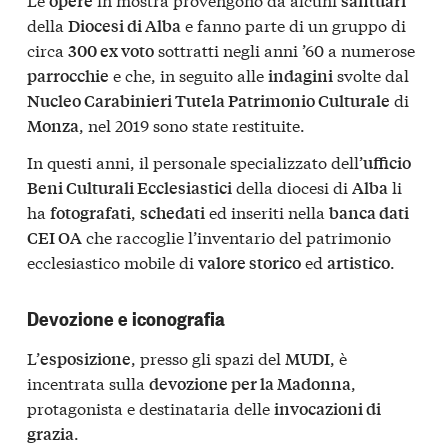
opere
santuari
della
e fanno parte di un gruppo di
Diocesi di Alba
circa
sottratti negli anni ’60 a numerose
300 ex voto
e che, in seguito alle
svolte dal
parrocchie
indagini
di
Nucleo Carabinieri Tutela Patrimonio Culturale
, nel 2019 sono state restituite.
Monza
In questi anni, il personale specializzato dell’
ufficio
della diocesi di
li
Beni Culturali Ecclesiastici
Alba
ha
,
ed inseriti nella
fotografati
schedati
banca dati
che raccoglie l’inventario del patrimonio
CEI OA
ecclesiastico mobile di
ed
.
valore storico
artistico
Devozione e iconografia
L’
, presso gli spazi del
, è
esposizione
MUDI
incentrata sulla
,
devozione per la Madonna
protagonista e destinataria delle
invocazioni di
.
grazia