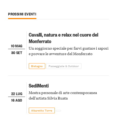
PROSSIMI EVENTI
Cavalli, natura e relax nel cuore del
Monferrato
10 MAG
Un soggiorno speciale per farvi gustare i sapori
30 SET
e provare le avventure del Monferrato
Bistagno
Passeggiate & Outdoor
SediMenti
Mostra personale di arte contemporanea
22 LUG
dell'artista Silvia Ruata
16 AGO
Albaretto Torre