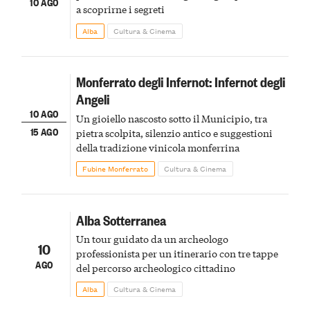
10 AGO
a scoprirne i segreti
Alba
Cultura & Cinema
Monferrato degli Infernot: Infernot degli
Angeli
10 AGO
Un gioiello nascosto sotto il Municipio, tra
15 AGO
pietra scolpita, silenzio antico e suggestioni
della tradizione vinicola monferrina
Fubine Monferrato
Cultura & Cinema
Alba Sotterranea
Un tour guidato da un archeologo
10
professionista per un itinerario con tre tappe
AGO
del percorso archeologico cittadino
Alba
Cultura & Cinema