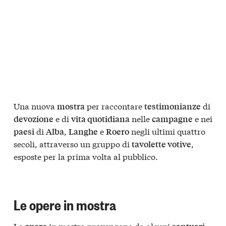
Una nuova
per raccontare
di
mostra
testimonianze
e di
nelle
e nei
devozione
vita quotidiana
campagne
di
,
e
negli ultimi quattro
paesi
Alba
Langhe
Roero
secoli, attraverso un gruppo di
,
tavolette votive
esposte per la prima volta al pubblico.
Le opere in mostra
Le
in mostra provengono da alcuni