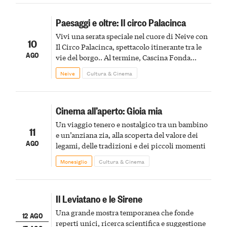
Paesaggi e oltre: Il circo Palacinca
Vivi una serata speciale nel cuore di Neive con
10
Il Circo Palacinca, spettacolo itinerante tra le
AGO
vie del borgo.. Al termine, Cascina Fonda
Winery offrirà una degustazione di due
Neive
Cultura & Cinema
spumanti.
Cinema all’aperto: Gioia mia
Un viaggio tenero e nostalgico tra un bambino
11
e un’anziana zia, alla scoperta del valore dei
AGO
legami, delle tradizioni e dei piccoli momenti
Monesiglio
Cultura & Cinema
Il Leviatano e le Sirene
Una grande mostra temporanea che fonde
12 AGO
reperti unici, ricerca scientifica e suggestione