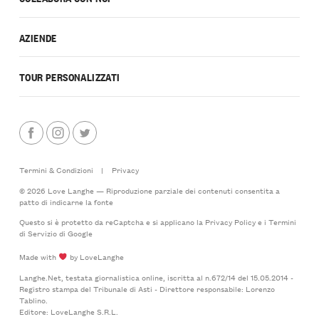
AZIENDE
TOUR PERSONALIZZATI
Termini & Condizioni
|
Privacy
© 2026 Love Langhe — Riproduzione parziale dei contenuti consentita a
patto di indicarne la fonte
Questo si è protetto da reCaptcha e si applicano la
Privacy Policy
e i
Termini
di Servizio
di Google
Made with
by LoveLanghe
Langhe.Net, testata giornalistica online, iscritta al n.672/14 del 15.05.2014 -
Registro stampa del Tribunale di Asti - Direttore responsabile: Lorenzo
Tablino.
Editore: LoveLanghe S.R.L.