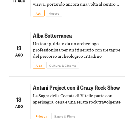
17 AGO
visiva, portando ancora una volta al centro
della scena le meraviglie del passato astigiano
Asti
Mostre
Alba Sotterranea
Un tour guidato da un archeologo
13
professionista per un itinerario con tre tappe
AGO
del percorso archeologico cittadino
Alba
Cultura & Cinema
Antani Project con il Crazy Rock Show
La Sagra della Costata di Vitello parte con
13
aperisagra, cena e una serata rock travolgente
AGO
Priocca
Sagre & Fiere