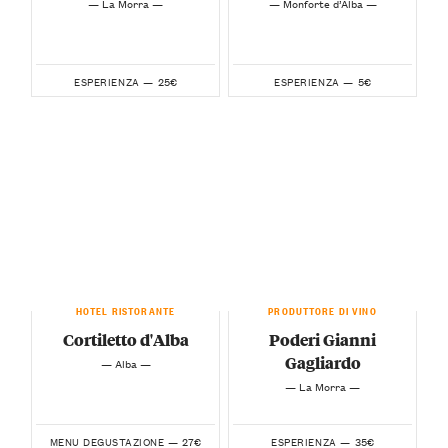
— La Morra —
— Monforte d’Alba —
25€
5€
ESPERIENZA —
ESPERIENZA —
HOTEL RISTORANTE
PRODUTTORE DI VINO
Cortiletto d'Alba
Poderi Gianni
Gagliardo
— Alba —
— La Morra —
27€
35€
MENU DEGUSTAZIONE —
ESPERIENZA —