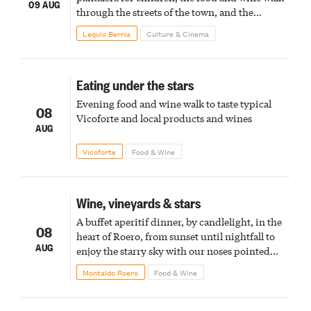
09 AUG
through the streets of the town, and the
fireworks finale
Lequio Berria
Culture & Cinema
Eating under the stars
Evening food and wine walk to taste typical
08
Vicoforte and local products and wines
AUG
Vicoforte
Food & Wine
Wine, vineyards & stars
A buffet aperitif dinner, by candlelight, in the
08
heart of Roero, from sunset until nightfall to
AUG
enjoy the starry sky with our noses pointed
upward
Montaldo Roero
Food & Wine