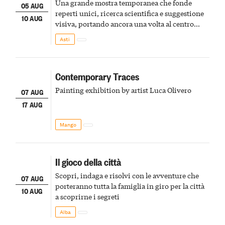
Una grande mostra temporanea che fonde
05 AUG
reperti unici, ricerca scientifica e suggestione
10 AUG
visiva, portando ancora una volta al centro
della scena le meraviglie del passato astigiano
Asti
Contemporary Traces
Painting exhibition by artist Luca Olivero
07 AUG
17 AUG
Mango
Il gioco della città
Scopri, indaga e risolvi con le avventure che
07 AUG
porteranno tutta la famiglia in giro per la città
10 AUG
a scoprirne i segreti
Alba