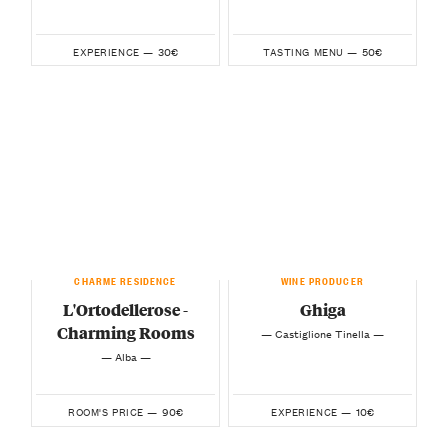
30€
50€
EXPERIENCE —
TASTING MENU —
CHARME RESIDENCE
WINE PRODUCER
L'Ortodellerose -
Ghiga
Charming Rooms
— Castiglione Tinella —
— Alba —
90€
10€
ROOM'S PRICE —
EXPERIENCE —