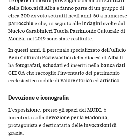
opere
santuari
della
e fanno parte di un gruppo di
Diocesi di Alba
circa
sottratti negli anni ’60 a numerose
300 ex voto
e che, in seguito alle
svolte dal
parrocchie
indagini
di
Nucleo Carabinieri Tutela Patrimonio Culturale
, nel 2019 sono state restituite.
Monza
In questi anni, il personale specializzato dell’
ufficio
della diocesi di
li
Beni Culturali Ecclesiastici
Alba
ha
,
ed inseriti nella
fotografati
schedati
banca dati
che raccoglie l’inventario del patrimonio
CEI OA
ecclesiastico mobile di
ed
.
valore storico
artistico
Devozione e iconografia
L’
, presso gli spazi del
, è
esposizione
MUDI
incentrata sulla
,
devozione per la Madonna
protagonista e destinataria delle
invocazioni di
.
grazia