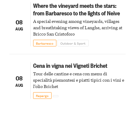
Where the vineyard meets the stars:
from Barbaresco to the lights of Neive
08
A special evening among vineyards, villages
and breathtaking views of Langhe, arriving at
AUG
Bricco San Cristoforo
Barbaresco
Outdoor & Sport
Cena in vigna nei Vigneti Brichet
Tour delle cantine e cena con menu di
08
specialità piemontesi e piatti tipici con i vini e
AUG
l’olio Brichet
Repergo