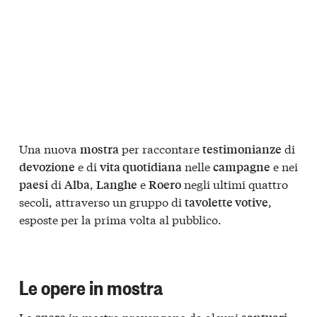
Una nuova
per raccontare
di
mostra
testimonianze
e di
nelle
e nei
devozione
vita quotidiana
campagne
di
,
e
negli ultimi quattro
paesi
Alba
Langhe
Roero
secoli, attraverso un gruppo di
,
tavolette votive
esposte per la prima volta al pubblico.
Le opere in mostra
Le
in mostra provengono da alcuni