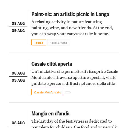
Paint-nic: an artistic picnic in Langa
A relaxing activity in nature featuring
08 AUG
painting, wine, and new friends. At the end,
09 AUG
you can swap your canvas or take it home.
Treiso
Food & Wine
Casale città aperta
Un’iniziativa che permette di riscoprire Casale
08 AUG
Monferrato attraverso aperture speciali, visite
09 AUG
guidate e percorsi diffusi nel cuore della città
Casale Monferrato
Mangia en d’andà
The last day of the festivities is dedicated to
08 AUG
pantalera for children, the food and wine walk