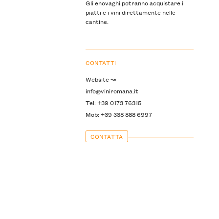
Gli enovaghi potranno acquistare i
piatti e i vini direttamente nelle
cantine.
CONTATTI
Website ↝
info@viniromana.it
Tel: +39 0173 76315
Mob: +39 338 888 6997
CONTATTA