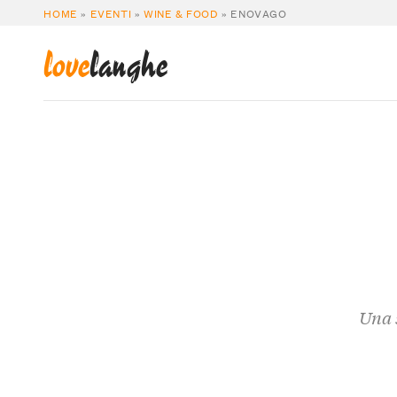
HOME
»
EVENTI
»
WINE & FOOD
»
ENOVAGO
love
langhe
Una 