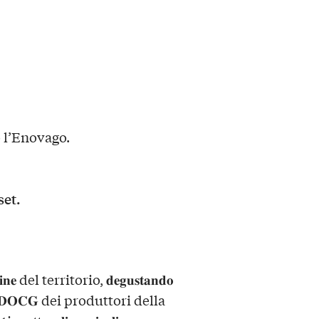
 l’Enovago.
set.
𝐧𝐞 del territorio, 𝐝𝐞𝐠𝐮𝐬𝐭𝐚𝐧𝐝𝐨
𝐥𝐢𝐚𝐧𝐢 𝐃𝐎𝐂𝐆 dei produttori della