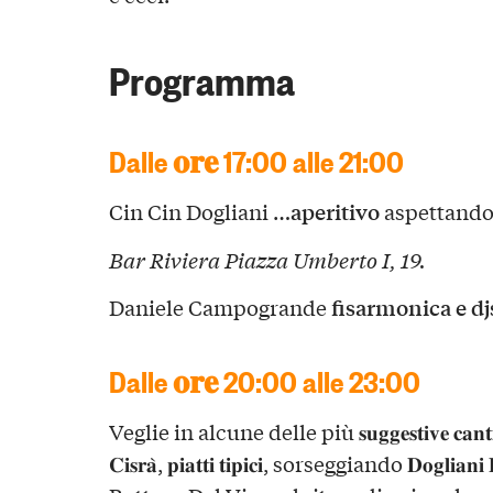
Programma
Dalle 𝐨𝐫𝐞 17:00 alle 21:00
aperitivo
Cin Cin Dogliani …
aspettando
Bar Riviera Piazza Umberto I, 19.
fisarmonica e dj
Daniele Campogrande
Dalle 𝐨𝐫𝐞 20:00 alle 23:00
Veglie in alcune delle più 𝐬𝐮𝐠𝐠𝐞𝐬𝐭𝐢𝐯𝐞 𝐜𝐚𝐧𝐭𝐢
𝐂𝐢𝐬𝐫𝐚̀, 𝐩𝐢𝐚𝐭𝐭𝐢 𝐭𝐢𝐩𝐢𝐜𝐢, sorseggiando 𝐃𝐨𝐠