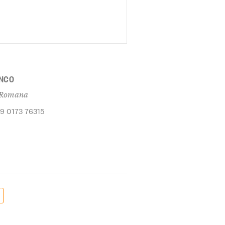
NCO
 Romana
39 0173 76315