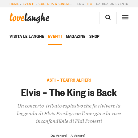
HOME
»
EVENTI
»
CULTURA & CINEMA
»
ELVIS – THE KING IS BACK
ENG
ITA
CARICA UN EVENTO
love
langhe
VISITA LE LANGHE
EVENTI
MAGAZINE
SHOP
ASTI — TEATRO ALFIERI
Elvis – The King is Back
Un concerto-tributo esplosivo che fa rivivere la
leggenda di Elvis Presley con l’energia e la voce
inconfondibile di Phil Proietti
Da Venerdì
A Venerdì