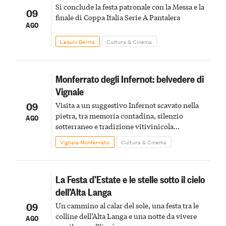
Si conclude la festa patronale con la Messa e la
09
finale di Coppa Italia Serie A Pantalera
AGO
Lequio Berria
Cultura & Cinema
Monferrato degli Infernot: belvedere di
Vignale
09
Visita a un suggestivo Infernot scavato nella
pietra, tra memoria contadina, silenzio
AGO
sotterraneo e tradizione vitivinicola
monferrina
Vignale Monferrato
Cultura & Cinema
La Festa d’Estate e le stelle sotto il cielo
dell’Alta Langa
09
Un cammino al calar del sole, una festa tra le
colline dell’Alta Langa e una notte da vivere
AGO