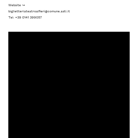
Website ↝
biglietteriateatroalfieri@comune.asti.it
Tel: +39 0141 399057