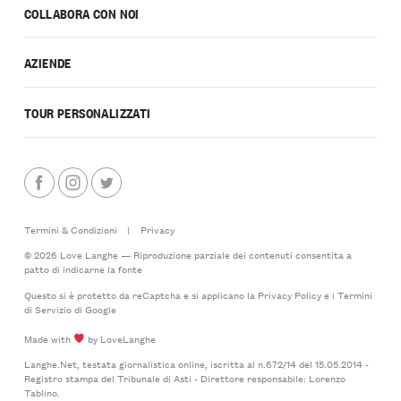
COLLABORA CON NOI
AZIENDE
TOUR PERSONALIZZATI
Termini & Condizioni
|
Privacy
© 2026 Love Langhe — Riproduzione parziale dei contenuti consentita a
patto di indicarne la fonte
Questo si è protetto da reCaptcha e si applicano la
Privacy Policy
e i
Termini
di Servizio
di Google
Made with
by LoveLanghe
Langhe.Net, testata giornalistica online, iscritta al n.672/14 del 15.05.2014 -
Registro stampa del Tribunale di Asti - Direttore responsabile: Lorenzo
Tablino.