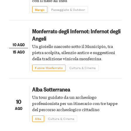
con il naso all’insù
Mango
Passeggiate & Outdoor
Monferrato degli Infernot: Infernot degli
Angeli
10 AGO
Un gioiello nascosto sotto il Municipio, tra
15 AGO
pietra scolpita, silenzio antico e suggestioni
della tradizione vinicola monferrina
Fubine Monferrato
Cultura & Cinema
Alba Sotterranea
Un tour guidato da un archeologo
10
professionista per un itinerario con tre tappe
AGO
del percorso archeologico cittadino
Alba
Cultura & Cinema