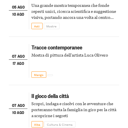
Una grande mostra temporanea che fonde
05 AGO
reperti unici, ricerca scientifica e suggestione
10 AGO
visiva, portando ancora una volta al centro
della scena le meraviglie del passato astigiano
Asti
Mostre
Tracce contemporanee
Mostra di pittura dell'artista Luca Olivero
07 AGO
17 AGO
Mango
Il gioco della città
Scopri, indaga e risolvi con le avventure che
07 AGO
porteranno tutta la famiglia in giro per la città
10 AGO
a scoprirne i segreti
Alba
Cultura & Cinema