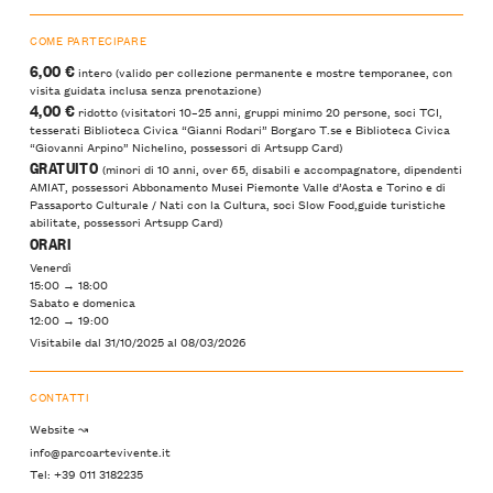
COME PARTECIPARE
6,00 €
intero (valido per collezione permanente e mostre temporanee, con
visita guidata inclusa senza prenotazione)
4,00 €
ridotto (visitatori 10–25 anni, gruppi minimo 20 persone, soci TCI,
tesserati Biblioteca Civica “Gianni Rodari” Borgaro T.se e Biblioteca Civica
“Giovanni Arpino” Nichelino, possessori di Artsupp Card)
GRATUITO
(minori di 10 anni, over 65, disabili e accompagnatore, dipendenti
AMIAT, possessori Abbonamento Musei Piemonte Valle d’Aosta e Torino e di
Passaporto Culturale / Nati con la Cultura, soci Slow Food,guide turistiche
abilitate, possessori Artsupp Card)
ORARI
Venerdì
15:00 → 18:00
Sabato e domenica
12:00 → 19:00
Visitabile dal 31/10/2025 al 08/03/2026
CONTATTI
Website ↝
info@parcoartevivente.it
Tel: +39 011 3182235