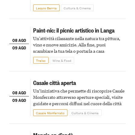
Lequio Berria
Cultura & Cinema
Paint-nic: il picnic artistico in Langa
Un'attività rilassante nella natura tra pittura,
08 AGO
vino e nuove amicizie. Alla fine, puoi
09 AGO
scambiare la tua tela o portarla a casa
Treiso
Wine & Food
Casale città aperta
Un’iniziativa che permette di riscoprire Casale
08 AGO
Monferrato attraverso aperture speciali, visite
09 AGO
guidate e percorsi diffusi nel cuore della città
Casale Monferrato
Cultura & Cinema
Mangia en d’andà