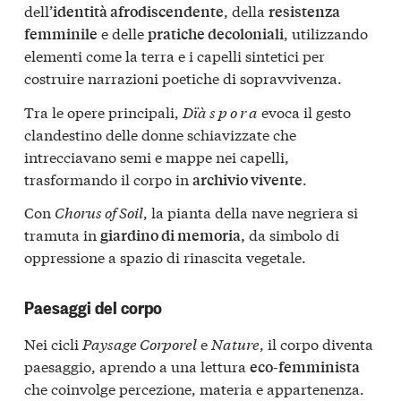
dell’
, della
identità afrodiscendente
resistenza
e delle
, utilizzando
femminile
pratiche decoloniali
elementi come la terra e i capelli sintetici per
costruire narrazioni poetiche di sopravvivenza.
Tra le opere principali,
Dïà s p o r a
evoca il gesto
clandestino delle donne schiavizzate che
intrecciavano semi e mappe nei capelli,
trasformando il corpo in
.
archivio vivente
Con
Chorus of Soil
, la pianta della nave negriera si
tramuta in
da simbolo di
giardino di memoria,
oppressione a spazio di rinascita vegetale.
Paesaggi del corpo
Nei cicli
Paysage Corporel
e
Nature
, il corpo diventa
paesaggio, aprendo a una lettura
eco-femminista
che coinvolge percezione, materia e appartenenza.