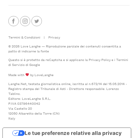
Termini & Condizioni
|
Privacy
© 2026 Love Langhe — Riproduzione parziale dei contenuti consentita a
patto di indicarne la fonte
Questo si è protetto da reCaptcha e si applicano la
Privacy Policy
e i
Termini
di Servizio
di Google
Made with
by LoveLanghe
Langhe.Net, testata giornalistica online, iscritta al n.672/14 del 15.05.2014 -
Registro stampa del Tribunale di Asti - Direttore responsabile: Lorenzo
Tablino.
Editore: LoveLanghe S.R.L.
P.IVA 03796440042
Via Castello 20
12050 Albaretto della Torre (CN)
Italy
Le tue preferenze relative alla privacy