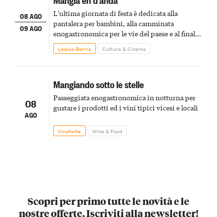
L'ultima giornata di festa è dedicata alla
08 AGO
pantalera per bambini, alla camminata
09 AGO
enogastronomica per le vie del paese e al finale
pirotecnico
Lequio Berria
Cultura & Cinema
Mangiando sotto le stelle
Passeggiata enogastronomica in notturna per
08
gustare i prodotti ed i vini tipici vicesi e locali
AGO
Vicoforte
Wine & Food
Scopri per primo tutte le novità e le
nostre offerte. Iscriviti alla newsletter!