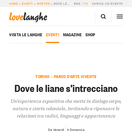
HOME
»
EVENTI
»
MOSTRE
»
DOVE LE LIANE S’INTRECCIANO
ENG
ITA
CARICA UN EVENTO
love
langhe
VISITA LE LANGHE
EVENTI
MAGAZINE
SHOP
TORINO — PARCO D’ARTE VIVENTE
Dove le liane s’intrecciano
Un’esperienza espositiva che mette in dialogo corpo,
natura e storia coloniale, invitando a ripensare le
relazioni tra radici, linguaggi e appartenenze
Da Venerdì
A Domenica