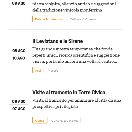
08 AGO
pietra scolpita, silenzio antico e suggestioni
della tradizione vinicola monferrina
Fubine Monferrato
Cultura & Cinema
Il Leviatano e le Sirene
Una grande mostra temporanea che fonde
05 AGO
reperti unici, ricerca scientifica e suggestione
10 AGO
visiva, portando ancora una volta al centro
della scena le meraviglie del passato astigiano
Asti
Mostre
Visite al tramonto in Torre Civica
Visita al tramonto per ammirare al città da una
06 AGO
prospettiva privilegiata
07 AGO
Cuneo
Cultura & Cinema