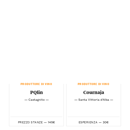
PRODUTTORE DI VINO
PRODUTTORE DI VINO
PQlin
Cournaja
— Castagnito —
— Santa Vittoria d’Alba —
145€
30€
PREZZO STANZE —
ESPERIENZA —