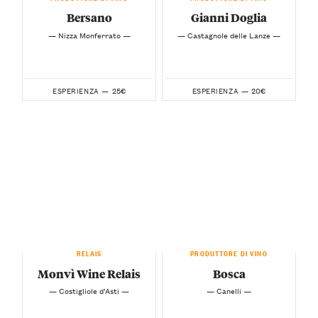
Bersano
Gianni Doglia
— Nizza Monferrato —
— Castagnole delle Lanze —
25€
20€
ESPERIENZA —
ESPERIENZA —
RELAIS
PRODUTTORE DI VINO
Monvì Wine Relais
Bosca
— Costigliole d’Asti —
— Canelli —