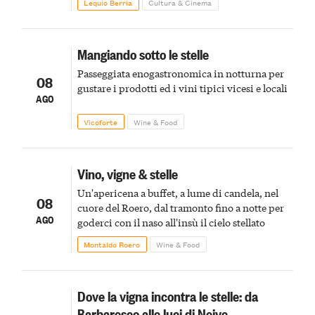
Lequio Berria
Cultura & Cinema
Mangiando sotto le stelle
Passeggiata enogastronomica in notturna per
08
gustare i prodotti ed i vini tipici vicesi e locali
AGO
Vicoforte
Wine & Food
Vino, vigne & stelle
Un'apericena a buffet, a lume di candela, nel
08
cuore del Roero, dal tramonto fino a notte per
AGO
goderci con il naso all'insù il cielo stellato
Montaldo Roero
Wine & Food
Dove la vigna incontra le stelle: da
Barbaresco alle luci di Neive