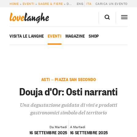
HOME
»
EVENTI
»
SAGRE & FIERE
»
DOUJA D’OR: OSTI NARRANTI
ENG
ITA
CARICA UN EVENTO
love
langhe
VISITA LE LANGHE
EVENTI
MAGAZINE
SHOP
ASTI — PIAZZA SAN SECONDO
Douja d'Or: Osti narranti
Una degustazione guidata di vini e prodotti
gastronomici simbolo del territorio
Da Martedì
A Martedì
16 SETTEMBRE 2025
16 SETTEMBRE 2025