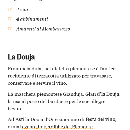
4 vini
4 abbinamenti
Amaretti di Mombaruzzo
La Douja
Pronuncia dùia, nel dialetto piemontese è l’antico
utilizzato per travasare,
recipiente di terracotta
conservare e servire il vino.
La maschera piemontese Gianduja,
,
Gian d’la Douja
la usa al posto del bicchiere per le sue allegre
bevute.
Ad
la Douja d’Or è sinonimo di
,
Asti
festa del vino
ormai
evento imperdibile del Piemonte
.