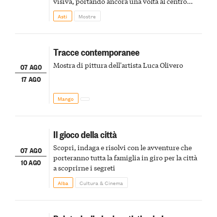
visiva, portando ancora una volta al centro
della scena le meraviglie del passato astigiano
Asti
Mostre
Tracce contemporanee
Mostra di pittura dell'artista Luca Olivero
07 AGO
17 AGO
Mango
Il gioco della città
Scopri, indaga e risolvi con le avventure che
07 AGO
porteranno tutta la famiglia in giro per la città
10 AGO
a scoprirne i segreti
Alba
Cultura & Cinema