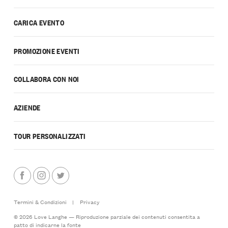
CARICA EVENTO
PROMOZIONE EVENTI
COLLABORA CON NOI
AZIENDE
TOUR PERSONALIZZATI
Termini & Condizioni
|
Privacy
© 2026 Love Langhe — Riproduzione parziale dei contenuti consentita a
patto di indicarne la fonte