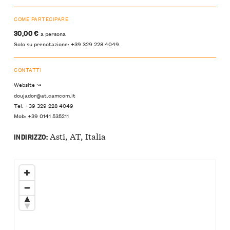
COME PARTECIPARE
30,00 €
a persona
Solo su prenotazione: +39 329 228 4049.
CONTATTI
Website ↝
doujador@at.camcom.it
Tel: +39 329 228 4049
Mob: +39 0141 535211
Asti, AT, Italia
INDIRIZZO: