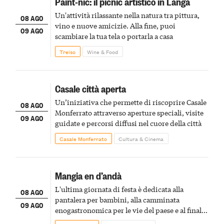
Paint-nic: il picnic artistico in Langa
Un'attività rilassante nella natura tra pittura,
08 AGO
vino e nuove amicizie. Alla fine, puoi
09 AGO
scambiare la tua tela o portarla a casa
Treiso
Wine & Food
Casale città aperta
Un’iniziativa che permette di riscoprire Casale
08 AGO
Monferrato attraverso aperture speciali, visite
09 AGO
guidate e percorsi diffusi nel cuore della città
Casale Monferrato
Cultura & Cinema
Mangia en d’andà
L'ultima giornata di festa è dedicata alla
08 AGO
pantalera per bambini, alla camminata
09 AGO
enogastronomica per le vie del paese e al finale
pirotecnico