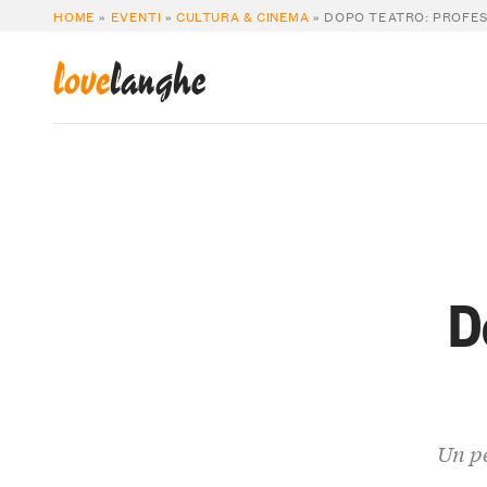
HOME
»
EVENTI
»
CULTURA & CINEMA
»
DOPO TEATRO: PROFES
love
langhe
D
Un pe