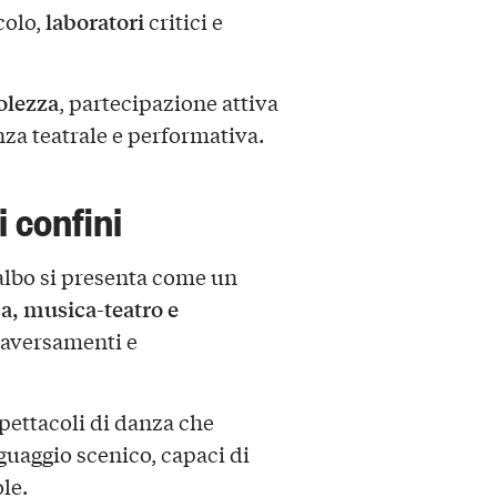
laboratori
colo,
critici e
olezza
, partecipazione attiva
nza teatrale e performativa.
i confini
Balbo si presenta come un
, musica-teatro e
traversamenti e
spettacoli di danza che
guaggio scenico, capaci di
le.