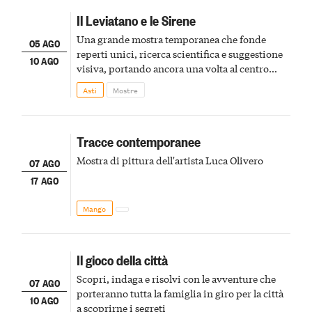
Il Leviatano e le Sirene
Una grande mostra temporanea che fonde
05 AGO
reperti unici, ricerca scientifica e suggestione
10 AGO
visiva, portando ancora una volta al centro
della scena le meraviglie del passato astigiano
Asti
Mostre
Tracce contemporanee
Mostra di pittura dell'artista Luca Olivero
07 AGO
17 AGO
Mango
Il gioco della città
Scopri, indaga e risolvi con le avventure che
07 AGO
porteranno tutta la famiglia in giro per la città
10 AGO
a scoprirne i segreti