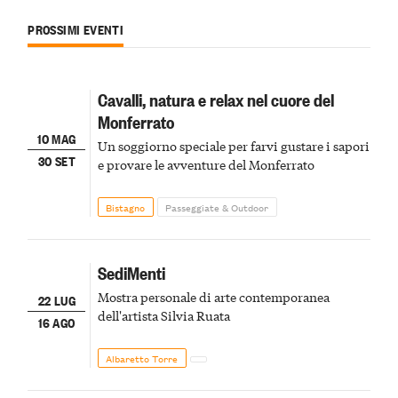
PROSSIMI EVENTI
Cavalli, natura e relax nel cuore del
Monferrato
10 MAG
Un soggiorno speciale per farvi gustare i sapori
30 SET
e provare le avventure del Monferrato
Bistagno
Passeggiate & Outdoor
SediMenti
Mostra personale di arte contemporanea
22 LUG
dell'artista Silvia Ruata
16 AGO
Albaretto Torre