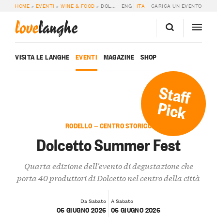
HOME
»
EVENTI
»
WINE & FOOD
»
DOLCETTO SUMMER FEST
ENG
ITA
CARICA UN EVENTO
love
langhe
VISITA LE LANGHE
EVENTI
MAGAZINE
SHOP
Staff
Pick
RODELLO — CENTRO STORICO
Dolcetto Summer Fest
Quarta edizione dell'evento di degustazione che
porta 40 produttori di Dolcetto nel centro della città
Da Sabato
A Sabato
06 GIUGNO 2026
06 GIUGNO 2026