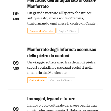
Monferrato
09
Un grande mercato all’aperto che unisce
antiquariato, storia e vita cittadina,
AGO
trasformando ogni mese il centro di Casale
Monferrato in un luogo di scoperta e racconto
Casale Monferrato
Sagre & Fiere
Monferrato degli Infernot: ecomuseo
della pietra da cantoni
09
Un viaggio sotterraneo tra silenzi di pietra,
saperi contadini e paesaggi scolpiti nella
AGO
memoria del Monferrato
Cella Monte
Cultura & Cinema
Immagini, legami e futuro
Il nuovo polo culturale del paese ospita una
09
mostra che rappresenta il dialogo tra memoria