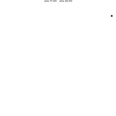
alle 17:00
alle 22:00
❮
❯