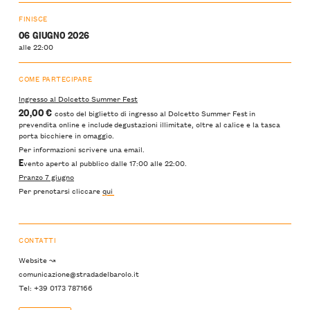
FINISCE
06 GIUGNO 2026
alle 22:00
COME PARTECIPARE
Ingresso al Dolcetto Summer Fest
20,00 €
costo del biglietto di ingresso al Dolcetto Summer Fest in
prevendita online e include degustazioni illimitate, oltre al calice e la tasca
porta bicchiere in omaggio.
Per informazioni scrivere una email.
E
vento aperto al pubblico dalle 17:00 alle 22:00.
Pranzo 7 giugno
Per prenotarsi cliccare
qui
CONTATTI
Website ↝
comunicazione@stradadelbarolo.it
Tel: +39 0173 787166