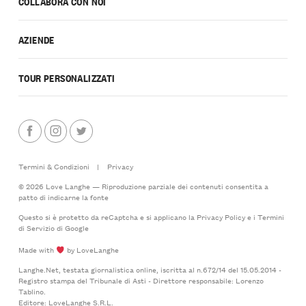
COLLABORA CON NOI
AZIENDE
TOUR PERSONALIZZATI
Termini & Condizioni
|
Privacy
© 2026 Love Langhe — Riproduzione parziale dei contenuti consentita a
patto di indicarne la fonte
Questo si è protetto da reCaptcha e si applicano la
Privacy Policy
e i
Termini
di Servizio
di Google
Made with
by LoveLanghe
Langhe.Net, testata giornalistica online, iscritta al n.672/14 del 15.05.2014 -
Registro stampa del Tribunale di Asti - Direttore responsabile: Lorenzo
Tablino.
Editore: LoveLanghe S.R.L.