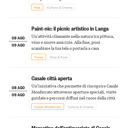
Alba
Cultura & Cinema
Paint-nic: il picnic artistico in Langa
Un'attività rilassante nella natura tra pittura,
08 AGO
vino e nuove amicizie. Alla fine, puoi
09 AGO
scambiare la tua tela o portarla a casa
Treiso
Wine & Food
Casale città aperta
Un’iniziativa che permette di riscoprire Casale
08 AGO
Monferrato attraverso aperture speciali, visite
09 AGO
guidate e percorsi diffusi nel cuore della città
Casale Monferrato
Cultura & Cinema
Mercatino dell’antiquariato di Casale