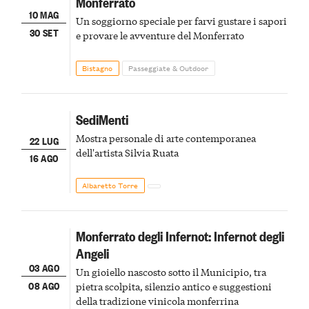
Monferrato
10 MAG
Un soggiorno speciale per farvi gustare i sapori
30 SET
e provare le avventure del Monferrato
Bistagno
Passeggiate & Outdoor
SediMenti
Mostra personale di arte contemporanea
22 LUG
dell'artista Silvia Ruata
16 AGO
Albaretto Torre
Monferrato degli Infernot: Infernot degli
Angeli
03 AGO
Un gioiello nascosto sotto il Municipio, tra
08 AGO
pietra scolpita, silenzio antico e suggestioni
della tradizione vinicola monferrina