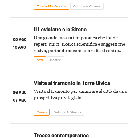
Fubine Monferrato
Cultura & Cinema
Il Leviatano e le Sirene
Una grande mostra temporanea che fonde
05 AGO
reperti unici, ricerca scientifica e suggestione
10 AGO
visiva, portando ancora una volta al centro
della scena le meraviglie del passato astigiano
Asti
Mostre
Visite al tramonto in Torre Civica
Visita al tramonto per ammirare al città da una
06 AGO
prospettiva privilegiata
07 AGO
Cuneo
Cultura & Cinema
Tracce contemporanee