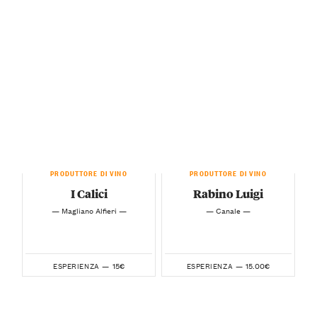
PRODUTTORE DI VINO
PRODUTTORE DI VINO
I Calici
Rabino Luigi
— Magliano Alfieri —
— Canale —
15€
15.00€
ESPERIENZA —
ESPERIENZA —