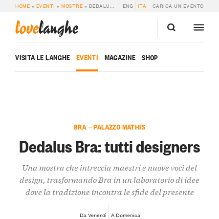
HOME
»
EVENTI
»
MOSTRE
»
DEDALUS BRA: TUTTI DESIGNERS
ENG
ITA
CARICA UN EVENTO
love
langhe
VISITA LE LANGHE
EVENTI
MAGAZINE
SHOP
BRA — PALAZZO MATHIS
Dedalus Bra: tutti designers
Una mostra che intreccia maestri e nuove voci del
design, trasformando Bra in un laboratorio di idee
dove la tradizione incontra le sfide del presente
Da Venerdì
A Domenica