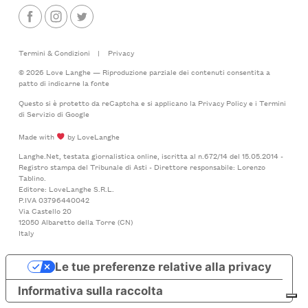
Termini & Condizioni
|
Privacy
© 2026 Love Langhe — Riproduzione parziale dei contenuti consentita a
patto di indicarne la fonte
Questo si è protetto da reCaptcha e si applicano la
Privacy Policy
e i
Termini
di Servizio
di Google
Made with
by LoveLanghe
Langhe.Net, testata giornalistica online, iscritta al n.672/14 del 15.05.2014 -
Registro stampa del Tribunale di Asti - Direttore responsabile: Lorenzo
Tablino.
Editore: LoveLanghe S.R.L.
P.IVA 03796440042
Via Castello 20
12050 Albaretto della Torre (CN)
Italy
Le tue preferenze relative alla privacy
Informativa sulla raccolta