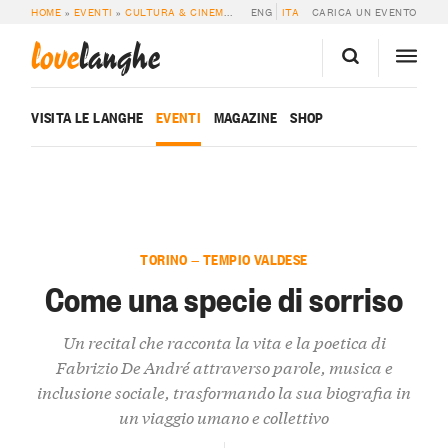
HOME
»
EVENTI
»
CULTURA & CINEMA
»
COME UNA SPECIE DI SORRISO
ENG
ITA
CARICA UN EVENTO
love
langhe
VISITA LE LANGHE
EVENTI
MAGAZINE
SHOP
TORINO — TEMPIO VALDESE
Come una specie di sorriso
Un recital che racconta la vita e la poetica di
Fabrizio De André attraverso parole, musica e
inclusione sociale, trasformando la sua biografia in
un viaggio umano e collettivo