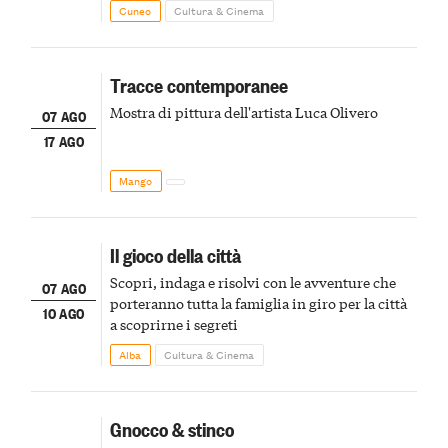
Cuneo
Cultura & Cinema
Tracce contemporanee
Mostra di pittura dell'artista Luca Olivero
07 AGO
17 AGO
Mango
Il gioco della città
Scopri, indaga e risolvi con le avventure che
07 AGO
porteranno tutta la famiglia in giro per la città
10 AGO
a scoprirne i segreti
Alba
Cultura & Cinema
Gnocco & stinco