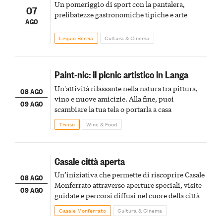
Un pomeriggio di sport con la pantalera,
07
prelibatezze gastronomiche tipiche e arte
AGO
Lequio Berria
Cultura & Cinema
Paint-nic: il picnic artistico in Langa
Un'attività rilassante nella natura tra pittura,
08 AGO
vino e nuove amicizie. Alla fine, puoi
09 AGO
scambiare la tua tela o portarla a casa
Treiso
Wine & Food
Casale città aperta
Un’iniziativa che permette di riscoprire Casale
08 AGO
Monferrato attraverso aperture speciali, visite
09 AGO
guidate e percorsi diffusi nel cuore della città
Casale Monferrato
Cultura & Cinema