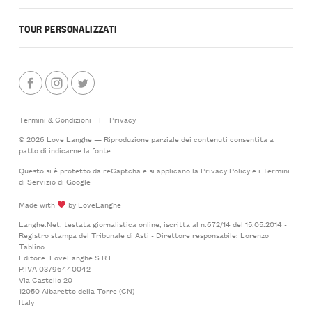
TOUR PERSONALIZZATI
Termini & Condizioni
|
Privacy
© 2026 Love Langhe — Riproduzione parziale dei contenuti consentita a
patto di indicarne la fonte
Questo si è protetto da reCaptcha e si applicano la
Privacy Policy
e i
Termini
di Servizio
di Google
Made with
by LoveLanghe
Langhe.Net, testata giornalistica online, iscritta al n.672/14 del 15.05.2014 -
Registro stampa del Tribunale di Asti - Direttore responsabile: Lorenzo
Tablino.
Editore: LoveLanghe S.R.L.
P.IVA 03796440042
Via Castello 20
12050 Albaretto della Torre (CN)
Italy