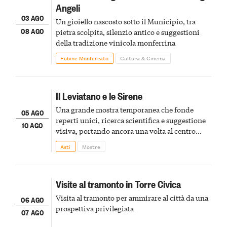
Angeli
03 AGO
Un gioiello nascosto sotto il Municipio, tra
08 AGO
pietra scolpita, silenzio antico e suggestioni
della tradizione vinicola monferrina
Fubine Monferrato
Cultura & Cinema
Il Leviatano e le Sirene
Una grande mostra temporanea che fonde
05 AGO
reperti unici, ricerca scientifica e suggestione
10 AGO
visiva, portando ancora una volta al centro
della scena le meraviglie del passato astigiano
Asti
Mostre
Visite al tramonto in Torre Civica
Visita al tramonto per ammirare al città da una
06 AGO
prospettiva privilegiata
07 AGO