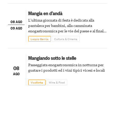
Mangia en d’andà
L'ultima giornata di festa è dedicata alla
08 AGO
pantalera per bambini, alla camminata
09 AGO
enogastronomica per le vie del paese e al finale
pirotecnico
Lequio Berria
Cultura & Cinema
Mangiando sotto le stelle
Passeggiata enogastronomica in notturna per
08
gustare i prodotti ed i vini tipici vicesi e locali
AGO
Vicoforte
Wine & Food