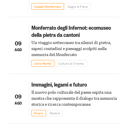
Monferrato in un luogo di scoperta e racconto
Casale Monferrato
Sagre & Fiere
Monferrato degli Infernot: ecomuseo
della pietra da cantoni
09
Un viaggio sotterraneo tra silenzi di pietra,
saperi contadini e paesaggi scolpiti nella
AGO
memoria del Monferrato
Cella Monte
Cultura & Cinema
Immagini, legami e futuro
Il nuovo polo culturale del paese ospita una
09
mostra che rappresenta il dialogo tra memoria
AGO
storica e ricerca contemporanea
Priero
Mostre