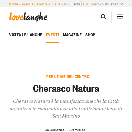
HOME
»
EVENTI
»
SAGRE & FIERE
»
CHERASCO NATURA
ENG
ITA
CARICA UN EVENTO
love
langhe
VISITA LE LANGHE
EVENTI
MAGAZINE
SHOP
— PER LE VIE DEL CENTRO
Cherasco Natura
Cherasco Natura è la manifestazione che la Città
organizza in concomitanza alla tradizionale fiera di
San Martino
Da Domenica
A Domenica