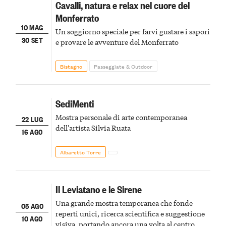
Cavalli, natura e relax nel cuore del
Monferrato
10 MAG
Un soggiorno speciale per farvi gustare i sapori
30 SET
e provare le avventure del Monferrato
Bistagno
Passeggiate & Outdoor
SediMenti
Mostra personale di arte contemporanea
22 LUG
dell'artista Silvia Ruata
16 AGO
Albaretto Torre
Il Leviatano e le Sirene
Una grande mostra temporanea che fonde
05 AGO
reperti unici, ricerca scientifica e suggestione
10 AGO
visiva, portando ancora una volta al centro