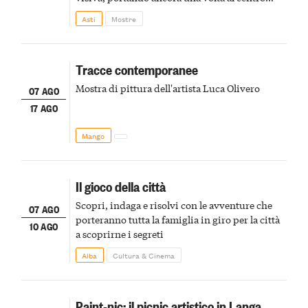
della scena le meraviglie del passato astigiano
Asti
Mostre
Tracce contemporanee
Mostra di pittura dell'artista Luca Olivero
07 AGO
17 AGO
Mango
Il gioco della città
Scopri, indaga e risolvi con le avventure che
07 AGO
porteranno tutta la famiglia in giro per la città
10 AGO
a scoprirne i segreti
Alba
Cultura & Cinema
Paint-nic: il picnic artistico in Langa