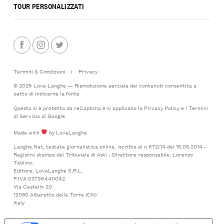
TOUR PERSONALIZZATI
Termini & Condizioni
|
Privacy
© 2026 Love Langhe — Riproduzione parziale dei contenuti consentita a
patto di indicarne la fonte
Questo si è protetto da reCaptcha e si applicano la
Privacy Policy
e i
Termini
di Servizio
di Google
Made with
by LoveLanghe
Langhe.Net, testata giornalistica online, iscritta al n.672/14 del 15.05.2014 -
Registro stampa del Tribunale di Asti - Direttore responsabile: Lorenzo
Tablino.
Editore: LoveLanghe S.R.L.
P.IVA 03796440042
Via Castello 20
12050 Albaretto della Torre (CN)
Italy