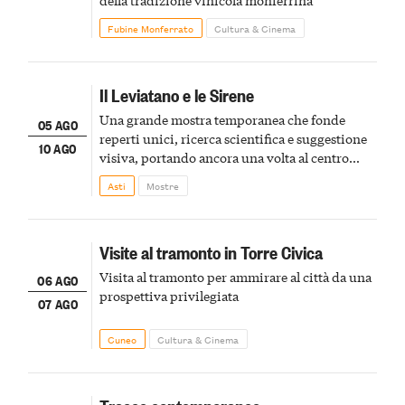
della tradizione vinicola monferrina
Fubine Monferrato
Cultura & Cinema
Il Leviatano e le Sirene
Una grande mostra temporanea che fonde
05 AGO
reperti unici, ricerca scientifica e suggestione
10 AGO
visiva, portando ancora una volta al centro
della scena le meraviglie del passato astigiano
Asti
Mostre
Visite al tramonto in Torre Civica
Visita al tramonto per ammirare al città da una
06 AGO
prospettiva privilegiata
07 AGO
Cuneo
Cultura & Cinema