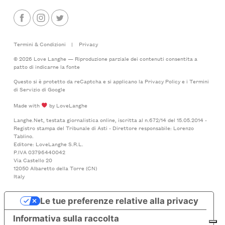
Termini & Condizioni
|
Privacy
© 2026 Love Langhe — Riproduzione parziale dei contenuti consentita a
patto di indicarne la fonte
Questo si è protetto da reCaptcha e si applicano la
Privacy Policy
e i
Termini
di Servizio
di Google
Made with
by LoveLanghe
Langhe.Net, testata giornalistica online, iscritta al n.672/14 del 15.05.2014 -
Registro stampa del Tribunale di Asti - Direttore responsabile: Lorenzo
Tablino.
Editore: LoveLanghe S.R.L.
P.IVA 03796440042
Via Castello 20
12050 Albaretto della Torre (CN)
Italy
Le tue preferenze relative alla privacy
Informativa sulla raccolta