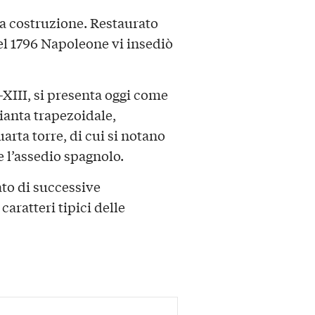
 la costruzione. Restaurato
nel 1796 Napoleone vi insediò
I-XIII, si presenta oggi come
ianta trapezoidale,
uarta torre, di cui si notano
e l’assedio spagnolo.
tato di successive
aratteri tipici delle