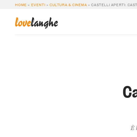
HOME
»
EVENTI
»
CULTURA & CINEMA
»
CASTELLI APERTI: CAS
love
langhe
Ca
È 