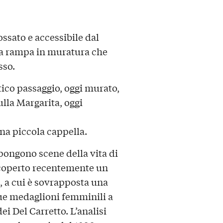
ossato e accessibile dal
lla rampa in muratura che
sso.
tico passaggio, oggi murato,
ulla Margarita, oggi
 una piccola cappella.
opongono scene della vita di
 scoperto recentemente un
a, a cui è sovrapposta una
ue medaglioni femminili a
i Del Carretto. L’analisi