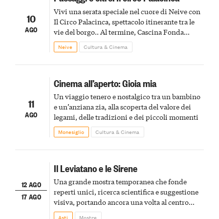
Vivi una serata speciale nel cuore di Neive con
10
Il Circo Palacinca, spettacolo itinerante tra le
AGO
vie del borgo.. Al termine, Cascina Fonda
Winery offrirà una degustazione di due
Neive
Cultura & Cinema
spumanti.
Cinema all’aperto: Gioia mia
Un viaggio tenero e nostalgico tra un bambino
11
e un’anziana zia, alla scoperta del valore dei
AGO
legami, delle tradizioni e dei piccoli momenti
Monesiglio
Cultura & Cinema
Il Leviatano e le Sirene
Una grande mostra temporanea che fonde
12 AGO
reperti unici, ricerca scientifica e suggestione
17 AGO
visiva, portando ancora una volta al centro
della scena le meraviglie del passato astigiano
Asti
Mostre