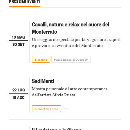
PROSSIMI EVENTI
Cavalli, natura e relax nel cuore del
Monferrato
10 MAG
Un soggiorno speciale per farvi gustare i sapori
30 SET
e provare le avventure del Monferrato
Bistagno
Passeggiate & Outdoor
SediMenti
Mostra personale di arte contemporanea
22 LUG
dell'artista Silvia Ruata
16 AGO
Albaretto Torre
Il Leviatano e le Sirene