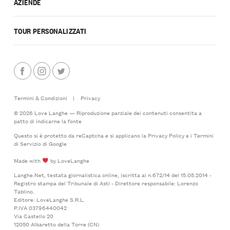
AZIENDE
TOUR PERSONALIZZATI
Termini & Condizioni
|
Privacy
© 2026 Love Langhe — Riproduzione parziale dei contenuti consentita a
patto di indicarne la fonte
Questo si è protetto da reCaptcha e si applicano la
Privacy Policy
e i
Termini
di Servizio
di Google
Made with
by LoveLanghe
Langhe.Net, testata giornalistica online, iscritta al n.672/14 del 15.05.2014 -
Registro stampa del Tribunale di Asti - Direttore responsabile: Lorenzo
Tablino.
Editore: LoveLanghe S.R.L.
P.IVA 03796440042
Via Castello 20
12050 Albaretto della Torre (CN)