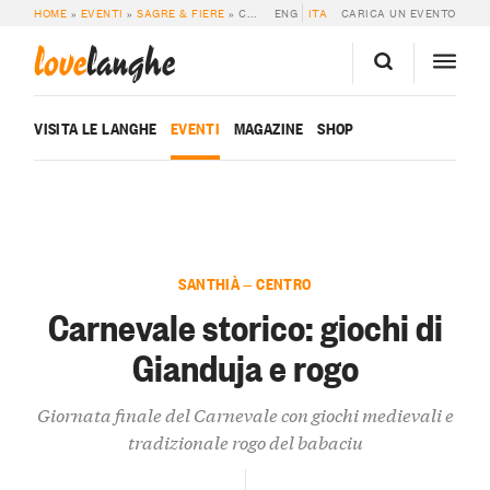
HOME
»
EVENTI
»
SAGRE & FIERE
»
CARNEVALE STORICO: GIOCHI DI GIANDUJA E ROGO
ENG
ITA
CARICA UN EVENTO
love
langhe
VISITA LE LANGHE
EVENTI
MAGAZINE
SHOP
SANTHIÀ — CENTRO
Carnevale storico: giochi di
Gianduja e rogo
Giornata finale del Carnevale con giochi medievali e
tradizionale rogo del babaciu