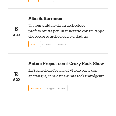
Alba Sotterranea
Un tour guidato da un archeologo
13
professionista per un itinerario con tre tappe
AGO
del percorso archeologico cittadino
Alba
Cultura & Cinema
Antani Project con il Crazy Rock Show
La Sagra della Costata di Vitello parte con
13
aperisagra, cena e una serata rock travolgente
AGO
Priocca
Sagre & Fiere