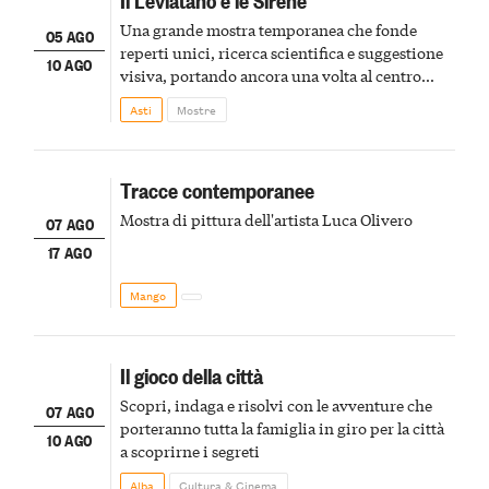
Una grande mostra temporanea che fonde
05 AGO
reperti unici, ricerca scientifica e suggestione
10 AGO
visiva, portando ancora una volta al centro
della scena le meraviglie del passato astigiano
Asti
Mostre
Tracce contemporanee
Mostra di pittura dell'artista Luca Olivero
07 AGO
17 AGO
Mango
Il gioco della città
Scopri, indaga e risolvi con le avventure che
07 AGO
porteranno tutta la famiglia in giro per la città
10 AGO
a scoprirne i segreti
Alba
Cultura & Cinema