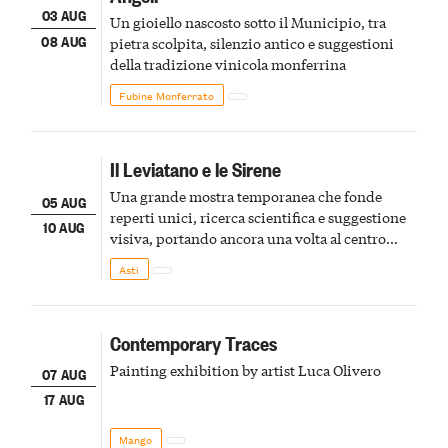
03 AUG
Un gioiello nascosto sotto il Municipio, tra
08 AUG
pietra scolpita, silenzio antico e suggestioni
della tradizione vinicola monferrina
Fubine Monferrato
Il Leviatano e le Sirene
Una grande mostra temporanea che fonde
05 AUG
reperti unici, ricerca scientifica e suggestione
10 AUG
visiva, portando ancora una volta al centro
della scena le meraviglie del passato astigiano
Asti
Contemporary Traces
Painting exhibition by artist Luca Olivero
07 AUG
17 AUG
Mango