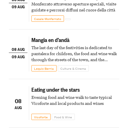
Monferrato attraverso aperture speciali, visite
09 AUG
guidate e percorsi diffusi nel cuore della città
Casale Monferrato
Mangia en d’andà
The last day of the festivities is dedicated to
08 AUG
pantalera for children, the food and wine walk
09 AUG
through the streets of the town, and the
fireworks finale
Lequio Berria
Culture & Cinema
Eating under the stars
Evening food and wine walk to taste typical
08
Vicoforte and local products and wines
AUG
Vicoforte
Food & Wine