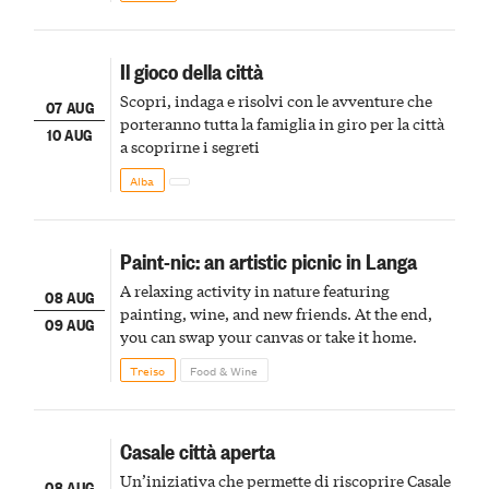
Il gioco della città
Scopri, indaga e risolvi con le avventure che
07 AUG
porteranno tutta la famiglia in giro per la città
10 AUG
a scoprirne i segreti
Alba
Paint-nic: an artistic picnic in Langa
A relaxing activity in nature featuring
08 AUG
painting, wine, and new friends. At the end,
09 AUG
you can swap your canvas or take it home.
Treiso
Food & Wine
Casale città aperta
Un’iniziativa che permette di riscoprire Casale
08 AUG