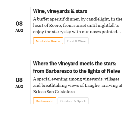
Wine, vineyards & stars
A buffet aperitif dinner, by candlelight, in the
08
heart of Roero, from sunset until nightfall to
AUG
enjoy the starry sky with our noses pointed
upward
Montaldo Roero
Food & Wine
Where the vineyard meets the stars:
from Barbaresco to the lights of Neive
08
A special evening among vineyards, villages
and breathtaking views of Langhe, arriving at
AUG
Bricco San Cristoforo
Barbaresco
Outdoor & Sport