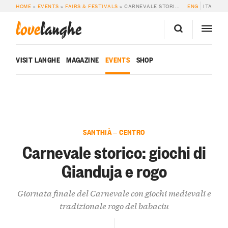
HOME
»
EVENTS
»
FAIRS & FESTIVALS
»
CARNEVALE STORICO: GIOCHI DI GIANDUJA E ROGO
ENG
ITA
love
langhe
VISIT LANGHE
MAGAZINE
EVENTS
SHOP
SANTHIÀ — CENTRO
Carnevale storico: giochi di
Gianduja e rogo
Giornata finale del Carnevale con giochi medievali e
tradizionale rogo del babaciu