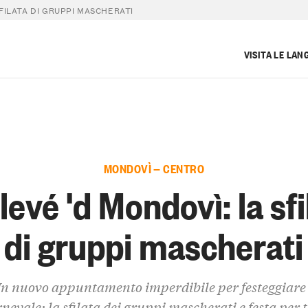
FILATA DI GRUPPI MASCHERATI
VISITA LE LAN
MONDOVÌ — CENTRO
levé 'd Mondovì: la sfi
di gruppi mascherati
n nuovo appuntamento imperdibile per festeggiare 
nevale: la sfilata dei gruppi mascherati e festa per t