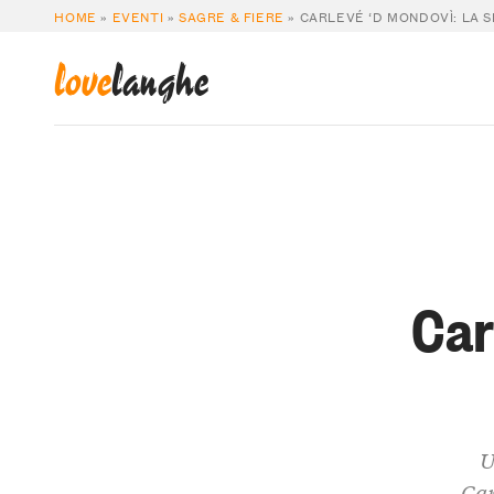
HOME
»
EVENTI
»
SAGRE & FIERE
»
CARLEVÉ ‘D MONDOVÌ: LA S
love
langhe
Car
U
Car