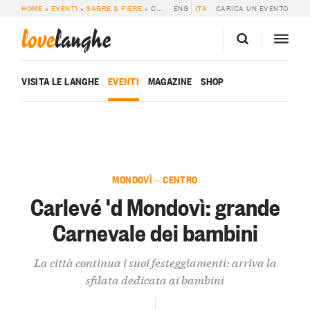
HOME
»
EVENTI
»
SAGRE & FIERE
»
CARLEVÉ ‘D MONDOVÌ: GRANDE CARNEVALE DEI BAMBINI
ENG
ITA
CARICA UN EVENTO
love
langhe
VISITA LE LANGHE
EVENTI
MAGAZINE
SHOP
MONDOVÌ — CENTRO
Carlevé 'd Mondovì: grande
Carnevale dei bambini
La città continua i suoi festeggiamenti: arriva la
sfilata dedicata ai bambini