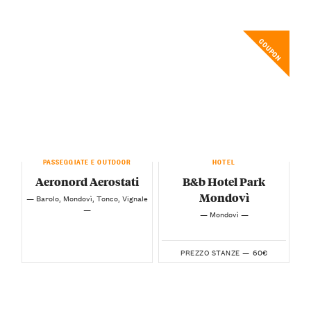
COUPON
PASSEGGIATE E OUTDOOR
HOTEL
Aeronord Aerostati
B&b Hotel Park
Mondovì
— Barolo, Mondovì, Tonco, Vignale
—
— Mondovì —
60€
PREZZO STANZE —