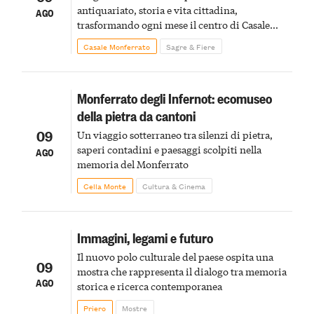
antiquariato, storia e vita cittadina,
AGO
trasformando ogni mese il centro di Casale
Monferrato in un luogo di scoperta e racconto
Casale Monferrato
Sagre & Fiere
Monferrato degli Infernot: ecomuseo
della pietra da cantoni
09
Un viaggio sotterraneo tra silenzi di pietra,
saperi contadini e paesaggi scolpiti nella
AGO
memoria del Monferrato
Cella Monte
Cultura & Cinema
Immagini, legami e futuro
Il nuovo polo culturale del paese ospita una
09
mostra che rappresenta il dialogo tra memoria
AGO
storica e ricerca contemporanea
Priero
Mostre