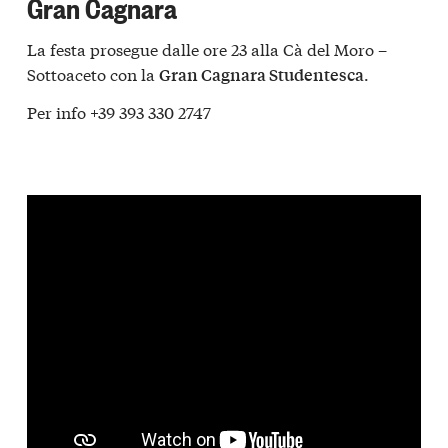
Gran Cagnara
La festa prosegue dalle ore 23 alla Cà del Moro –
Sottoaceto con la
.
Gran Cagnara Studentesca
Per info +39 393 330 2747