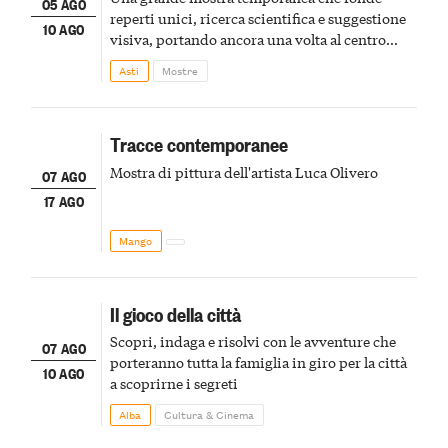
05 AGO
reperti unici, ricerca scientifica e suggestione
10 AGO
visiva, portando ancora una volta al centro
della scena le meraviglie del passato astigiano
Asti
Mostre
Tracce contemporanee
Mostra di pittura dell'artista Luca Olivero
07 AGO
17 AGO
Mango
Il gioco della città
Scopri, indaga e risolvi con le avventure che
07 AGO
porteranno tutta la famiglia in giro per la città
10 AGO
a scoprirne i segreti
Alba
Cultura & Cinema