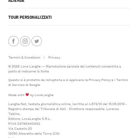
TOUR PERSONALIZZATI
Termini & Condizioni
|
Privacy
© 2026 Love Langhe — Riproduzione parziale dei contenuti consentita a
patto di indicarne la fonte
Questo si è protetto da reCaptcha e si applicano la
Privacy Policy
e i
Termini
di Servizio
di Google
Made with
by LoveLanghe
Langhe.Net, testata giornalistica online, iscritta al n.672/14 del 15.05.2014 -
Registro stampa del Tribunale di Asti - Direttore responsabile: Lorenzo
Tablino.
Editore: LoveLanghe S.R.L.
P.IVA 03796440042
Via Castello 20
12050 Albaretto della Torre (CN)
Italy