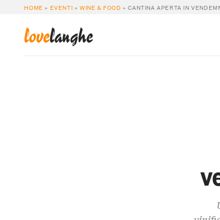
HOME
»
EVENTI
»
WINE & FOOD
»
CANTINA APERTA IN VENDEM
love
langhe
v
vinifi