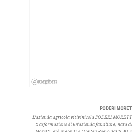
PODERI MORET
L’azienda agricola vitivinicola PODERI MORETTI 
trasformazione di un’azienda familiare, nata del
Moretti, già presenti a Monteu Roero dal 1630, c