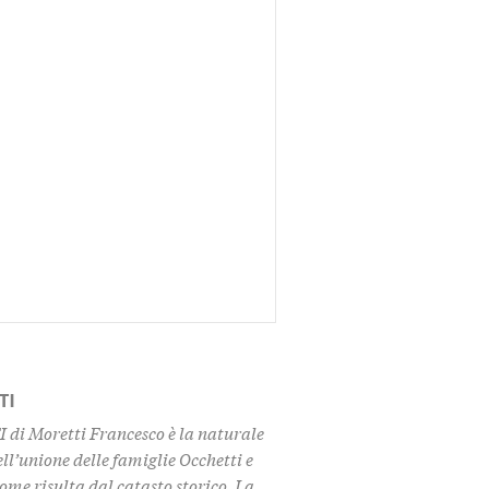
TI
di Moretti Francesco è la naturale
l’unione delle famiglie Occhetti e
ome risulta dal catasto storico. La