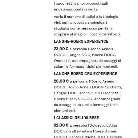
I pacchetti da noi proposti agli
enoappassionati in visita:
varia il numero di calici e la tipologia
vini, ogni proposta enologica è
studiata come percorso per farvi
scoprire al meglio il nostro territorio.
LANGHE-ROERO EXPERIENCE
23,00 €
a persona (Roero Arneis
DOCG, Langhe DOC, Roero DOCG
Occhetti, accompagnati da assaggi di
salumi e formaggi tipici piemontesi).
LANGHE-ROERO CRU EXPERIENCE
28,00 €
a persona (Roero Arneis
DOCG, Roero Arneis DOCG Occhetti,
Langhe DOC, Roero DOCG Occhetti,
Roero Riserva DOCG, accompagnati
da assaggi di salumi e formaggi tipici
piemontesi).
I CLASSICI DELL’ALBESE
32,00 €
a persona (Dolcetto d’Alba
DOC (o in alternativa Roero Arneis
DOCG), Barbera d’Alba DOC, Barbera