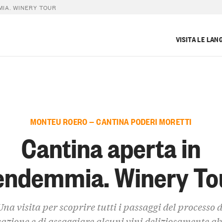
MIA. WINERY TOUR
VISITA LE LAN
MONTEU ROERO — CANTINA PODERI MORETTI
Cantina aperta in
endemmia. Winery To
Una visita per scoprire tutti i passaggi del processo d
cazione e di assaggiare alcuni vini deliziosamente a