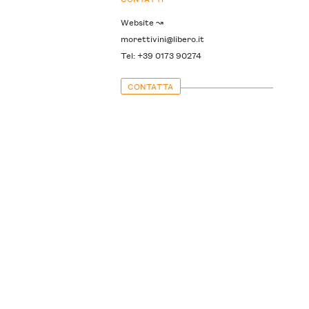
Website ↝
morettivini@libero.it
Tel: +39 0173 90274
CONTATTA