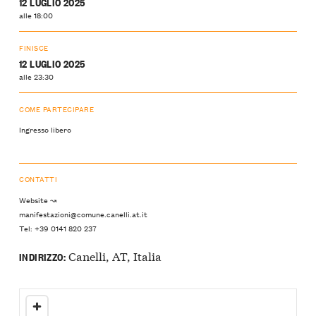
12 LUGLIO 2025
alle 18:00
FINISCE
12 LUGLIO 2025
alle 23:30
COME PARTECIPARE
Ingresso libero
CONTATTI
Website ↝
manifestazioni@comune.canelli.at.it
Tel: +39 0141 820 237
Canelli, AT, Italia
INDIRIZZO: