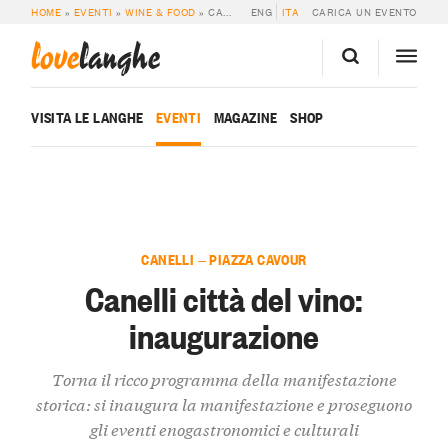
HOME
»
EVENTI
»
WINE & FOOD
»
CANELLI CITTÀ DEL VINO: INAUGURAZIONE
ENG
ITA
CARICA UN EVENTO
love
langhe
VISITA LE LANGHE
EVENTI
MAGAZINE
SHOP
CANELLI — PIAZZA CAVOUR
Canelli città del vino:
inaugurazione
Torna il ricco programma della manifestazione
storica: si inaugura la manifestazione e proseguono
gli eventi enogastronomici e culturali