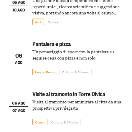
Una grande mostra temporanea che fonde
05 AGO
reperti unici, ricerca scientifica e suggestione
10 AGO
visiva, portando ancora una volta al centro
della scena le meraviglie del passato astigiano
Asti
Mostre
Pantalera e pizza
Un pomeriggio di sport con la pantalera e a
06
seguire cena con pizza e non solo
AGO
Lequio Berria
Cultura & Cinema
Visite al tramonto in Torre Civica
Visita al tramonto per ammirare al città da una
06 AGO
prospettiva privilegiata
07 AGO
Cuneo
Cultura & Cinema