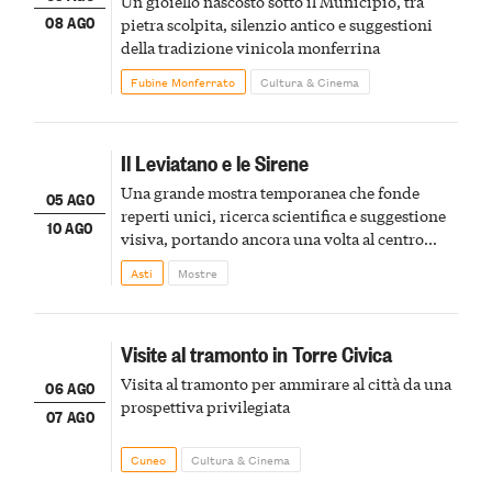
Un gioiello nascosto sotto il Municipio, tra
08 AGO
pietra scolpita, silenzio antico e suggestioni
della tradizione vinicola monferrina
Fubine Monferrato
Cultura & Cinema
Il Leviatano e le Sirene
Una grande mostra temporanea che fonde
05 AGO
reperti unici, ricerca scientifica e suggestione
10 AGO
visiva, portando ancora una volta al centro
della scena le meraviglie del passato astigiano
Asti
Mostre
Visite al tramonto in Torre Civica
Visita al tramonto per ammirare al città da una
06 AGO
prospettiva privilegiata
07 AGO
Cuneo
Cultura & Cinema