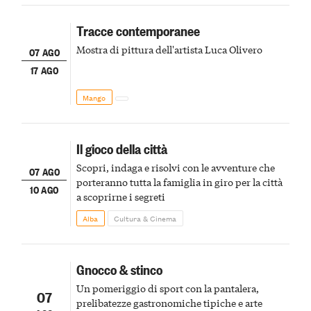
Tracce contemporanee
Mostra di pittura dell'artista Luca Olivero
07 AGO
17 AGO
Mango
Il gioco della città
Scopri, indaga e risolvi con le avventure che
07 AGO
porteranno tutta la famiglia in giro per la città
10 AGO
a scoprirne i segreti
Alba
Cultura & Cinema
Gnocco & stinco
Un pomeriggio di sport con la pantalera,
07
prelibatezze gastronomiche tipiche e arte