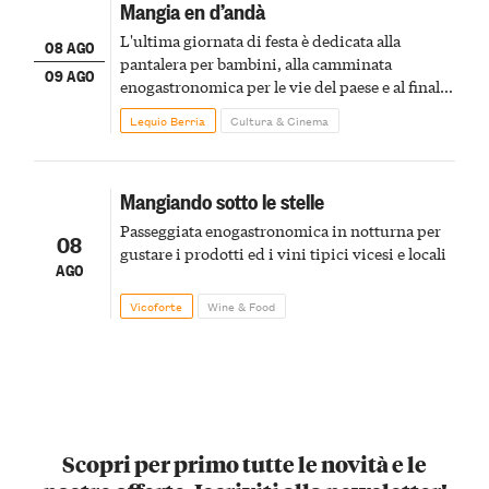
Mangia en d’andà
L'ultima giornata di festa è dedicata alla
08 AGO
pantalera per bambini, alla camminata
09 AGO
enogastronomica per le vie del paese e al finale
pirotecnico
Lequio Berria
Cultura & Cinema
Mangiando sotto le stelle
Passeggiata enogastronomica in notturna per
08
gustare i prodotti ed i vini tipici vicesi e locali
AGO
Vicoforte
Wine & Food
Scopri per primo tutte le novità e le