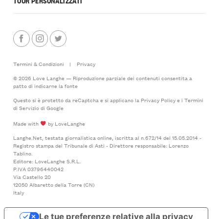
TOUR PERSONALIZZATI
Termini & Condizioni
|
Privacy
© 2026 Love Langhe — Riproduzione parziale dei contenuti consentita a
patto di indicarne la fonte
Questo si è protetto da reCaptcha e si applicano la
Privacy Policy
e i
Termini
di Servizio
di Google
Made with
by LoveLanghe
Langhe.Net, testata giornalistica online, iscritta al n.672/14 del 15.05.2014 -
Registro stampa del Tribunale di Asti - Direttore responsabile: Lorenzo
Tablino.
Editore: LoveLanghe S.R.L.
P.IVA 03796440042
Via Castello 20
12050 Albaretto della Torre (CN)
Italy
Le tue preferenze relative alla privacy