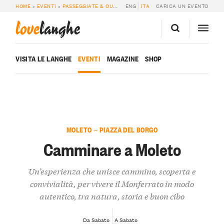
HOME
»
EVENTI
»
PASSEGGIATE & OUTDOOR
ENG
»
CAMMINARE A MOLETO
ITA
CARICA UN EVENTO
love
langhe
VISITA LE LANGHE
EVENTI
MAGAZINE
SHOP
MOLETO — PIAZZA DEL BORGO
Camminare a Moleto
Un’esperienza che unisce cammino, scoperta e
convivialità, per vivere il Monferrato in modo
autentico, tra natura, storia e buon cibo
Da Sabato
A Sabato