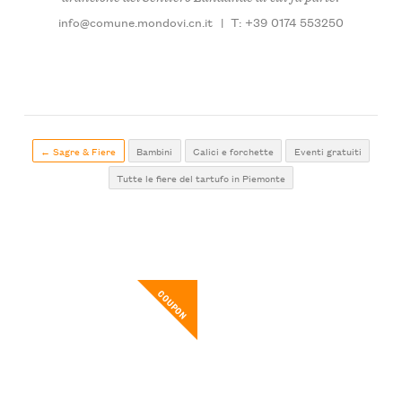
info@comune.mondovi.cn.it
|
T: +39 0174 553250
← Sagre & Fiere
Bambini
Calici e forchette
Eventi gratuiti
Tutte le fiere del tartufo in Piemonte
COUPON