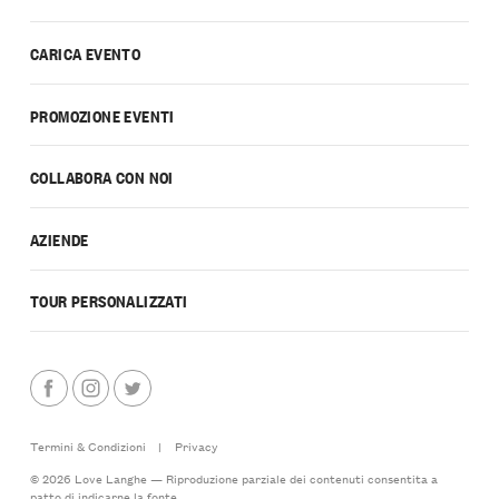
CARICA EVENTO
PROMOZIONE EVENTI
COLLABORA CON NOI
AZIENDE
TOUR PERSONALIZZATI
Termini & Condizioni
|
Privacy
© 2026 Love Langhe — Riproduzione parziale dei contenuti consentita a
patto di indicarne la fonte