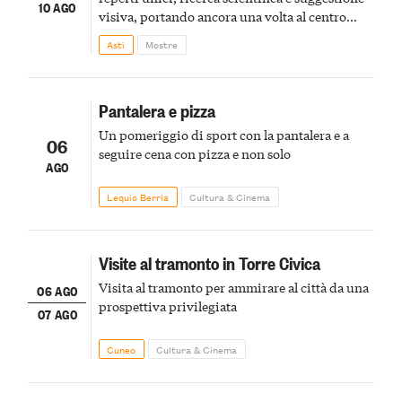
10 AGO
visiva, portando ancora una volta al centro
della scena le meraviglie del passato astigiano
Asti
Mostre
Pantalera e pizza
Un pomeriggio di sport con la pantalera e a
06
seguire cena con pizza e non solo
AGO
Lequio Berria
Cultura & Cinema
Visite al tramonto in Torre Civica
Visita al tramonto per ammirare al città da una
06 AGO
prospettiva privilegiata
07 AGO
Cuneo
Cultura & Cinema