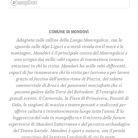
COMUNE DI MONDOVÌ
Adagiata sulle colline della Langa Monregalese, con lo
sguardo sulle Alpi Liguri e a metà strada tra il mare e le
montagne, Mondovì è il principale centro del Monregalese e
uno scrigno dai mille volti capace di trasmettere intense
emozioni in chi la visita. Mondovì ha mille volti differenti,
capaci di far innamorare chi la visita per turismo o per lavoro
grazie al fascino dell'antico rione di Piazza, del salotto
commerciale di Breo e dei panorami mozzafiato che si
possono godere dalla Torre del Belvedere. È l'energia dei
grandi eventi: il Carnevale, la Fiera di Primavera, Peccati di
Gola, le stagioni di musica e teatro pensati e realizzati per
offrire cultura e intrattenimento lungo tutto l'anno. È la
leggerezza del volo in mongolfiera e il mistero delle future
esperienze di Mondovì Sotterranea e del percorso archeologico
del Teatro Sociale. Mondovì è sport e natura, con il petalo
arancione del
Sentiero Landandè
di cui fa parte.