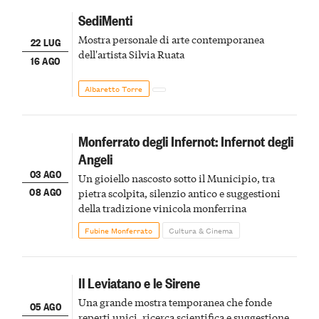
SediMenti
Mostra personale di arte contemporanea
22 LUG
dell'artista Silvia Ruata
16 AGO
Albaretto Torre
Monferrato degli Infernot: Infernot degli
Angeli
03 AGO
Un gioiello nascosto sotto il Municipio, tra
08 AGO
pietra scolpita, silenzio antico e suggestioni
della tradizione vinicola monferrina
Fubine Monferrato
Cultura & Cinema
Il Leviatano e le Sirene
Una grande mostra temporanea che fonde
05 AGO
reperti unici, ricerca scientifica e suggestione