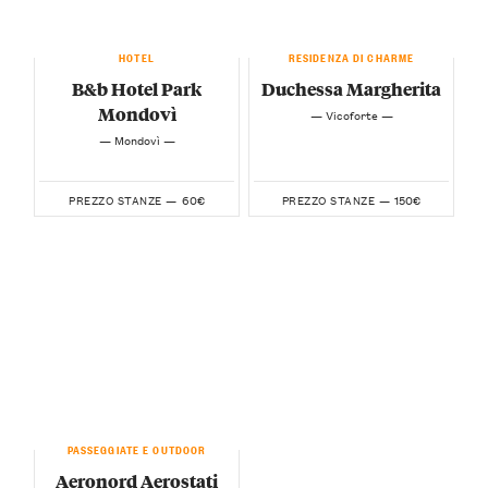
HOTEL
RESIDENZA DI CHARME
B&b Hotel Park
Duchessa Margherita
Mondovì
— Vicoforte —
— Mondovì —
60€
150€
PREZZO STANZE —
PREZZO STANZE —
PASSEGGIATE E OUTDOOR
Aeronord Aerostati