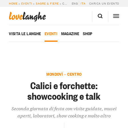
HOME
»
EVENTI
»
SAGRE & FIERE
»
CALICI E FORCHETTE: SHOWCOOKING E TALK
ENG
ITA
CARICA UN EVENTO
love
langhe
VISITA LE LANGHE
EVENTI
MAGAZINE
SHOP
MONDOVÌ — CENTRO
Calici e forchette:
showcooking e talk
Seconda giornata di festa con visite guidate, musei
aperti, laboratori, show cooking e molto altro