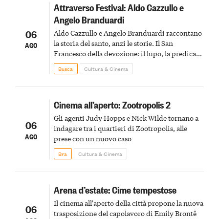
Attraverso Festival: Aldo Cazzullo e
Angelo Branduardi
06
Aldo Cazzullo e Angelo Branduardi raccontano
la storia del santo, anzi le storie. Il San
AGO
Francesco della devozione: il lupo, la predica
agli uccelli, le stimmate
Busca
Cultura & Cinema
Cinema all’aperto: Zootropolis 2
Gli agenti Judy Hopps e Nick Wilde tornano a
06
indagare tra i quartieri di Zootropolis, alle
AGO
prese con un nuovo caso
Bra
Cultura & Cinema
Arena d’estate: Cime tempestose
Il cinema all'aperto della città propone la nuova
06
trasposizione del capolavoro di Emily Brontë